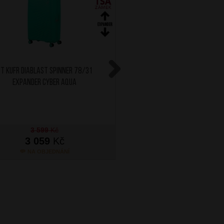
T Kufr Diablast Spinner 78/31
AT Kufr Diablast Spinn
Expander Cyber Aqua
Expander Darkwave
Next
3 599
Kč
3 599
Kč
3 059
Kč
3 059
Kč
NA OBJEDNÁNÍ
NA OBJEDNÁN