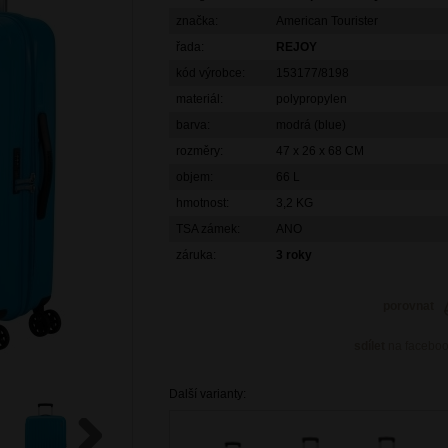
značka:
American Tourister
řada:
REJOY
kód výrobce:
153177/8198
materiál:
polypropylen
barva:
modrá (blue)
rozměry:
47 x 26 x 68 CM
objem:
66 L
hmotnost:
3,2 KG
TSA zámek:
ANO
záruka:
3 roky
porovnat
sdílet
na facebo
Další varianty: