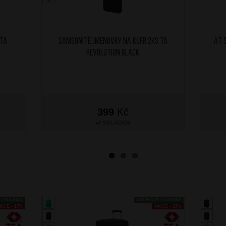
 TA
SAMSONITE Jmenovky na kufr 2ks TA
AT 
Revolution Black
399
Kč
SKLADEM
A ZDARMA
DOPRAVA ZDARMA
KCE - 17%
AKCE - 15%