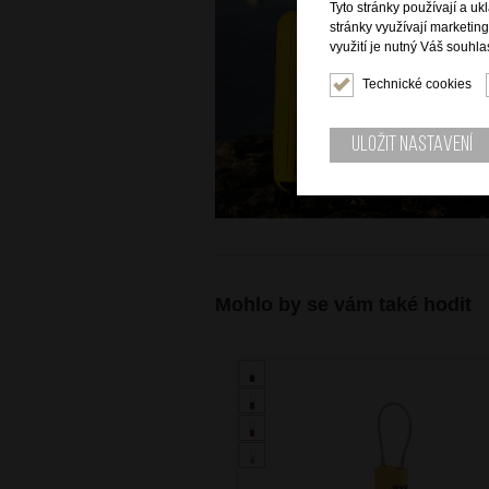
Tyto stránky používají a uk
stránky využívají marketin
využití je nutný Váš souhla
Technické cookies
Uložit nastavení
Mohlo by se vám také hodit