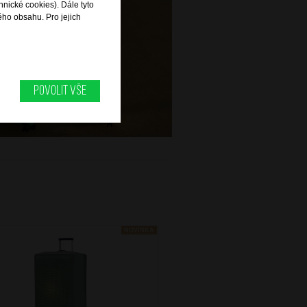
hnické cookies). Dále tyto
ého obsahu. Pro jejich
Povolit vše
NOVINKA