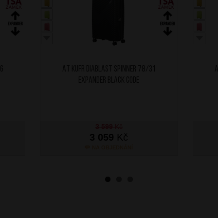
26
AT Kufr Diablast Spinner 78/31
A
Expander Black Code
3 599
Kč
3 059
Kč
NA OBJEDNÁNÍ