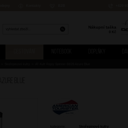
odejny
Kontakty
B2B
+420 6
Nákupní taška
0
Kč
CESTOVÁNÍ
NOTEBOOK
DOPLŇKY
DÁ
>
Skořepinové kufry
>
AT Kufr Rejoy Spinner 68/26 Azure Blue
Azure Blue
kategorie:
Skořepinové kufry