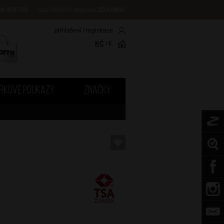
08 455 705
nad 2000 Kč doprava
ZDARMA
!
přihlášení
/
registrace
KČ
/
€
RKOVÉ POUKAZY
ZNAČKY