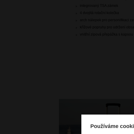
integrovaný TSA zámek
4 dvojitá rotační kolečka
arch nálepek pro personifikaci z
křížové popruhy pro udržení obs
vnitřní zipová přepážka s kapsou
Používáme cooki