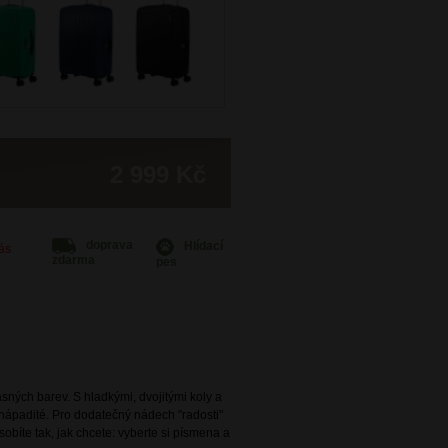
2 999 Kč
doprava
Hlídací
Vás
zdarma
pes
asných barev. S hladkými, dvojitými koly a
 nápadité. Pro dodatečný nádech "radosti"
ůsobíte tak, jak chcete: vyberte si písmena a