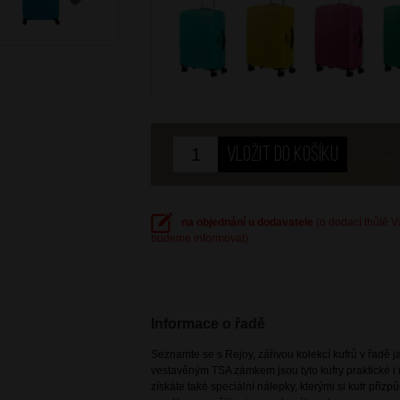
Next
na objednání u dodavatele
(o dodací lhůtě 
budeme informovat)
Informace o řadě
Seznamte se s Rejoy, zářivou kolekcí kufrů v řadě j
vestavěným TSA zámkem jsou tyto kufry praktické i
získáte také speciální nálepky, kterými si kufr přizp