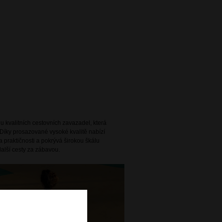
 kvalitních cestovních zavazadel, která
Díky prosazované vysoké kvalitě nabízí
 praktičnosti a pokrývá širokou škálu
alší cesty za zábavou.