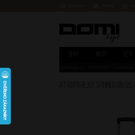
Doručení
Platba
Pr
ŽENY
MUŽI
DĚTI
DOMIbags.cz
>
CESTOVÁNÍ
>
Cestovní kufry
AT Kufr Rejoy Spinner 68/26 