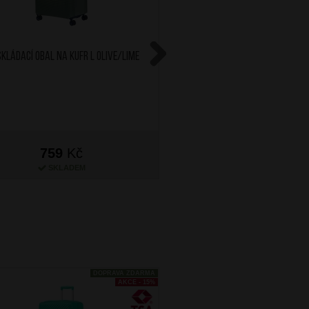
Skládací obal na kufr L Olive/Lime
SAMSONITE Obal na ku
Revolution Midnight
Next
759
Kč
999
Kč
SKLADEM
SKLADEM
DOPRAVA ZDARMA
AKCE - 15%