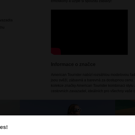
emotikony a užijte si spoustu zábavy!
avazadla
ahu
Informace o značce
American Tourister nabízí rozsáhlou modelovou řadu
jsou svěží, zábavná a barevná za dostupnou cenu. 
kolekce značky American Tourister kombinaci stylu a
cestovních zavazadel, ideálních pro všechny vaše d
es!