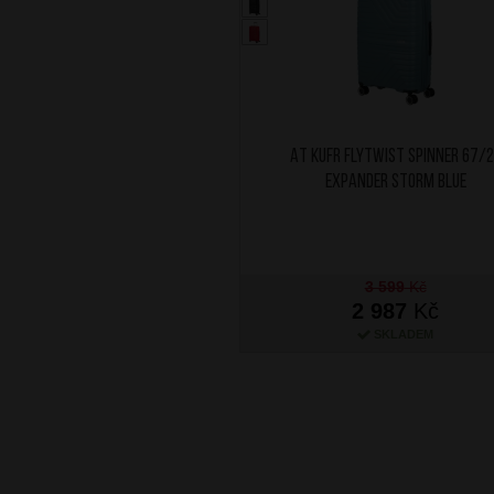
AT Kufr Flytwist Spinner 67/
Expander Storm Blue
3 599
Kč
2 987
Kč
SKLADEM