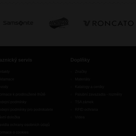
aznický servis
Doplňky
ntakty
Značky
klamace
Materiály
vody
Katalogy a ceníky
formace k prodloužené lhůtě
Palubní zavazadla - rozměry
odejní podmínky
TSA zámek
odejní podmínky pro podnikatele
RFID ochrana
ávní doložka
Videa
avidla ochrany osobních údajů
formace o cookies