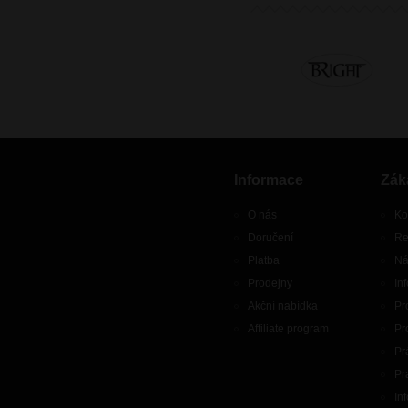
Informace
Zák
O nás
Ko
Doručení
Re
Platba
Ná
Prodejny
In
Akční nabídka
Pr
Affiliate program
Pr
Pr
Pr
In