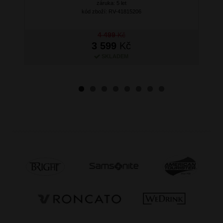
záruka: 5 let
kód zboží: RV-41815206
4 499
Kč
3 599
Kč
SKLADEM