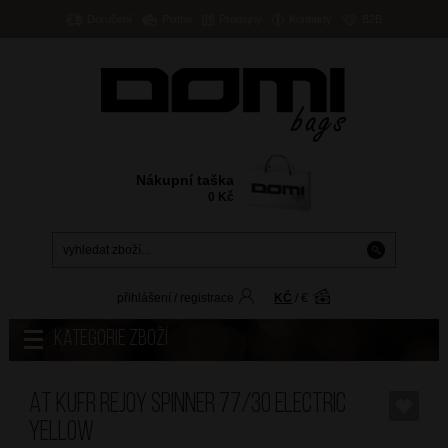
Doručení
Platba
Prodejny
Kontakty
B2B
Nákupní taška
0
Kč
přihlášení
/
registrace
KČ
/
€
Kategorie zboží
AT Kufr Rejoy Spinner 77/30 Electric
Yellow