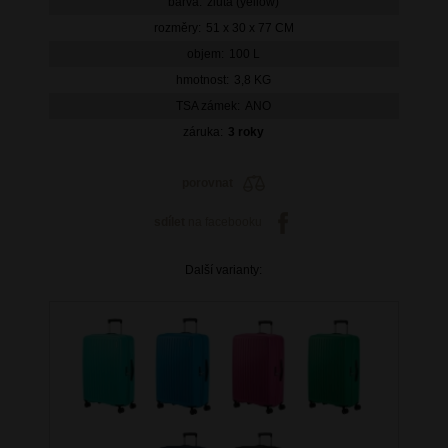
barva:
žlutá (yellow)
rozměry:
51 x 30 x 77 CM
objem:
100 L
hmotnost:
3,8 KG
TSA zámek:
ANO
záruka:
3 roky
porovnat
sdílet
na facebooku
Další varianty: