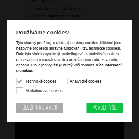
vstup na zip
vrchní a boční držadlo do ruky
výsuvná polohovatelná trolej
integrovaný TSA zámek
4 dvojitá rotační kolečka
Používáme cookies!
arch nálepek pro personifikaci zavazadla
Tyto stránky používají a ukládají soubory cookies. Některé jsou
křížové popruhy pro udržení obsahu
nezbytné pro jejich správné fungování (tzv. technické cookies).
vnitřní zipová přepážka s kapsou
Dále tyto stránky využívají marketingové a analytické cookies
pro zkvalitnění našich služeb a přizpůsobení zobrazovaného
obsahu. Pro jejich využití je nutný Váš souhlas.
Více informací
Informace o řadě
o cookies
.
Technické cookies
Analytické cookies
Seznamte se s Rejoy, zářivou kolekcí kufrů v řadě jasných barev.
S hladkými, dvojitými koly a vestavěným TSA zámkem jsou tyto
Marketingové cookies
kufry praktické i nápadité. Pro dodatečný nádech "radosti"
získáte také speciální nálepky, kterými si kufr přizpůsobíte tak,
jak chcete: vyberte si písmena a emotikony a užijte si spoustu
Uložit nastavení
Povolit vše
zábavy!