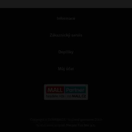
Informace
Zákaznický servis
Doplňky
Můj účet
Copyright © DOMIBAGS - Kožená galanterie 2019
tvorba www stránek
People For Net a.s.