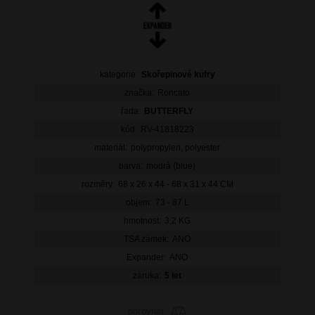
kategorie:
Skořepinové kufry
značka:
Roncato
řada:
BUTTERFLY
kód:
RV-41818223
materiál:
polypropylen, polyester
barva:
modrá (blue)
rozměry:
68 x 26 x 44 - 68 x 31 x 44 CM
objem:
73 - 87 L
hmotnost:
3,2 KG
TSA zámek:
ANO
Expander:
ANO
záruka:
5 let
porovnat