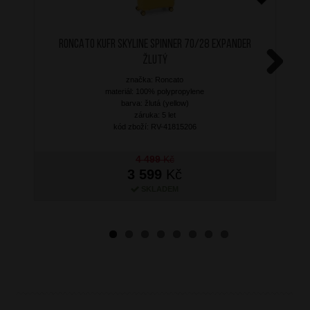
RONCATO Kufr Skyline Spinner 70/28 Expander
Žlutý
značka: Roncato
Next
materiál: 100% polypropylene
barva: žlutá (yellow)
záruka: 5 let
kód zboží: RV-41815206
4 499
Kč
3 599
Kč
SKLADEM