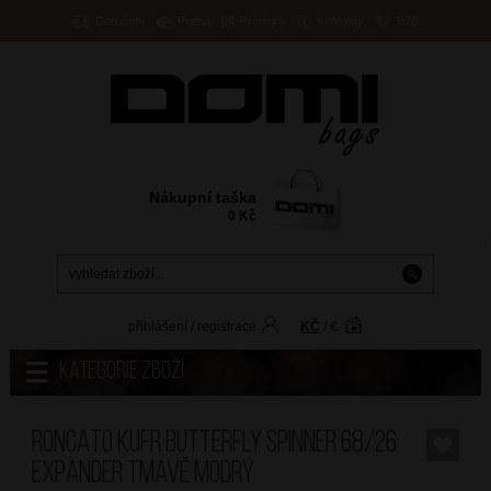
Doručení
Platba
Prodejny
Kontakty
B2B
Nákupní taška
0
Kč
přihlášení
/
registrace
KČ
/
€
Kategorie zboží
RONCATO Kufr Butterfly Spinner 68/26
Expander Tmavě Modrý