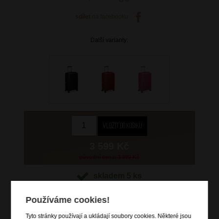
sdílet
na facebooku
Další varianty:
3 599 Kč
původní cena: 3 999 Kč
skladem 5 ks
doprava
zdarma
Používáme cookies!
Hlídací pes
Tyto stránky používají a ukládají soubory cookies. Některé jsou