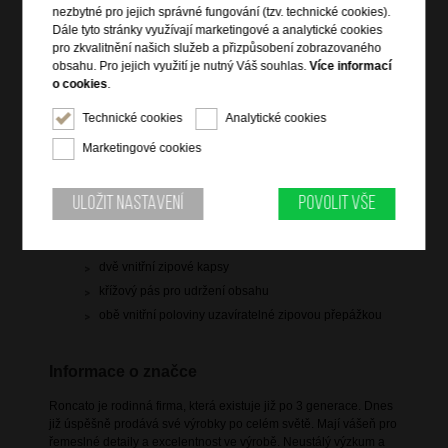
nezbytné pro jejich správné fungování (tzv. technické cookies).
Dále tyto stránky využívají marketingové a analytické cookies
pro zkvalitnění našich služeb a přizpůsobení zobrazovaného
obsahu. Pro jejich využití je nutný Váš souhlas.
Více informací
o cookies
.
Informace o výrobku
Technické cookies
Analytické cookies
hlavní prostor uzavíratelný na zip
integrovaný 3-kódový TSA zámek
Marketingové cookies
horní vyztužené držadlo
polohovatelná trolej
Uložit nastavení
Povolit vše
zip pro rozšíření objemu
4 dvojitá rotační kolečka
dvě vnitřní zipové kapsy
křížový pás pro udržení obsahu
obě vnitřní poloviny uzavíratelné zipovou přepážkou
Informace o značce
Roncato je rodinná firma, která existuje již po 3 generace. Dnes
již úspěšně prodává své výrobky po celém světě. Mají vášeň pro
řemeslné detaily a excelentnost ve výrobě. Neustálý výzkum a