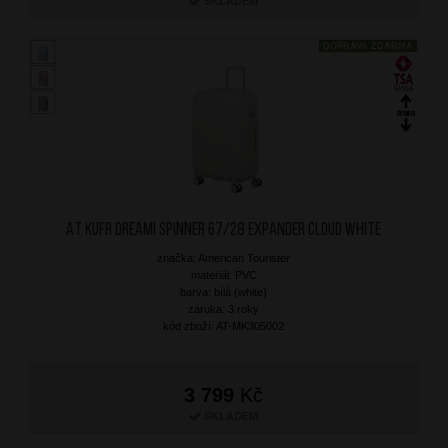
SKLADEM
DOPRAVA ZDARMA
AT Kufr Dreami Spinner 67/28 Expander Cloud White
značka: American Tourister
materiál: PVC
barva: bílá (white)
záruka: 3 roky
kód zboží: AT-MK305002
3 799
Kč
SKLADEM