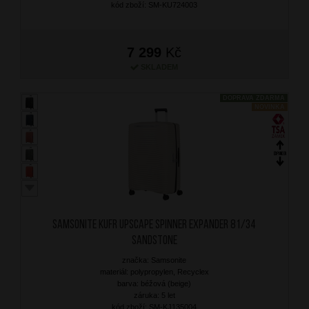
kód zboží: SM-KU724003
7 299
Kč
SKLADEM
DOPRAVA ZDARMA
NOVINKA
SAMSONITE Kufr Upscape Spinner Expander 81/34
Sandstone
značka: Samsonite
materiál: polypropylen, Recyclex
barva: béžová (beige)
záruka: 5 let
kód zboží: SM-KJ135004