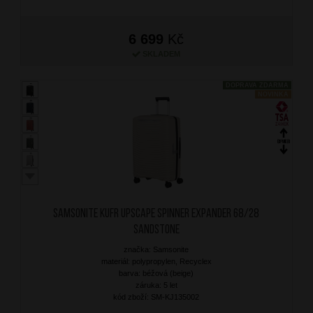
6 699
Kč
SKLADEM
DOPRAVA ZDARMA
NOVINKA
SAMSONITE Kufr Upscape Spinner Expander 68/28
Sandstone
značka: Samsonite
materiál: polypropylen, Recyclex
barva: béžová (beige)
záruka: 5 let
kód zboží: SM-KJ135002