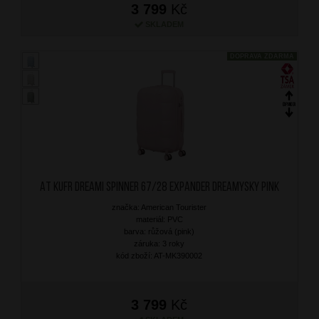
3 799
Kč
SKLADEM
DOPRAVA ZDARMA
AT Kufr Dreami Spinner 67/28 Expander Dreamysky Pink
značka: American Tourister
materiál: PVC
barva: růžová (pink)
záruka: 3 roky
kód zboží: AT-MK390002
3 799
Kč