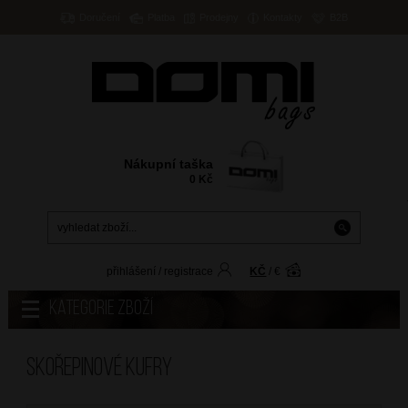
Doručení
Platba
Prodejny
Kontakty
B2B
Nákupní taška
0
Kč
přihlášení
/
registrace
KČ
/
€
Kategorie zboží
Skořepinové kufry