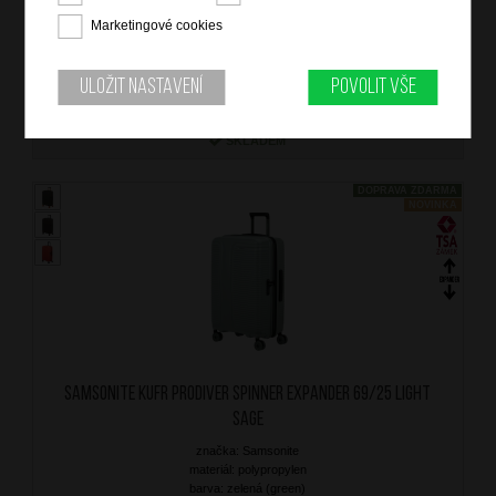
barva: černá (black)
záruka: 5 let
Marketingové cookies
kód zboží: SM-KU709004
Uložit nastavení
Povolit vše
7 799
Kč
SKLADEM
DOPRAVA ZDARMA
NOVINKA
SAMSONITE Kufr Prodiver Spinner Expander 69/25 Light
Sage
značka: Samsonite
materiál: polypropylen
barva: zelená (green)