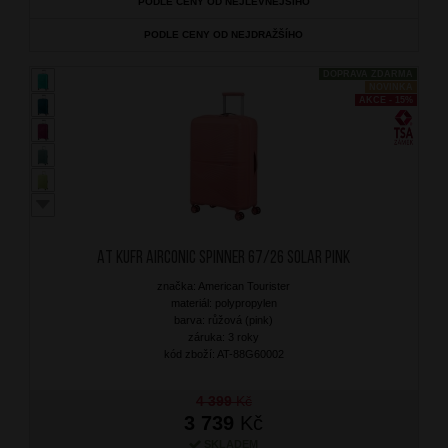
PODLE CENY OD NEJLEVNĚJŠÍHO
PODLE CENY OD NEJDRAŽŠÍHO
DOPRAVA ZDARMA
NOVINKA
AKCE - 15%
AT Kufr Airconic Spinner 67/26 Solar Pink
značka: American Tourister
materiál: polypropylen
barva: růžová (pink)
záruka: 3 roky
kód zboží: AT-88G60002
4 399
Kč
3 739
Kč
SKLADEM