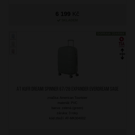
6 199
Kč
SKLADEM
DOPRAVA ZDARMA
AT Kufr Dreami Spinner 67/28 Expander Everdream Sage
značka: American Tourister
materiál: PVC
barva: zelená (green)
záruka: 3 roky
kód zboží: AT-MK304002