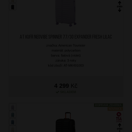
AT Kufr Neovibe Spinner 77/30 Expander Fresh Lilac
značka: American Tourister
materiál: polycarbon
barva: fialová (violet)
záruka: 3 roky
kód zboží: AT-MK491003
4 299
Kč
SKLADEM
DOPRAVA ZDARMA
NOVINKA