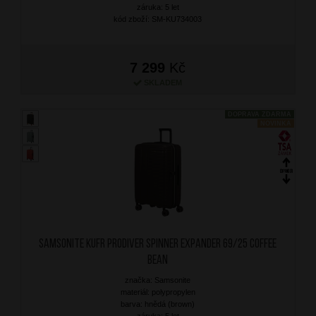
záruka: 5 let
kód zboží: SM-KU734003
7 299
Kč
SKLADEM
DOPRAVA ZDARMA
NOVINKA
SAMSONITE Kufr Prodiver Spinner Expander 69/25 Coffee
Bean
značka: Samsonite
materiál: polypropylen
barva: hnědá (brown)
záruka: 5 let