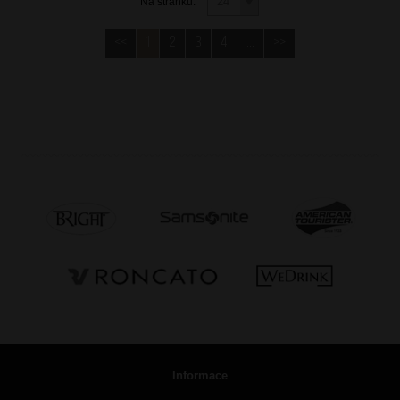
Na stránku:
<<
1
2
3
4
...
>>
Informace