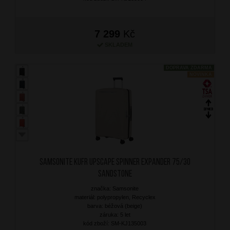
7 299
Kč
SKLADEM
DOPRAVA ZDARMA
NOVINKA
SAMSONITE Kufr Upscape Spinner Expander 75/30
Sandstone
značka: Samsonite
materiál: polypropylen, Recyclex
barva: béžová (beige)
záruka: 5 let
kód zboží: SM-KJ135003