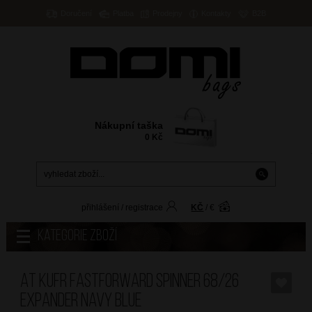
Doručení
Platba
Prodejny
Kontakty
B2B
Nákupní taška
0
Kč
přihlášení
/
registrace
KČ
/
€
Kategorie zboží
AT Kufr Fastforward Spinner 68/26
Expander Navy Blue