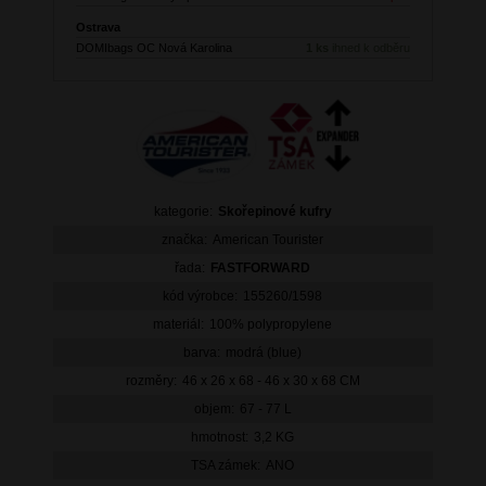
Ostrava
DOMIbags OC Nová Karolina
1 ks
ihned k odběru
kategorie:
Skořepinové kufry
značka:
American Tourister
řada:
FASTFORWARD
kód výrobce:
155260/1598
materiál:
100% polypropylene
barva:
modrá (blue)
rozměry:
46 x 26 x 68 - 46 x 30 x 68 CM
objem:
67 - 77 L
hmotnost:
3,2 KG
TSA zámek:
ANO