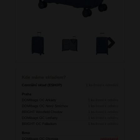
Next
Kde máme skladem?
Centrální sklad (ESHOP)
1 ks
ihned k odeslání
Praha
DOMIbags OC Arkády
1 ks
ihned k odběru
DOMIbags OC Nový Smíchov
1 ks
ihned k odběru
BRIGHT Westfield Chodov
1 ks
ihned k odběru
DOMIbags OC Letňany
1 ks
ihned k odběru
BRIGHT OC Palladium
1 ks
ihned k odběru
Brno
DOMIbags OC Olympia
nedostupné