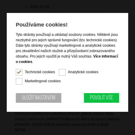
vstup na zip
zip pro rozšíření objemu pro optimální balicí prostor
vrchní a boční držadlo do ruky
Používáme cookies!
výsuvná polohovatelná trolej
Tyto stránky používají a ukládají soubory cookies. Některé jsou
integrovaný 3-kódový TSA zámek
nezbytné pro jejich správné fungování (tzv. technické cookies).
4 dvojitá kolečka zajišťující plynulou jízdu a stabilní
Dále tyto stránky využívají marketingové a analytické cookies
pohyb v různých terénech
pro zkvalitnění našich služeb a přizpůsobení zobrazovaného
vnitřní křížové popruhy pro udržení obsahu
obsahu. Pro jejich využití je nutný Váš souhlas.
Více informací
dvě vnitřní dělící zipové přepážky s kapsami na zip
o cookies
.
vnitřní kapsa na airtag
Technické cookies
Analytické cookies
arch nálepek s písmeny a emotikony, které lze nalepit
na vnější štítek
Marketingové cookies
Uložit nastavení
Povolit vše
Informace o řadě
Tato kolekce je vyrobena z odolného polypropylenu a nabízí
možnosti rozšíření pro všechny velikosti. Balení nebylo nikdy
snazší s all-in-one vnitřkem Fastforward, který obsahuje dvojitou
přepážku, dvojité křížové popruhy, kapsu na košili a držák
AirTag.