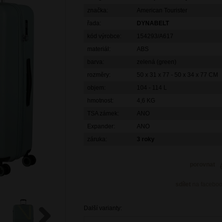
značka:
American Tourister
řada:
DYNABELT
kód výrobce:
154293/A617
materiál:
ABS
barva:
zelená (green)
rozměry:
50 x 31 x 77 - 50 x 34 x 77 CM
objem:
104 - 114 L
hmotnost:
4,6 KG
TSA zámek:
ANO
Expander:
ANO
záruka:
3 roky
porovnat
sdílet
na facebo
Další varianty: