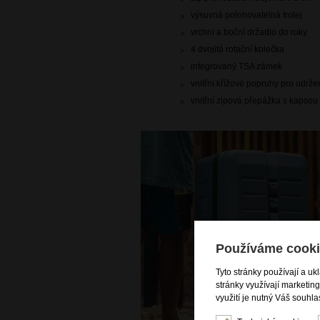
výsuvná polohovatelná trolej
vrchní a boční držadlo do ruky
4 dvojitá rotační kolečka
integrovaný TSA zámek
vnitřní křížové popruhy pro udrž
vnitřní zipová přepážka s kapsou
Používáme cooki
Tyto stránky používají a uk
stránky využívají marketin
využití je nutný Váš souhla