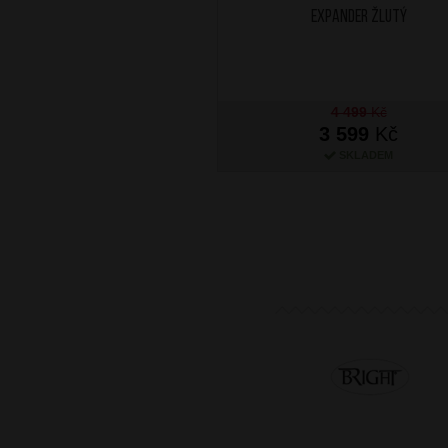
Expander Žlutý
4 499
Kč
3 599
Kč
SKLADEM