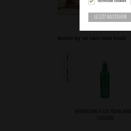
Technické cookies
Uložit nastavení
Mohlo by se vám také hodit
WEDRINK Wine Flask 750 ml Mar
Turquoise