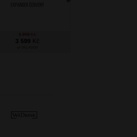
Expander Červený
Expander Tmavě M
Next
3 999
Kč
3 999
Kč
3 599
Kč
3 599
Kč
SKLADEM
SKLADEM