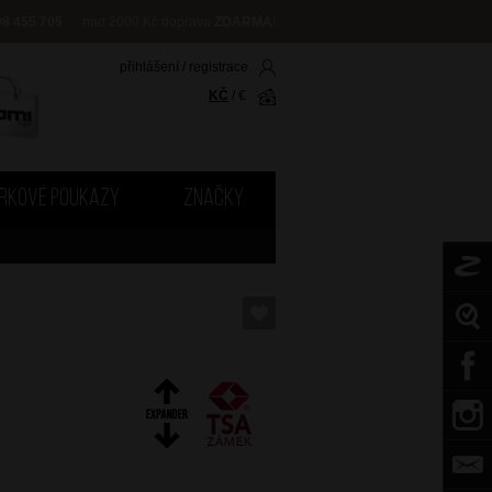
08 455 705
nad 2000 Kč doprava
ZDARMA
!
přihlášení
/
registrace
KČ
/
€
RKOVÉ POUKAZY
ZNAČKY