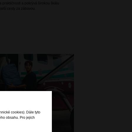
 praktičnosti a pokrývá širokou škálu
alší cesty za zábavou.
hnické cookies). Dále tyto
ého obsahu. Pro jejich