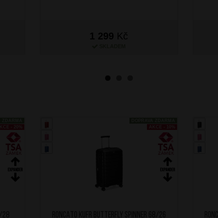
1 299
Kč
SKLADEM
A ZDARMA
DOPRAVA ZDARMA
KCE - 20%
AKCE - 10%
0/28
RONCATO Kufr Butterfly Spinner 68/26
RONC