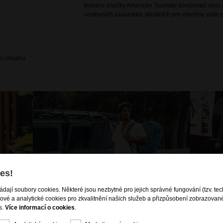
kolekce značky American Tourister kombinaci stylu a
cestovních zavazadel, ideálních pro všechny vaše d
ení obsahu
es!
ládají soubory cookies. Některé jsou nezbytné pro jejich správné fungování (tzv. tec
gové a analytické cookies pro zkvalitnění našich služeb a přizpůsobení zobrazovan
s.
Více informací o cookies
.