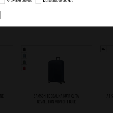
Analytické cookies
Marketingové cookies
ine
SAMSONITE Obal na kufr XL TA
AT S
Revolution Midnight Blue