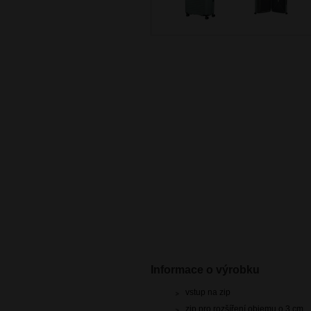
Informace o výrobku
vstup na zip
zip pro rozšíření objemu o 3 cm