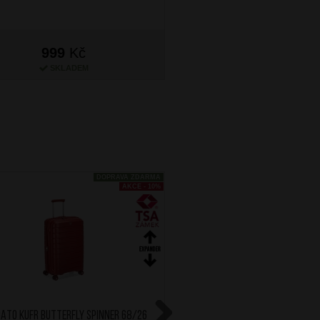
999
Kč
999
Kč
SKLADEM
SKLADEM
DOPRAVA ZDARMA
AKCE - 10%
ATO Kufr Butterfly Spinner 68/26
RONCATO Kufr Butterfly S