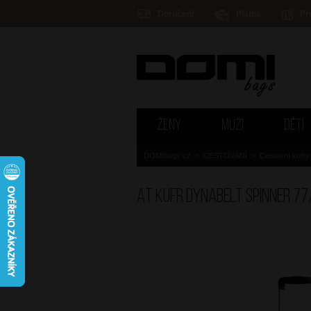
Doručení
Platba
Pr
ŽENY
MUŽI
DĚTI
DOMIbags.cz
>
CESTOVÁNÍ
>
Cestovní kufry
AT Kufr Dynabelt Spinner 77