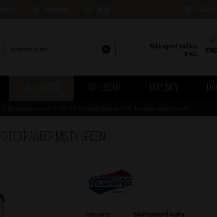
odejny
Kontakty
B2B
+420 6
Nákupní taška
0
Kč
CESTOVÁNÍ
NOTEBOOK
DOPLŇKY
DÁ
>
Skořepinové kufry
>
AT Kufr Dynabelt Spinner 77/31 Expander Misty Green
/31 Expander Misty Green
kategorie:
Skořepinové kufry