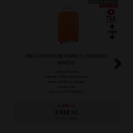
DOPRAVA ZDARMA
AKCE - 20%
RONCATO Kufr Skyline Spinner 79/29 Expander
Oranžový
značka: Roncato
Next
materiál: 100% polypropylene
barva: oranžová (orange)
záruka: 5 let
kód zboží: RV-41815112
4 899
Kč
3 919
Kč
SKLADEM