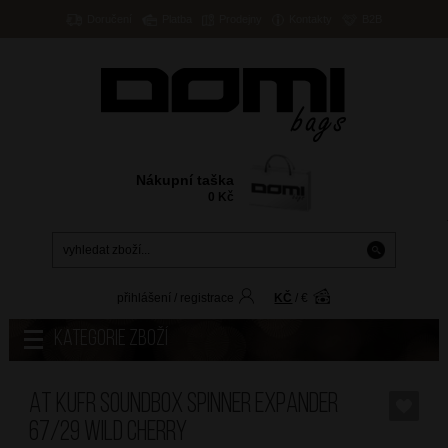
Doručení
Platba
Prodejny
Kontakty
B2B
Nákupní taška
0
Kč
přihlášení
/
registrace
KČ
/
€
Kategorie zboží
AT Kufr Soundbox Spinner Expander
67/29 Wild Cherry