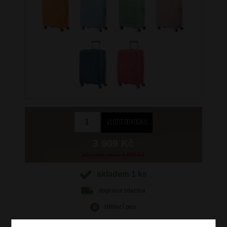
3 909 Kč
původní cena: 4 599 Kč
skladem 1 ks
doprava
zdarma
Hlídací pes