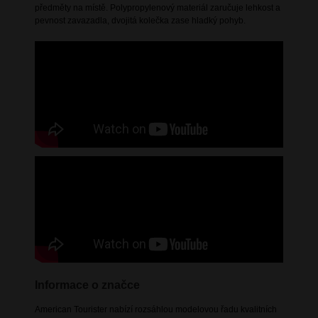
předměty na místě. Polypropylenový materiál zaručuje lehkost a
pevnost zavazadla, dvojitá kolečka zase hladký pohyb.
Informace o značce
American Tourister nabízí rozsáhlou modelovou řadu kvalitních