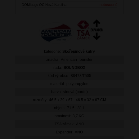
DOMIbags OC Nová Karolina
nedostupné
kategorie:
Skořepinové kufry
značka:
American Tourister
řada:
SOUNDBOX
kód výrobce:
88473/T505
materiál:
polypropylen
barva:
vínová (bordo)
rozměry:
46.5 x 29 x 67 - 46.5 x 32 x 67 CM
objem:
71,5 - 81 L
hmotnost:
3,7 KG
TSA zámek:
ANO
Expander:
ANO