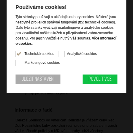
Používáme cookies!
Tyto stránky používají a ukládají soubory cookies. Některé jsou
Informace o výrobku
nezbytné pro jejich správné fungování (tzv. technické cookies).
Dále tyto stránky využívají marketingové a analytické cookies
vstup na zip
pro zkvalitnění našich služeb a přizpůsobení zobrazovaného
obsahu. Pro jejich využití je nutný Váš souhlas.
Více informací
polohovatelná trolej s nastavitelnou délkou
o cookies
.
vnitřní zipová kapsa na víku a na ní velká zipová kapsa
(na košile)
Technické cookies
Analytické cookies
vnitřní menší boční zipová kapsička
Marketingové cookies
křížový elastický pás pro udržení obsahu
4 dvojitá rotační kolečka
Uložit nastavení
Povolit vše
držadlo do ruky (horní a boční)
TSA integrovaný kódový zámek
zip pro rozšíření objemu
Informace o řadě
Kolekce Soundbox od American Tourister je vítězem ceny Red
Dot. Rozšiřitelné kufry poskytují větší prostor pro zabalení všech
věcí v případě potřeby a křížové popruhy udrží všechny