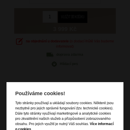
3 999 Kč
na objednání u dodavatele
(o dodací lhůtě Vás budeme
informovat)
doprava
zdarma
Hlídací pes
Používáme cookies!
Informace o výrobku
Tyto stránky používají a ukládají soubory cookies. Některé jsou
vstup na zip
nezbytné pro jejich správné fungování (tzv. technické cookies).
Dále tyto stránky využívají marketingové a analytické cookies
zip pro rozšíření objemu
pro zkvalitnění našich služeb a přizpůsobení zobrazovaného
vrchní a boční madlo do ruky
obsahu. Pro jejich využití je nutný Váš souhlas.
Více informací
výsuvná nastavitelná trolej
o cookies
.