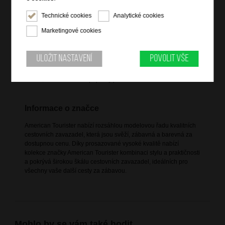
4 XL dvojitá kolečka
Technické cookies
Analytické cookies
integrovaný TSA zámek
Marketingové cookies
integrovaný adresní štítek
vnitřní zipové přepážky
dvě vnitřní zipové kapsy
Uložit nastavení
Povolit vše
mesh pocket
vnitřní křížové popruhy pro udržení obsahu
Informace o značce
American Tourister nabízí rozsáhlou modelovou řadu kvalitních
cestovních zavazadel, která jsou svěží, zábavná a barevná za
dostupnou cenu. Díky prosazované vysoké kvalitě nabízí
kolekce značky American Tourister kombinaci stylu a praktičnosti
a pokrývá širokou škálu cestovních zavazadel, ideálních pro
všechny vaše další cesty za zábavou.
Mohlo by se vám také hodit