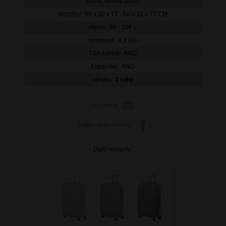
barva:
modrá (blue)
rozměry:
50 x 30 x 77 - 50 x 33 x 77 CM
objem:
96 - 106 L
hmotnost:
4,2 KG
TSA zámek:
ANO
Expander:
ANO
záruka:
3 roky
porovnat
sdílet
na facebooku
Další varianty: