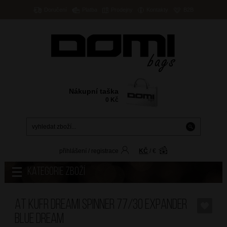
Doručení
Platba
Prodejny
Kontakty
B2B
Nákupní taška
0
Kč
přihlášení
/
registrace
KČ
/
€
Kategorie zboží
AT Kufr Dreami Spinner 77/30 Expander
Blue Dream