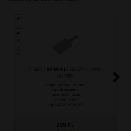
AT Sada 2 jmenovek na zavazadlo Digital
Lavender
značka: American Tourister
Next
materiál: polyuretan
barva: fialová (violet)
záruka: 2 roky
kód zboží: AT-MF381002
299
Kč
SKLADEM