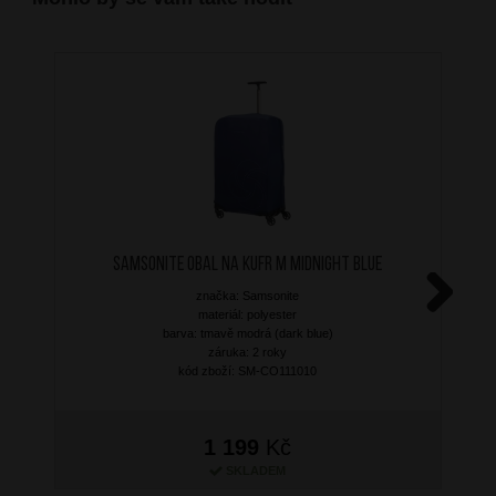
SAMSONITE Obal na kufr M Midnight Blue
značka: Samsonite
materiál: polyester
Next
barva: tmavě modrá (dark blue)
záruka: 2 roky
kód zboží: SM-CO111010
1 199
Kč
SKLADEM