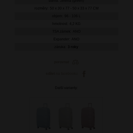
barva:
zelená (green)
rozměry:
50 x 30 x 77 - 50 x 33 x 77 CM
objem:
96 - 106 L
hmotnost:
4,2 KG
TSA zámek:
ANO
Expander:
ANO
záruka:
3 roky
porovnat
sdílet
na facebooku
Další varianty: