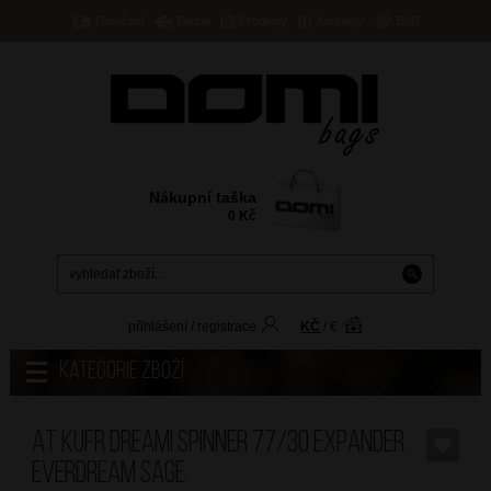
Doručení
Platba
Prodejny
Kontakty
B2B
Nákupní taška
0
Kč
přihlášení
/
registrace
KČ
/
€
Kategorie zboží
AT Kufr Dreami Spinner 77/30 Expander
Everdream Sage