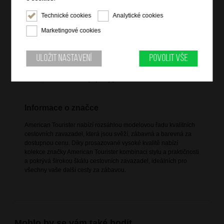
4 XL dvojitá kolečka
Technické cookies
Analytické cookies
integrovaný TSA zámek
Marketingové cookies
integrovaný adresní štítek
vnitřní zipové přepážky
dvě vnitřní zipové kapsy
Uložit nastavení
Povolit vše
mesh pocket
vnitřní křížové popruhy pro udržení obsahu
Informace o značce
American Tourister nabízí rozsáhlou modelovou řadu kvalitních
cestovních zavazadel, která jsou svěží, zábavná a barevná za
dostupnou cenu. Díky prosazované vysoké kvalitě nabízí
kolekce značky American Tourister kombinaci stylu a praktičnosti
a pokrývá širokou škálu cestovních zavazadel, ideálních pro
všechny vaše další cesty za zábavou.
Mohlo by se vám také hodit