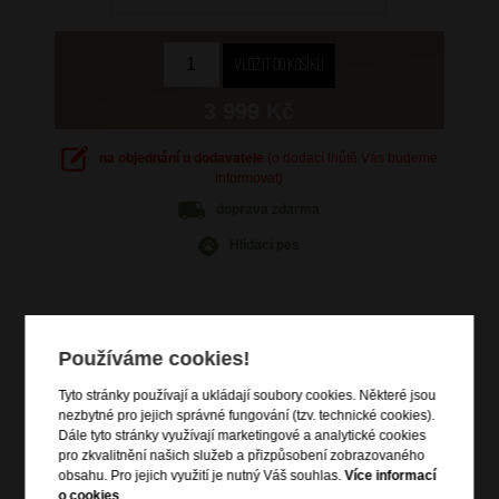
3 999 Kč
na objednání u dodavatele
(o dodací lhůtě Vás budeme
informovat)
doprava
zdarma
Hlídací pes
Používáme cookies!
Informace o výrobku
Tyto stránky používají a ukládají soubory cookies. Některé jsou
vstup na zip
nezbytné pro jejich správné fungování (tzv. technické cookies).
Dále tyto stránky využívají marketingové a analytické cookies
zip pro rozšíření objemu
pro zkvalitnění našich služeb a přizpůsobení zobrazovaného
vrchní a boční madlo do ruky
obsahu. Pro jejich využití je nutný Váš souhlas.
Více informací
výsuvná nastavitelná trolej
o cookies
.