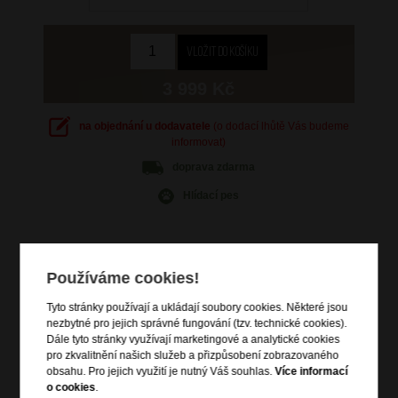
3 999 Kč
na objednání u dodavatele
(o dodací lhůtě Vás budeme
informovat)
doprava
zdarma
Hlídací pes
Používáme cookies!
Informace o výrobku
Tyto stránky používají a ukládají soubory cookies. Některé jsou
nezbytné pro jejich správné fungování (tzv. technické cookies).
vstup na zip
Dále tyto stránky využívají marketingové a analytické cookies
zip pro rozšíření objemu
pro zkvalitnění našich služeb a přizpůsobení zobrazovaného
vrchní a boční madlo do ruky
obsahu. Pro jejich využití je nutný Váš souhlas.
Více informací
o cookies
.
výsuvná nastavitelná trolej