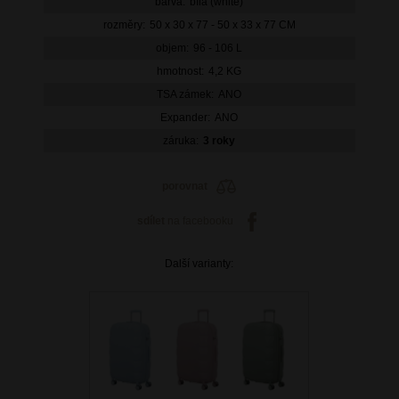
barva:
bílá (white)
rozměry:
50 x 30 x 77 - 50 x 33 x 77 CM
objem:
96 - 106 L
hmotnost:
4,2 KG
TSA zámek:
ANO
Expander:
ANO
záruka:
3 roky
porovnat
sdílet
na facebooku
Další varianty: