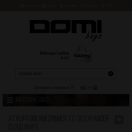
Doručení
Platba
Prodejny
Kontakty
B2B
Nákupní taška
0
Kč
přihlášení
/
registrace
KČ
/
€
Kategorie zboží
AT Kufr Dreami Spinner 77/30 Expander
Cloud White