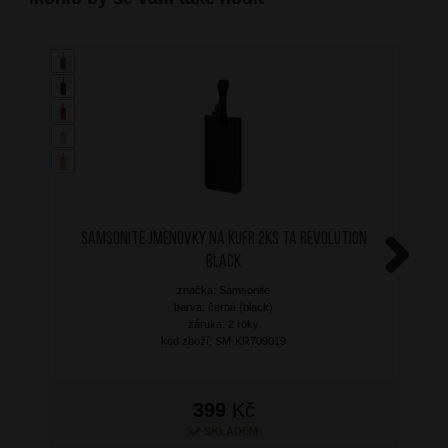
SAMSONITE Jmenovky na kufr 2ks TA Revolution
Black
Next
značka: Samsonite
barva: černá (black)
záruka: 2 roky
kód zboží: SM-KR709019
399
Kč
SKLADEM