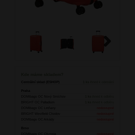
Next
Kde máme skladem?
Centrální sklad (ESHOP)
1 ks
ihned k odeslání
Praha
DOMIbags OC Nový Smíchov
1 ks
ihned k odběru
BRIGHT OC Palladium
1 ks
ihned k odběru
DOMIbags OC Letňany
nedostupné
BRIGHT Westfield Chodov
nedostupné
DOMIbags OC Arkády
nedostupné
Brno
DOMIbags OC Olympia
nedostupné