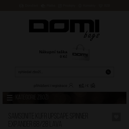
Doručení
Platba
Prodejny
Kontakty
B2B
Nákupní taška
0
Kč
přihlášení
/
registrace
KČ
/
€
Kategorie zboží
SAMSONITE Kufr Upscape Spinner
Expander 68/28 Lava