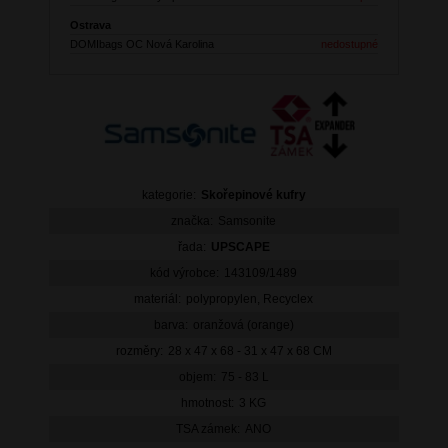
Ostrava
DOMIbags OC Nová Karolina
nedostupné
kategorie:
Skořepinové kufry
značka:
Samsonite
řada:
UPSCAPE
kód výrobce:
143109/1489
materiál:
polypropylen, Recyclex
barva:
oranžová (orange)
rozměry:
28 x 47 x 68 - 31 x 47 x 68 CM
objem:
75 - 83 L
hmotnost:
3 KG
TSA zámek:
ANO