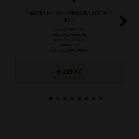
SAMSONITE Kufr Intuo Spinner 69/28 Expander
Black
značka: Samsonite
Next
materiál: polypropylen
barva: černá (black)
záruka: 5 let
kód zboží: SM-KL909002
6 199
Kč
NA OBJEDNÁNÍ