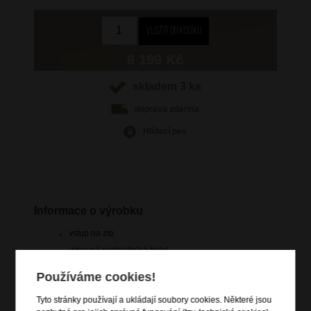
6 199 Kč
skladem 3 ks
doprava
zdarma
Hlídací pes
Informace o výrobku
vstup na zip
výsuvná nastavitelná trolej
vrchní a boční držadlo madlo
Používáme cookies!
4 dvojitá kolečka s antivibračním a protihlukovým
odpružením
Tyto stránky používají a ukládají soubory cookies. Některé jsou
zip pro rozšíření objemu o 3 cm