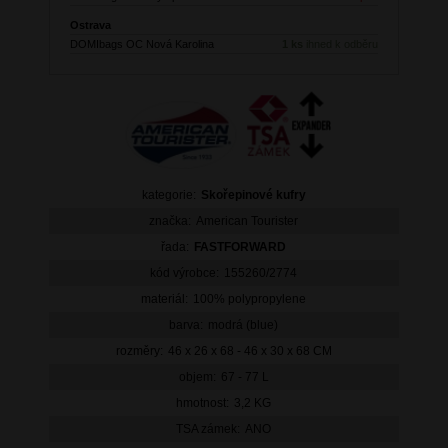
Ostrava
DOMIbags OC Nová Karolina
1 ks
ihned k odběru
kategorie:
Skořepinové kufry
značka:
American Tourister
řada:
FASTFORWARD
kód výrobce:
155260/2774
materiál:
100% polypropylene
barva:
modrá (blue)
rozměry:
46 x 26 x 68 - 46 x 30 x 68 CM
objem:
67 - 77 L
hmotnost:
3,2 KG
TSA zámek:
ANO