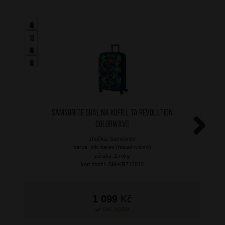
SAMSONITE Obal na kufr L TA Revolution
Colorwave
značka: Samsonite
Next
barva: mix barev (mixed colors)
záruka: 2 roky
kód zboží: SM-KR712013
1 099
Kč
SKLADEM