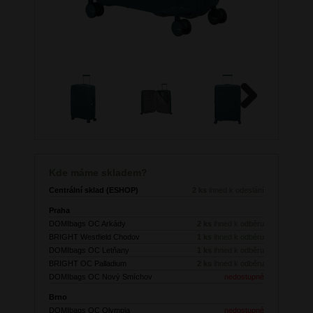
Next
Kde máme skladem?
Centrální sklad (ESHOP)
2 ks
ihned k odeslání
Praha
DOMIbags OC Arkády
2 ks
ihned k odběru
BRIGHT Westfield Chodov
1 ks
ihned k odběru
DOMIbags OC Letňany
1 ks
ihned k odběru
BRIGHT OC Palladium
2 ks
ihned k odběru
DOMIbags OC Nový Smíchov
nedostupné
Brno
DOMIbags OC Olympia
nedostupné