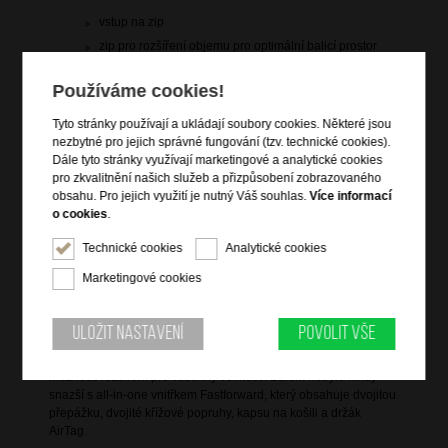
vstup na zip
zip pro rozšíření objemu pro optimální balicí prostor
vrchní a boční držadlo do ruky
Používáme cookies!
výsuvná polohovatelná trolej
integrovaný 3-kódový TSA zámek
Tyto stránky používají a ukládají soubory cookies. Některé jsou
nezbytné pro jejich správné fungování (tzv. technické cookies).
4 dvojitá kolečka zajišťující plynulou jízdu a stabilní
pohyb v různých terénech
Dále tyto stránky využívají marketingové a analytické cookies
pro zkvalitnění našich služeb a přizpůsobení zobrazovaného
vnitřní křížové popruhy pro udržení obsahu
obsahu. Pro jejich využití je nutný Váš souhlas.
Více informací
dvě vnitřní dělící zipové přepážky s kapsami na zip
o cookies
.
vnitřní kapsa na airtag
Technické cookies
Analytické cookies
arch nálepek s písmeny a emotikony, které lze nalepit
na vnější štítek
Marketingové cookies
Informace o řadě
Uložit nastavení
Povolit vše
Tato kolekce je vyrobena z odolného polypropylenu a nabízí
možnosti rozšíření pro všechny velikosti. Balení nebylo nikdy
snazší s all-in-one vnitřkem Fastforward, který obsahuje dvojitou
přepážku, dvojité křížové popruhy, kapsu na košili a držák
AirTag.