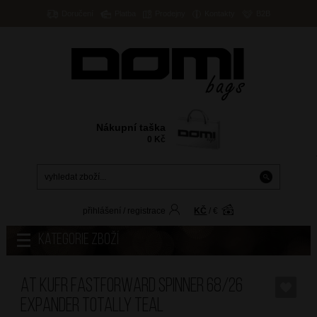
Doručení
Platba
Prodejny
Kontakty
B2B
Nákupní taška
0
Kč
přihlášení
/
registrace
KČ
/
€
Kategorie zboží
AT Kufr Fastforward Spinner 68/26
Expander Totally Teal