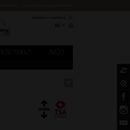
08 455 705
nad 2000 Kč doprava
ZDARMA
!
přihlášení
/
registrace
KČ
/
€
RKOVÉ POUKAZY
ZNAČKY