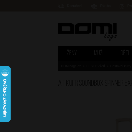
Doručení
Platba
Pr
ŽENY
MUŽI
DĚTI
DOMIbags.cz
>
CESTOVÁNÍ
>
Cestovní kufry
AT Kufr Soundbox Spinner E