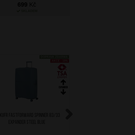
699
Kč
499
Kč
SKLADEM
SKLADEM
DOPRAVA ZDARMA
AKCE - 15%
Kufr Fastforward Spinner 83/33
RONCATO Kufr ReLife Spi
Expander Steel Blue
Expander Béžov
Next