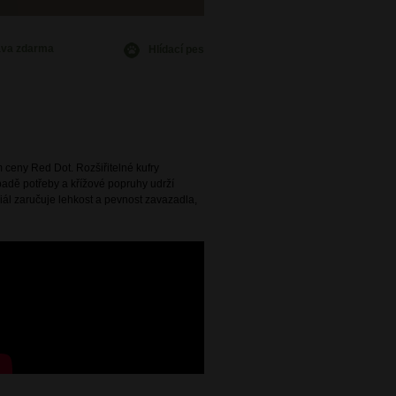
ava
zdarma
Hlídací pes
 ceny Red Dot. Rozšiřitelné kufry
ípadě potřeby a křížové popruhy udrží
ál zaručuje lehkost a pevnost zavazadla,