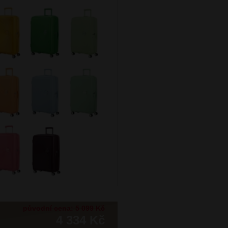
původní cena: 5 099 Kč
4 334 Kč