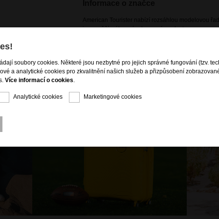
Informace o značce
American Tourister nabízí rozsáhlou modelovou řadu
jsou svěží, zábavná a barevná za dostupnou cenu. 
kolekce značky American Tourister kombinaci stylu a
es!
cestovních zavazadel, ideálních pro všechny vaše d
ládají soubory cookies. Některé jsou nezbytné pro jejich správné fungování (tzv. tec
gové a analytické cookies pro zkvalitnění našich služeb a přizpůsobení zobrazovan
s.
Více informací o cookies
.
Analytické cookies
Marketingové cookies