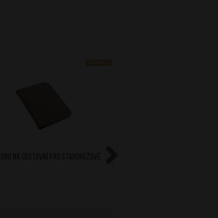
NOVINKA
dro na cestovní pas Starorůžové
AT Cestovní polštářek M
Blue
Next