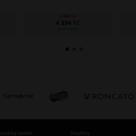
5 099
Kč
4 334
Kč
SKLADEM
aznický servis
Doplňky