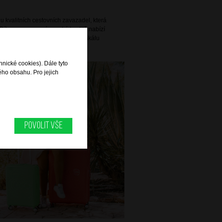
 kvalitních cestovních zavazadel, která
Díky prosazované vysoké kvalitě nabízí
 praktičnosti a pokrývá širokou škálu
alší cesty za zábavou.
hnické cookies). Dále tyto
ého obsahu. Pro jejich
Povolit vše