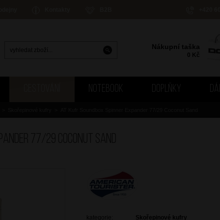
odejny
Kontakty
B2B
+420 6
Nákupní taška
0
Kč
CESTOVÁNÍ
NOTEBOOK
DOPLŇKY
DÁ
>
Skořepinové kufry
>
AT Kufr Soundbox Spinner Expander 77/29 Coconut Sand
xpander 77/29 Coconut Sand
kategorie:
Skořepinové kufry