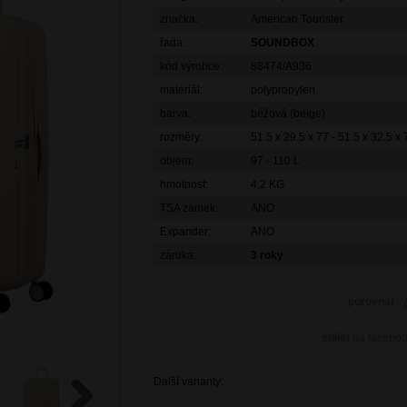
značka:
American Tourister
řada:
SOUNDBOX
kód výrobce:
88474/A936
materiál:
polypropylen
barva:
béžová (beige)
rozměry:
51.5 x 29.5 x 77 - 51.5 x 32.5 
objem:
97 - 110 L
hmotnost:
4,2 KG
TSA zámek:
ANO
Expander:
ANO
záruka:
3 roky
porovnat
sdílet
na facebo
Další varianty: