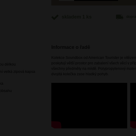
skladem 1 ks
dopr
Informace o řadě
Kolekce Soundbox od American Tourister je vítězem
poskytují větší prostor pro zabalení všech věcí v př
nou délkou
všechny předměty na místě. Polypropylenový materi
 ní velká zipová kapsa
dvojitá kolečka zase hladký pohyb.
čka
í obsahu