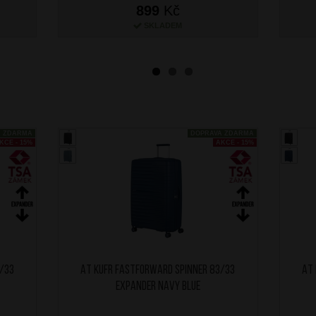
899
Kč
SKLADEM
A ZDARMA
DOPRAVA ZDARMA
KCE - 15%
AKCE - 15%
3/33
AT Kufr Fastforward Spinner 83/33
AT 
Expander Navy Blue