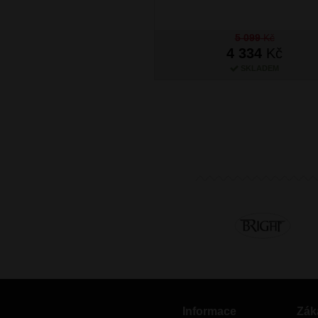
5 099
Kč
4 334
Kč
SKLADEM
Informace
Zák