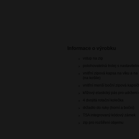
Informace o výrobku
vstup na zip
polohovatelná trolej s nastavitel
vnitřní zipová kapsa na víku a na
(na košile)
vnitřní menší boční zipová kapsi
křížový elastický pás pro udržen
4 dvojitá rotační kolečka
držadlo do ruky (horní a boční)
TSA integrovaný kódový zámek
zip pro rozšíření objemu