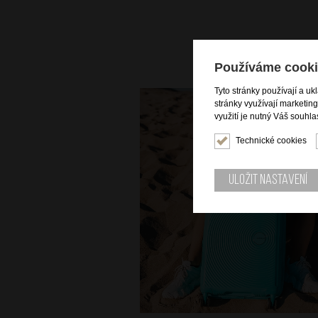
Používáme cooki
Tyto stránky používají a uk
stránky využívají marketin
využití je nutný Váš souhla
Technické cookies
Uložit nastavení