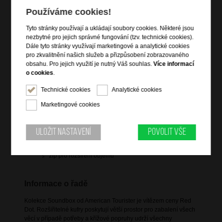
Používáme cookies!
Tyto stránky používají a ukládají soubory cookies. Některé jsou
Informace o výrobku
nezbytné pro jejich správné fungování (tzv. technické cookies).
Dále tyto stránky využívají marketingové a analytické cookies
vstup na zip
pro zkvalitnění našich služeb a přizpůsobení zobrazovaného
obsahu. Pro jejich využití je nutný Váš souhlas.
Více informací
polohovatelná trolej s nastavitelnou délkou
o cookies
.
vnitřní zipová kapsa na víku a na ní velká zipová kapsa
(na košile)
Technické cookies
Analytické cookies
vnitřní menší boční zipová kapsička
Marketingové cookies
křížový elastický pás pro udržení obsahu
4 dvojitá rotační kolečka
Uložit nastavení
Povolit vše
držadlo do ruky (horní a boční)
TSA integrovaný kódový zámek
zip pro rozšíření objemu
Informace o řadě
Kolekce Soundbox od American Tourister je vítězem ceny Red
Dot. Rozšiřitelné kufry poskytují větší prostor pro zabalení všech
věcí v případě potřeby a křížové popruhy udrží všechny