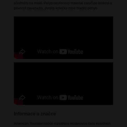
předměty na místě. Polypropylenový materiál zaručuje lehkost a
pevnost zavazadla, dvojitá kolečka zase hladký pohyb.
Informace o značce
American Tourister nabízí rozsáhlou modelovou řadu kvalitních