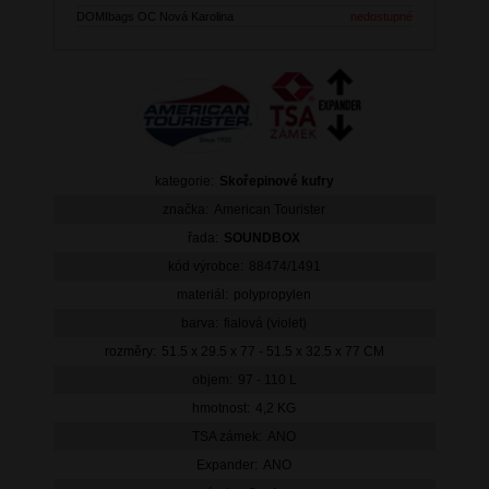
DOMIbags OC Nová Karolina
nedostupné
kategorie:
Skořepinové kufry
značka:
American Tourister
řada:
SOUNDBOX
kód výrobce:
88474/1491
materiál:
polypropylen
barva:
fialová (violet)
rozměry:
51.5 x 29.5 x 77 - 51.5 x 32.5 x 77 CM
objem:
97 - 110 L
hmotnost:
4,2 KG
TSA zámek:
ANO
Expander:
ANO