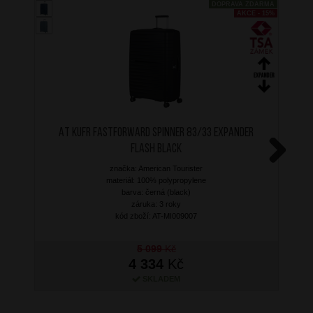
DOPRAVA ZDARMA
AKCE - 15%
AT Kufr Fastforward Spinner 83/33 Expander
Flash Black
značka: American Tourister
Next
materiál: 100% polypropylene
barva: černá (black)
záruka: 3 roky
kód zboží: AT-MI009007
5 099
Kč
4 334
Kč
SKLADEM