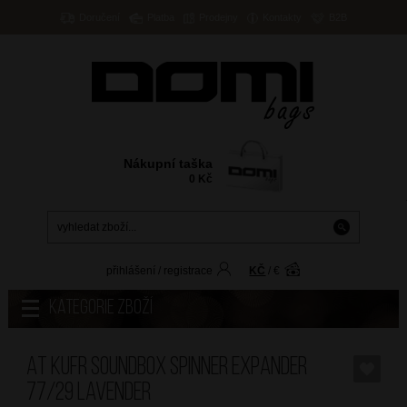
Doručení
Platba
Prodejny
Kontakty
B2B
Nákupní taška
0
Kč
přihlášení
/
registrace
KČ
/
€
Kategorie zboží
AT Kufr Soundbox Spinner Expander
77/29 Lavender