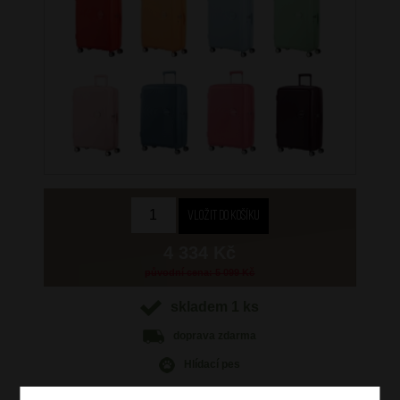
4 334 Kč
původní cena: 5 099 Kč
skladem 1 ks
doprava
zdarma
Hlídací pes