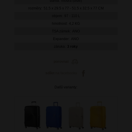
barva:
modrá (blue)
rozměry:
51.5 x 29.5 x 77 - 51.5 x 32.5 x 77 CM
objem:
97 - 110 L
hmotnost:
4,2 KG
TSA zámek:
ANO
Expander:
ANO
záruka:
3 roky
porovnat
sdílet
na facebooku
Další varianty: