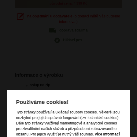
původní cena: 4 399 Kč
na objednání u dodavatele
(o dodací lhůtě Vás budeme
informovat)
doprava
zdarma
Hlídací pes
Informace o výrobku
vstup na zip
polohovatelná trolej s nastavitelnou délkou
vnitřní zipová kapsa na víku a na ní velká zipová kapsa
Používáme cookies!
(na košile)
vnitřní menší boční zipová kapsička
Tyto stránky používají a ukládají soubory cookies. Některé jsou
nezbytné pro jejich správné fungování (tzv. technické cookies).
křížový elastický pás pro udržení obsahu
Dále tyto stránky využívají marketingové a analytické cookies
4 dvojitá rotační kolečka
pro zkvalitnění našich služeb a přizpůsobení zobrazovaného
držadlo do ruky (horní a boční)
obsahu. Pro jejich využití je nutný Váš souhlas.
Více informací