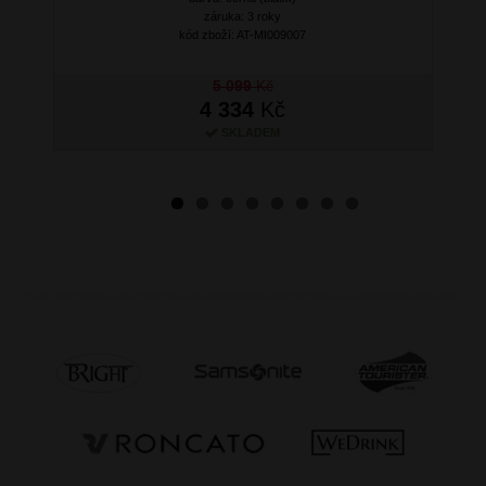
záruka: 3 roky
kód zboží: AT-MI009007
5 099
Kč
4 334
Kč
SKLADEM