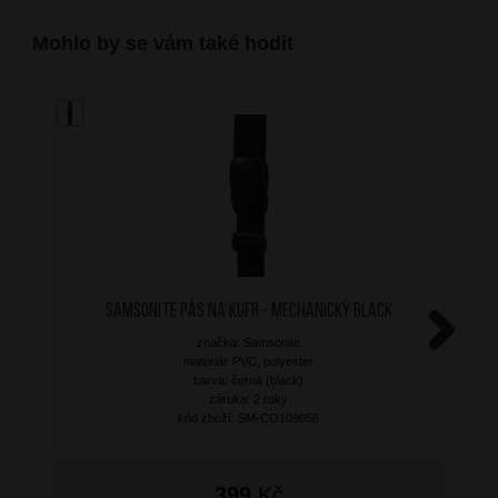
Mohlo by se vám také hodit
SAMSONITE Pás na kufr - mechanický Black
značka: Samsonite
Next
materiál: PVC, polyester
barva: černá (black)
záruka: 2 roky
kód zboží: SM-CO109056
399
Kč