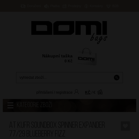
Doručení
Platba
Prodejny
Kontakty
B2B
Nákupní taška
0
Kč
přihlášení
/
registrace
KČ
/
€
Kategorie zboží
AT Kufr Soundbox Spinner Expander
77/29 Blueberry Fizz