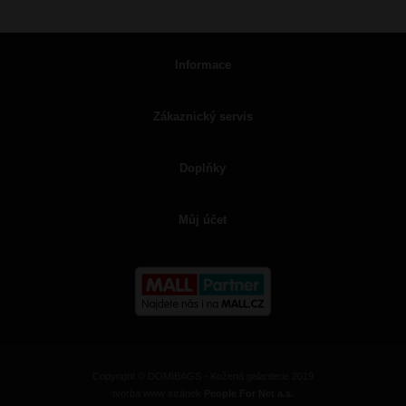
Informace
Zákaznický servis
Doplňky
Můj účet
Copyright © DOMIBAGS - Kožená galanterie 2019
tvorba www stránek
People For Net a.s.