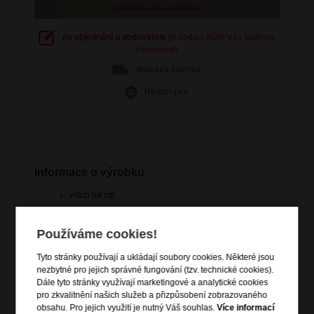
původní cena: 5 099 Kč
na objednání u dodavatele
(o dodací lhůtě Vás budeme
informovat)
doprava
zdarma
Hlídací pes
Informace o výrobku
vstup na zip
polohovatelná trolej s nastavitelnou délkou
vnitřní zipová kapsa na víku a na ní velká zipová kapsa
Používáme cookies!
(na košile)
vnitřní menší boční zipová kapsička
Tyto stránky používají a ukládají soubory cookies. Některé jsou
nezbytné pro jejich správné fungování (tzv. technické cookies).
křížový elastický pás pro udržení obsahu
Dále tyto stránky využívají marketingové a analytické cookies
4 dvojitá rotační kolečka
pro zkvalitnění našich služeb a přizpůsobení zobrazovaného
držadlo do ruky (horní a boční)
obsahu. Pro jejich využití je nutný Váš souhlas.
Více informací