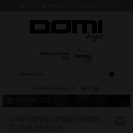
Doručení
Platba
Prodejny
Kontakty
B2B
Nákupní taška
0
Kč
přihlášení
/
registrace
KČ
/
€
Kategorie zboží
AT Kufr Soundbox Spinner Expander
77/29 Golden Yellow