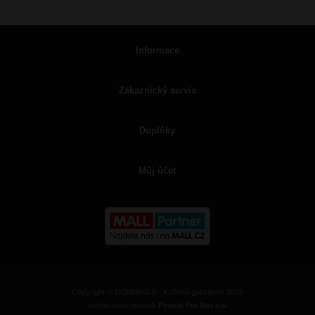
Informace
Zákaznický servis
Doplňky
Můj účet
Copyright © DOMIBAGS - Kožená galanterie 2019
tvorba www stránek
People For Net a.s.