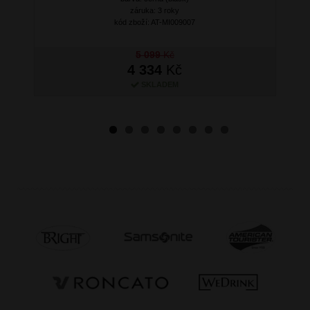
záruka: 3 roky
kód zboží: AT-MI009007
5 099
Kč
4 334
Kč
SKLADEM