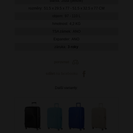
barva:
žlutá (yellow)
rozměry:
51.5 x 29.5 x 77 - 51.5 x 32.5 x 77 CM
objem:
97 - 110 L
hmotnost:
4,2 KG
TSA zámek:
ANO
Expander:
ANO
záruka:
3 roky
porovnat
sdílet
na facebooku
Další varianty: