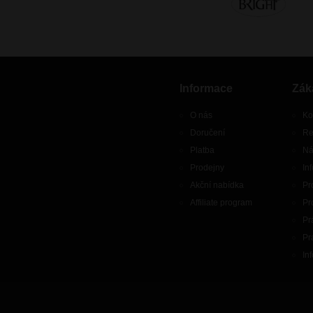
Informace
Zák
O nás
Ko
Doručení
Re
Platba
Ná
Prodejny
In
Akční nabídka
Pr
Affiliate program
Pr
Pr
Pr
In