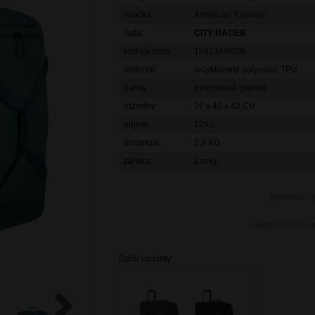
značka:
American Tourister
řada:
CITY RACER
kód výrobce:
156134/4828
materiál:
recyklovaný polyester, TPU
barva:
petrolejová (petrol)
rozměry:
77 x 40 x 42 CM
objem:
129 L
hmotnost:
2,9 KG
záruka:
2 roky
porovnat
sdílet
na facebo
Další varianty: