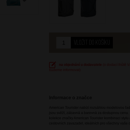
Next
na objednání u dodavatele
(o dodací lhůtě 
budeme informovat)
Informace o značce
American Tourister nabízí rozsáhlou modelovou řadu
jsou svěží, zábavná a barevná za dostupnou cenu. 
kolekce značky American Tourister kombinaci stylu a
cestovních zavazadel, ideálních pro všechny vaše d