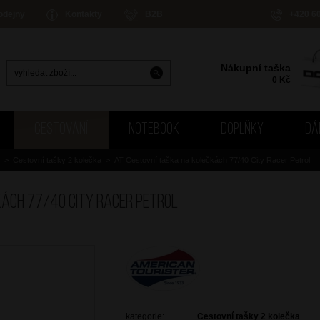
odejny
Kontakty
B2B
+420 6
Nákupní taška
0
Kč
CESTOVÁNÍ
NOTEBOOK
DOPLŇKY
DÁ
>
Cestovní tašky 2 kolečka
>
AT Cestovní taška na kolečkách 77/40 City Racer Petrol
ách 77/40 City Racer Petrol
kategorie:
Cestovní tašky 2 kolečka