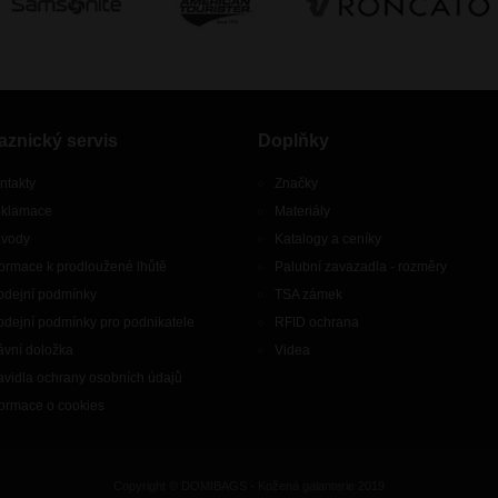
aznický servis
Doplňky
ntakty
Značky
klamace
Materiály
vody
Katalogy a ceníky
formace k prodloužené lhůtě
Palubní zavazadla - rozměry
odejní podmínky
TSA zámek
odejní podmínky pro podnikatele
RFID ochrana
ávní doložka
Videa
avidla ochrany osobních údajů
formace o cookies
Copyright © DOMIBAGS - Kožená galanterie 2019