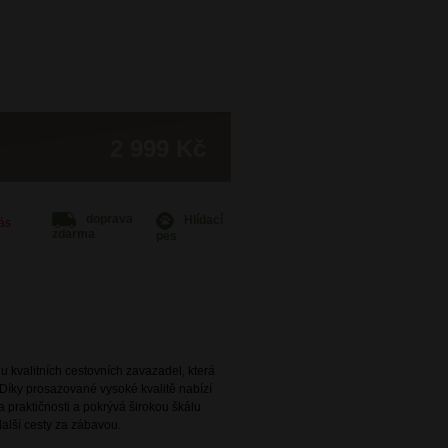
2 999 Kč
doprava
Hlídací
Vás
zdarma
pes
 kvalitních cestovních zavazadel, která
Díky prosazované vysoké kvalitě nabízí
 praktičnosti a pokrývá širokou škálu
alší cesty za zábavou.