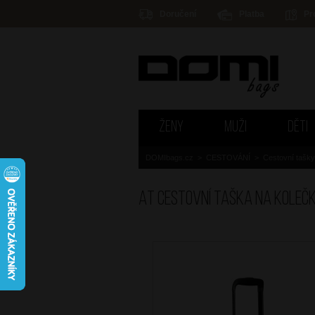
Doručení
Platba
Pr
ŽENY
MUŽI
DĚTI
DOMIbags.cz
>
CESTOVÁNÍ
>
Cestovní tašky
AT Cestovní taška na kolečk