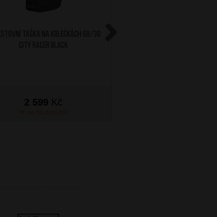
estovní taška na kolečkách 68/38
AT Cestovní taška na kol
City Racer Black
City Racer Nav
Next
2 599
Kč
2 599
Kč
NA OBJEDNÁNÍ
NA OBJEDNÁN