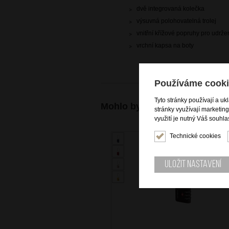
dvě integrovaná kolečka
výsuvná polohovatelná trolej
vnitřní křížové popruhy pro udrž
vrchní kapsa na boty
Používáme cooki
Tyto stránky používají a uk
Mohlo by se vám také hodit
stránky využívají marketin
využití je nutný Váš souhla
Technické cookies
Uložit nastavení