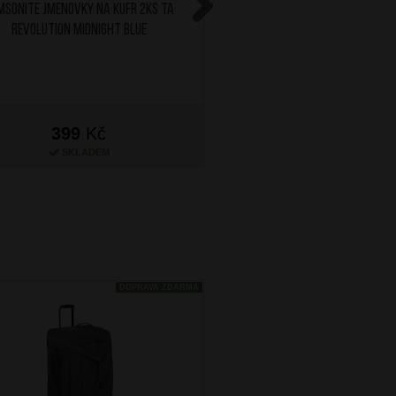
MSONITE Jmenovky na kufr 2ks TA
SAMSONITE Obal na kuf
Revolution Midnight Blue
Revolution Red
Next
399
Kč
1 299
Kč
SKLADEM
SKLADEM
DOPRAVA ZDARMA