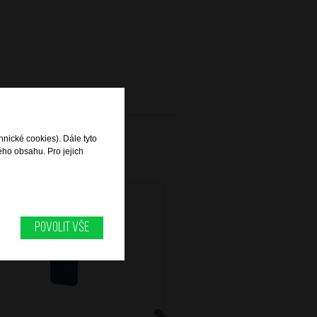
hnické cookies). Dále tyto
ého obsahu. Pro jejich
Povolit vše