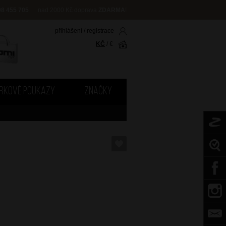
08 455 705
nad 2000 Kč doprava
ZDARMA
!
přihlášení
/
registrace
KČ
/
€
RKOVÉ POUKAZY
ZNAČKY