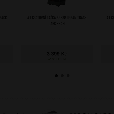
Track
AT Cestovní taška 68/38 Urban Track
AT C
Dark Khaki
3 399
Kč
SKLADEM