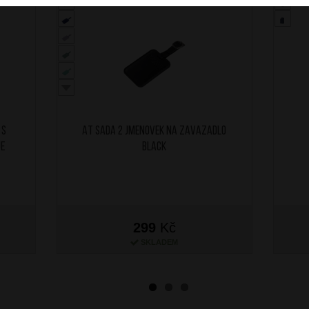
 s
AT Sada 2 jmenovek na zavazadlo
ue
Black
299
Kč
SKLADEM