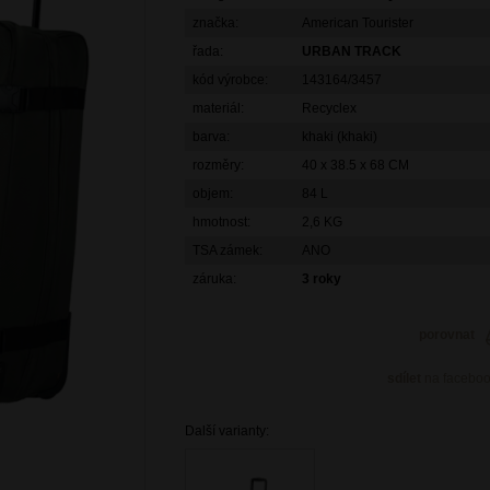
značka:
American Tourister
řada:
URBAN TRACK
kód výrobce:
143164/3457
materiál:
Recyclex
barva:
khaki (khaki)
rozměry:
40 x 38.5 x 68 CM
objem:
84 L
hmotnost:
2,6 KG
TSA zámek:
ANO
záruka:
3 roky
porovnat
sdílet
na facebo
Další varianty: