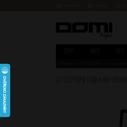
Doručení
Platba
Pr
ŽENY
MUŽI
DĚTI
DOMIbags.cz
>
CESTOVÁNÍ
>
Cestovní tašky
AT Cestovní taška 68/38 Ur