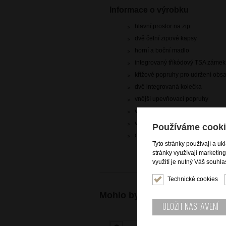
Informace o výrobku
hlavní prostor na zip
dvě čelní zipové kapsy
horní a boční madlo
integrovaný tříkódový TSA zámek
křížové popruhy pro udržení obs
dvě integrovaná kolečka
vnější upevňovací popruhy
výsuvná trolej
vnitřní vybavení
Používáme cooki
chrániče dna
Tyto stránky používají a uk
stránky využívají marketin
využití je nutný Váš souhla
Technické cookies
Mohlo by se vám také hodit
Uložit nastavení