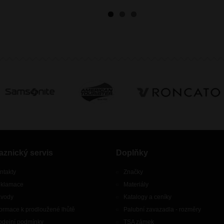
aznický servis
Doplňky
ntakty
Značky
klamace
Materiály
vody
Katalogy a ceníky
formace k prodloužené lhůtě
Palubní zavazadla - rozměry
odejní podmínky
TSA zámek