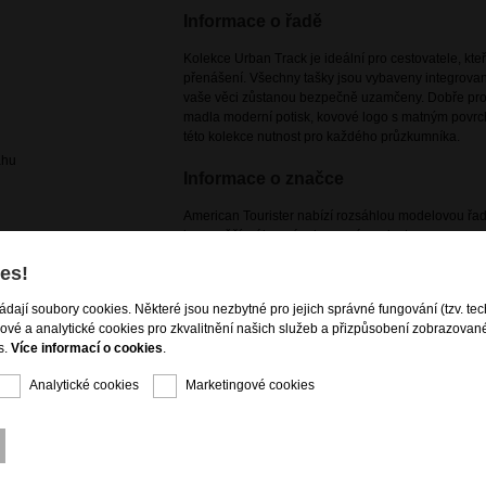
Informace o řadě
Kolekce Urban Track je ideální pro cestovatele, kt
přenášení. Všechny tašky jsou vybaveny integrovan
vaše věci zůstanou bezpečně uzamčeny. Dobře promy
madla moderní potisk, kovové logo s matným povrch
této kolekce nutnost pro každého průzkumníka.
ahu
Informace o značce
American Tourister nabízí rozsáhlou modelovou řadu
jsou svěží, zábavná a barevná za dostupnou cenu. 
kolekce značky American Tourister kombinaci stylu a
es!
cestovních zavazadel, ideálních pro všechny vaše d
ládají soubory cookies. Některé jsou nezbytné pro jejich správné fungování (tzv. tec
gové a analytické cookies pro zkvalitnění našich služeb a přizpůsobení zobrazovan
s.
Více informací o cookies
.
Analytické cookies
Marketingové cookies