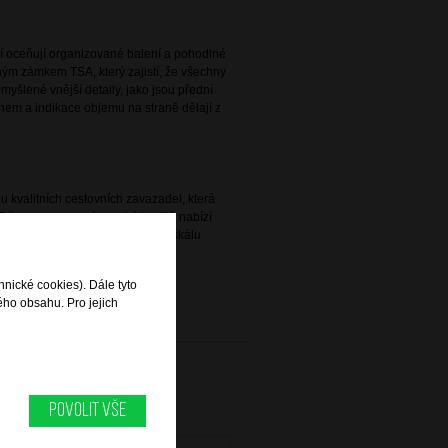
eří oceňují organizované balení a pohodlné
ým zámkem TSA, který zajistí, že všechny
šlené vnější detaily, jako jsou přední
em a indikace objemu na straně dělají z
 kvalitních cestovních zavazadel, která
Díky prosazované vysoké kvalitě nabízí
 praktičnosti a pokrývá širokou škálu
alší cesty za zábavou.
hnické cookies). Dále tyto
ého obsahu. Pro jejich
Povolit vše