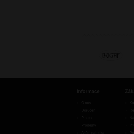
Informace
Zák
O nás
Ko
Doručení
Re
Platba
Ná
Prodejny
In
Akční nabídka
Pr