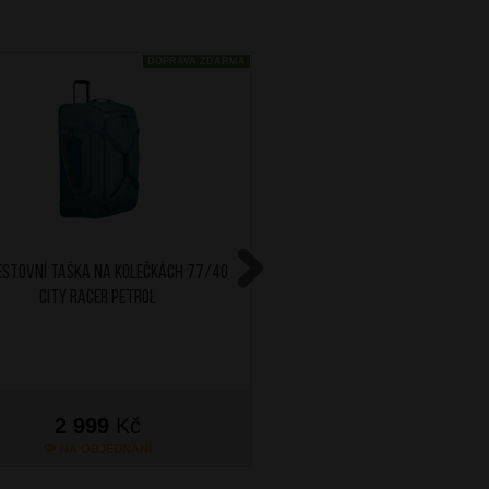
DOPRAVA ZDARMA
estovní taška na kolečkách 77/40
AT Cestovní taška 78/43 
City Racer Petrol
Asphalt Black
Next
2 999
Kč
3 899
Kč
NA OBJEDNÁNÍ
SKLADEM