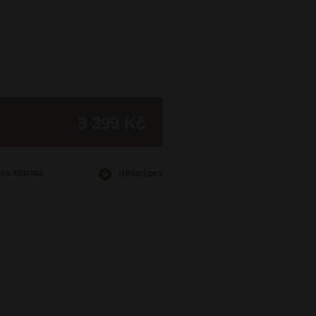
3 399 Kč
ava
zdarma
Hlídací pes