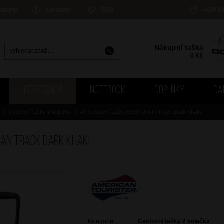
odejny
Kontakty
B2B
+420 6
Nákupní taška
0
Kč
CESTOVÁNÍ
NOTEBOOK
DOPLŇKY
DÁ
>
Cestovní tašky 2 kolečka
>
AT Cestovní taška 68/38 Urban Track Dark Khaki
ban Track Dark Khaki
kategorie:
Cestovní tašky 2 kolečka