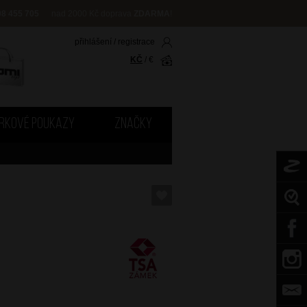
08 455 705
nad 2000 Kč doprava
ZDARMA
!
přihlášení
/
registrace
KČ
/
€
RKOVÉ POUKAZY
ZNAČKY