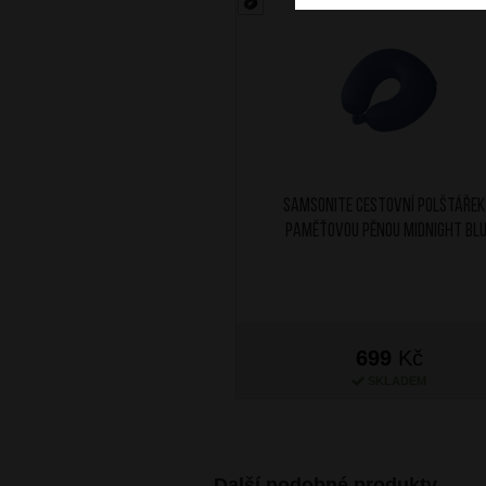
SAMSONITE Cestovní polštářek
paměťovou pěnou Midnight Bl
699
Kč
SKLADEM
Další podobné produkty