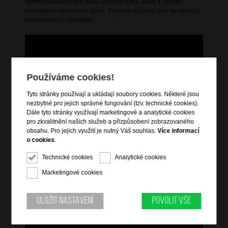
sortiment kabinových kufrů, velkých kufrů, tašek a nových
pohodlných cestovních tašek. Všechny výrobky jsou vyrobeny z
recyklovaných materiálů.
Používáme cookies!
Tyto stránky používají a ukládají soubory cookies. Některé jsou
nezbytné pro jejich správné fungování (tzv. technické cookies).
Dále tyto stránky využívají marketingové a analytické cookies
pro zkvalitnění našich služeb a přizpůsobení zobrazovaného
obsahu. Pro jejich využití je nutný Váš souhlas.
Více informací
o cookies
.
Technické cookies
Analytické cookies
Marketingové cookies
Uložit nastavení
Povolit vše