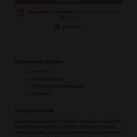
na objednání u dodavatele
(o dodací lhůtě Vás budeme
informovat)
Hlídací pes
Informace o výrobku
vstup na zip
zadní zipová kapsa
vnitřní voděodolná zipová kapsa
boční madlo
Informace o řadě
Respark nabízí praktická řešení balení a je navržen s důrazným
zaměřením na bezpečnost a odolnost. Splní tak všechny vaše
cestovní standardy. Tato současná kolekce vám nabízí kompletní