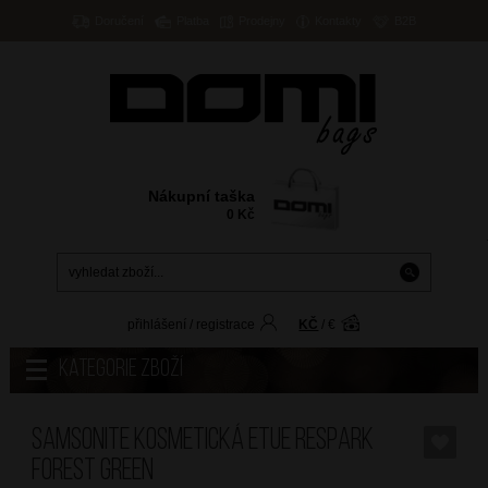
Doručení
Platba
Prodejny
Kontakty
B2B
Nákupní taška
0
Kč
přihlášení
/
registrace
KČ
/
€
Kategorie zboží
SAMSONITE Kosmetická etue Respark
Forest Green