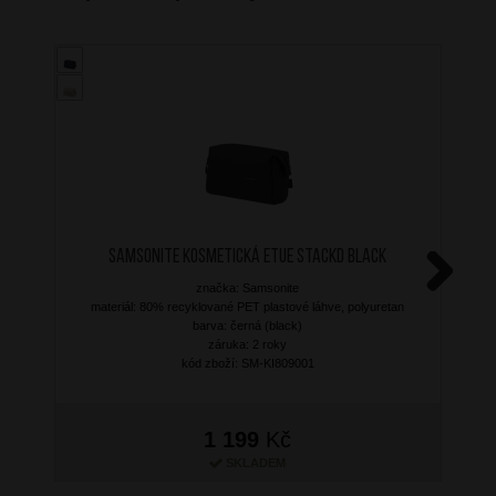
SAMSONITE Kosmetická etue StackD Black
značka: Samsonite
Next
materiál: 80% recyklované PET plastové láhve, polyuretan
barva: černá (black)
záruka: 2 roky
kód zboží: SM-KI809001
1 199
Kč
SKLADEM