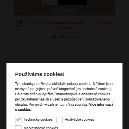
1 199 Kč
na objednání u dodavatele
(o dodací lhůtě Vás budeme
informovat)
Hlídací pes
Informace o výrobku
Používáme cookies!
vstup na zip
Tyto stránky používají a ukládají soubory cookies. Některé jsou
čelní zipová kapsa
nezbytné pro jejich správné fungování (tzv. technické cookies).
vnitřní vybavení
Dále tyto stránky využívají marketingové a analytické cookies
pro zkvalitnění našich služeb a přizpůsobení zobrazovaného
přídavný nastavitelný popruh přes rameno
obsahu. Pro jejich využití je nutný Váš souhlas.
Více informací
zadní pás pro připevnění k troleji zavazadla
o cookies
.
Technické cookies
Analytické cookies
Informace o značce
Marketingové cookies