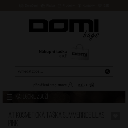
Doručení
Platba
Prodejny
Kontakty
B2B
Nákupní taška
0
Kč
přihlášení
/
registrace
KČ
/
€
Kategorie zboží
AT Kosmetická taška SummerRide Lilas
Pink