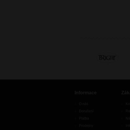
Informace
Zák
O nás
Ko
Doručení
Re
Platba
Ná
Prodejny
In