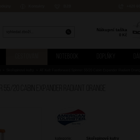
odejny
Kontakty
B2B
+420 6
Nákupní taška
0
Kč
CESTOVÁNÍ
NOTEBOOK
DOPLŇKY
DÁ
u
>
Skořepinové kufry
>
AT Kufr Fastforward Spinner 55/20 Cabin Expander Radiant Oran
r 55/20 Cabin Expander Radiant Orange
kategorie:
Skořepinové kufry