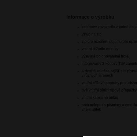
Informace o výrobku
kabinové zavazadlo vhodné na pa
vstup na zip
zip pro rozšíření objemu pro optim
vrchní držadlo do ruky
výsuvná polohovatelná trolej
integrovaný 3-kódový TSA zámek
4 dvojitá kolečka zajišťující plynu
v různých terénech
vnitřní křížové popruhy pro udrž
dvě vnitřní dělící zipové přepážk
vnitřní kapsa na airtag
arch nálepek s písmeny a emotikon
vnější štítek