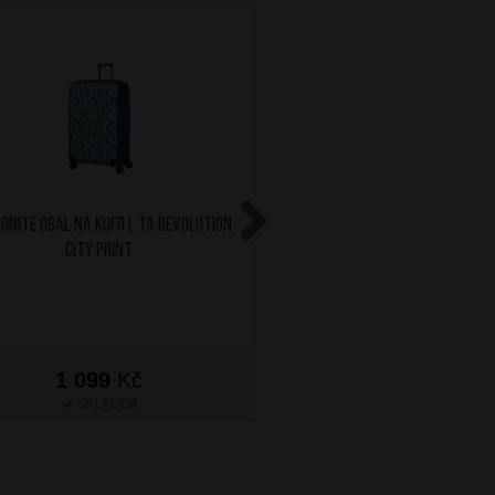
ONITE Obal na kufr L TA Revolution
AT Sada 2 jmenovek na za
City Print
Glitch
Next
1 099
Kč
299
Kč
SKLADEM
SKLADEM