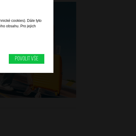
hnické cookies). Dále tyto
ého obsahu. Pro jejich
Povolit vše