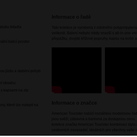
Informace o řadě
lubu letadla
Tato kolekce je vyrobena z odolného polypropylenu
velikosti. Balení nebylo nikdy snazší s all-in-one v
přepážku, dvojité křížové popruhy, kapsu na košili a
ální balicí prostor
lou jízdu a stabilní pohyb
ení obsahu
y s kapsami na zip
Informace o značce
y, které lze nalepit na
American Tourister nabízí rozsáhlou modelovou řadu
jsou svěží, zábavná a barevná za dostupnou cenu. 
kolekce značky American Tourister kombinaci stylu a
cestovních zavazadel, ideálních pro všechny vaše d