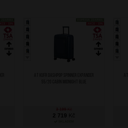
A ZDARMA
DOPRAVA ZDARMA
KCE - 15%
AKCE - 15%
der
AT Kufr Dashpop Spinner Expander
AT
55/20 Cabin Midnight Blue
3 199
Kč
2 719
Kč
SKLADEM