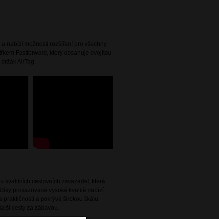
 a nabízí možnosti rozšíření pro všechny
nitřkem Fastforward, který obsahuje dvojitou
 držák AirTag.
 kvalitních cestovních zavazadel, která
Díky prosazované vysoké kvalitě nabízí
 praktičnosti a pokrývá širokou škálu
alší cesty za zábavou.