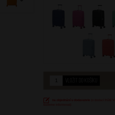
Next
na objednání u dodavatele
(o dodací lhůtě 
budeme informovat)