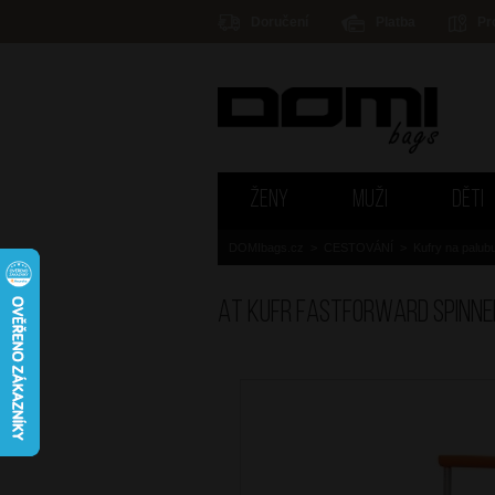
Doručení
Platba
Pr
ŽENY
MUŽI
DĚTI
DOMIbags.cz
>
CESTOVÁNÍ
>
Kufry na palub
AT Kufr Fastforward Spinne