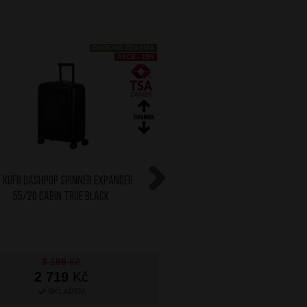
DOPRAVA ZDARMA
AKCE - 15%
 Kufr Dashpop Spinner Expander
AT Kufr Dashpop Spinne
55/20 Cabin True Black
55/20 Cabin Violet 
Next
3 199
Kč
3 199
Kč
2 719
Kč
2 719
Kč
SKLADEM
NA OBJEDNÁN