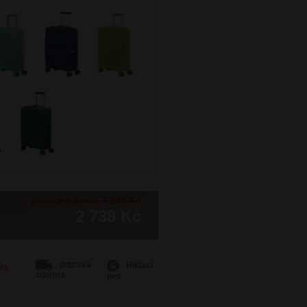
původní cena: 3 299 Kč
2 738 Kč
doprava
Hlídací
Vás
zdarma
pes