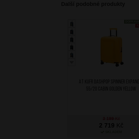
Další podobné produkty
DOPRAV
A
AT Kufr Dashpop Spinner Expan
55/20 Cabin Golden Yellow
3 199
Kč
2 719
Kč
SKLADEM