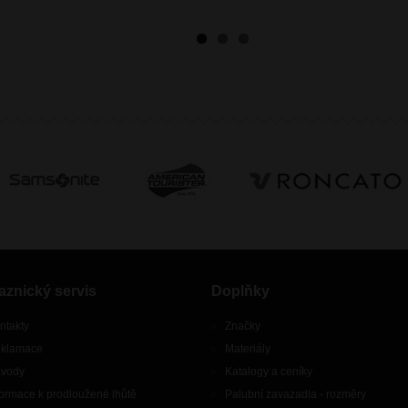
aznický servis
Doplňky
ntakty
Značky
klamace
Materiály
vody
Katalogy a ceníky
formace k prodloužené lhůtě
Palubní zavazadla - rozměry