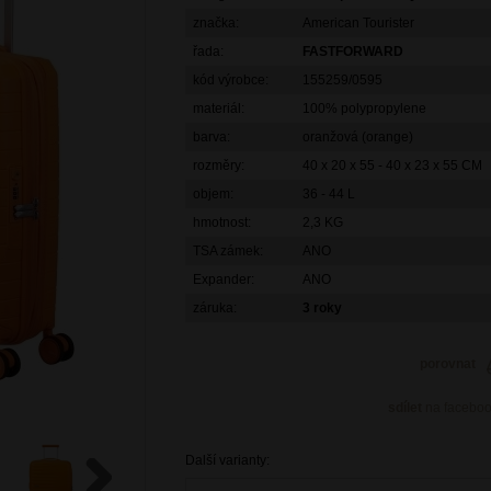
značka:
American Tourister
řada:
FASTFORWARD
kód výrobce:
155259/0595
materiál:
100% polypropylene
barva:
oranžová (orange)
rozměry:
40 x 20 x 55 - 40 x 23 x 55 CM
objem:
36 - 44 L
hmotnost:
2,3 KG
TSA zámek:
ANO
Expander:
ANO
záruka:
3 roky
porovnat
sdílet
na facebo
Další varianty: