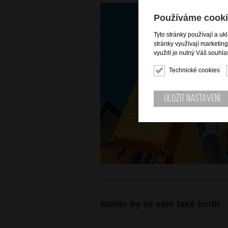
Používáme cooki
Tyto stránky používají a uk
stránky využívají marketin
využití je nutný Váš souhla
Technické cookies
Uložit nastavení
Mohlo by se vám také hodit