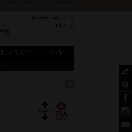
08 455 705
nad 2000 Kč doprava
ZDARMA
!
přihlášení
/
registrace
KČ
/
€
RKOVÉ POUKAZY
ZNAČKY
ge