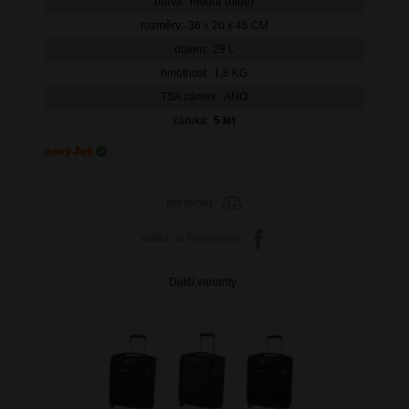
barva:
modrá (blue)
rozměry:
36 x 20 x 46 CM
objem:
29 L
hmotnost:
1,8 KG
TSA zámek:
ANO
záruka:
5 let
porovnat
sdílet
na facebooku
Další varianty: