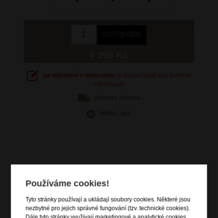
4 999 Kč
na objednání u dodavatele
(o dodací lhůtě Vás budeme
informovat)
doprava
zdarma
Hlídací pes
Informace o výrobku
Používáme cookies!
kabinové zavazadlo vhodné na palubu letadla
velikost zavazadla vhodná pro umístění pod sedadlo
Tyto stránky používají a ukládají soubory cookies. Některé jsou
nezbytné pro jejich správné fungování (tzv. technické cookies).
vstup na zip
Dále tyto stránky využívají marketingové a analytické cookies