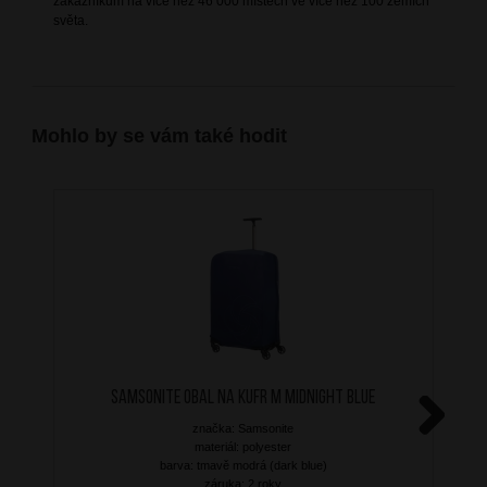
zákazníkům na více než 46 000 místech ve více než 100 zemích
světa.
Mohlo by se vám také hodit
SAMSONITE Obal na kufr M Midnight Blue
značka: Samsonite
Next
materiál: polyester
barva: tmavě modrá (dark blue)
záruka: 2 roky