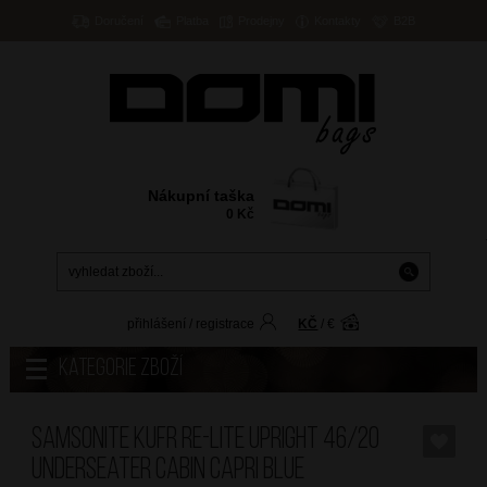
Doručení
Platba
Prodejny
Kontakty
B2B
Nákupní taška
0
Kč
přihlášení
/
registrace
KČ
/
€
Kategorie zboží
SAMSONITE Kufr Re-Lite Upright 46/20
Underseater Cabin Capri Blue