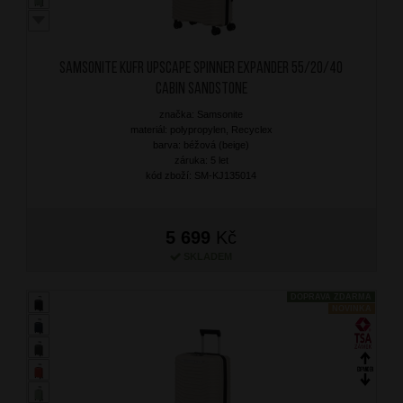
SAMSONITE Kufr Upscape Spinner Expander 55/20/40
Cabin Sandstone
značka: Samsonite
materiál: polypropylen, Recyclex
barva: béžová (beige)
záruka: 5 let
kód zboží: SM-KJ135014
5 699
Kč
SKLADEM
DOPRAVA ZDARMA
NOVINKA