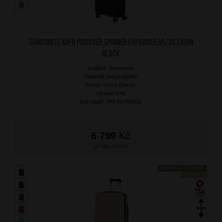
SAMSONITE Kufr Prodiver Spinner Expander 55/20 Cabin
Black
značka: Samsonite
materiál: polypropylen
barva: černá (black)
záruka: 5 let
kód zboží: SM-KU709001
6 799
Kč
SKLADEM
DOPRAVA ZDARMA
NOVINKA