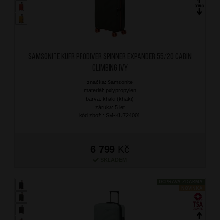
SAMSONITE Kufr Prodiver Spinner Expander 55/20 Cabin
Climbing Ivy
značka: Samsonite
materiál: polypropylen
barva: khaki (khaki)
záruka: 5 let
kód zboží: SM-KU724001
6 799
Kč
SKLADEM
DOPRAVA ZDARMA
NOVINKA