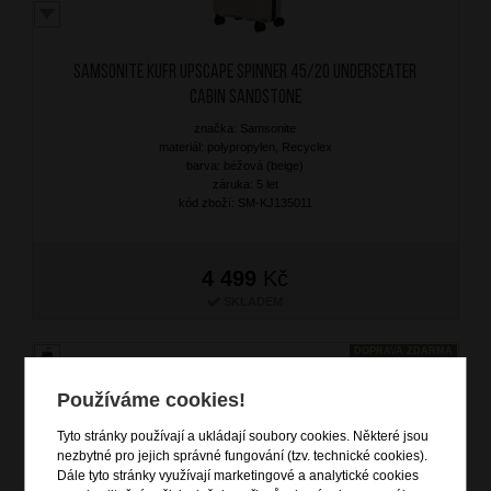
SAMSONITE Kufr Upscape Spinner 45/20 Underseater
Cabin Sandstone
značka: Samsonite
materiál: polypropylen, Recyclex
barva: béžová (beige)
záruka: 5 let
kód zboží: SM-KJ135011
4 499
Kč
SKLADEM
DOPRAVA ZDARMA
Používáme cookies!
Tyto stránky používají a ukládají soubory cookies. Některé jsou
nezbytné pro jejich správné fungování (tzv. technické cookies).
Dále tyto stránky využívají marketingové a analytické cookies