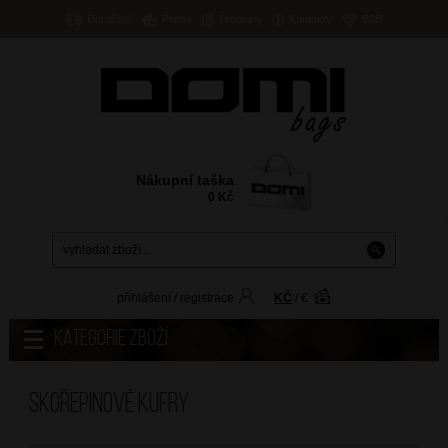
Doručení
Platba
Prodejny
Kontakty
B2B
Nákupní taška
0
Kč
přihlášení
/
registrace
KČ
/
€
Kategorie zboží
Skořepinové kufry