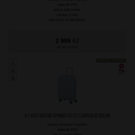
materiál: PVC
barva: bílá (white)
záruka: 2 roky
kód zboží: AT-MK305001
2 999
Kč
SKLADEM
DOPRAVA ZDARMA
AT Kufr Dreami Spinner 55/22 Cabin Blue Dream
značka: American Tourister
materiál: PVC
barva: modrá (blue)