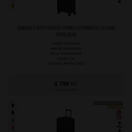
SAMSONITE Kufr Prodiver Spinner Expander 55/20 Cabin
Coffee Bean
značka: Samsonite
materiál: polypropylen
barva: hnědá (brown)
záruka: 5 let
kód zboží: SM-KU713001
6 799
Kč
SKLADEM
DOPRAVA ZDARMA
NOVINKA