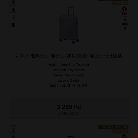
NOVINKA
AT Kufr Neovibe Spinner 55/20 Cabin Expander Fresh Lilac
značka: American Tourister
materiál: polycarbon
barva: fialová (violet)
záruka: 3 roky
kód zboží: AT-MK491001
3 299
Kč
SKLADEM
DOPRAVA ZDARMA
NOVINKA