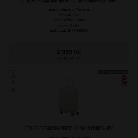
AT Kufr Dreami Spinner 55/22 Cabin Dreamysky Pink
značka: American Tourister
materiál: PVC
barva: růžová (pink)
záruka: 2 roky
kód zboží: AT-MK390001
2 999
Kč
SKLADEM
DOPRAVA ZDARMA
AT Kufr Dreami Spinner 55/22 Cabin Cloud White
značka: American Tourister