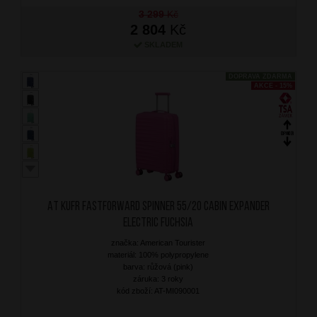
3 299
Kč
2 804
Kč
SKLADEM
DOPRAVA ZDARMA
AKCE - 15%
AT Kufr Fastforward Spinner 55/20 Cabin Expander
Electric Fuchsia
značka: American Tourister
materiál: 100% polypropylene
barva: růžová (pink)
záruka: 3 roky
kód zboží: AT-MI090001