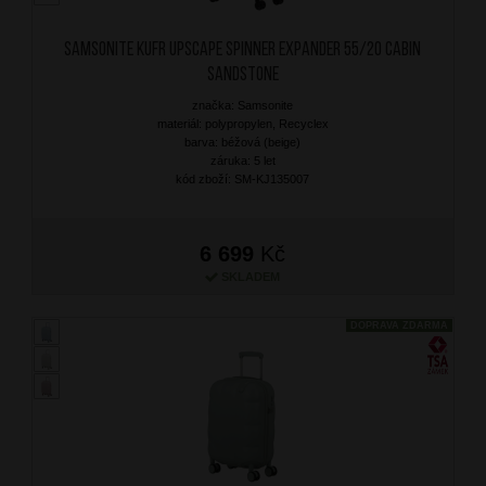
SAMSONITE Kufr Upscape Spinner Expander 55/20 Cabin
Sandstone
značka: Samsonite
materiál: polypropylen, Recyclex
barva: béžová (beige)
záruka: 5 let
kód zboží: SM-KJ135007
6 699
Kč
SKLADEM
DOPRAVA ZDARMA