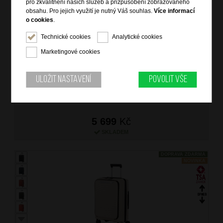
pro zkvalitnění našich služeb a přizpůsobení zobrazovaného
obsahu. Pro jejich využití je nutný Váš souhlas.
Více informací
o cookies
.
SAMSONITE Kufr Upscape Spinner Expander 55/23/35
Technické cookies
Analytické cookies
Cabin Sandstone
Marketingové cookies
značka: Samsonite
materiál: polypropylen, Recyclex
barva: béžová (beige)
Uložit nastavení
Povolit vše
záruka: 5 let
kód zboží: SM-KJ135010
5 699
Kč
SKLADEM
DOPRAVA ZDARMA
NOVINKA