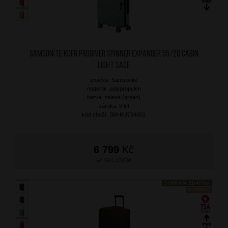
SAMSONITE Kufr Prodiver Spinner Expander 55/20 Cabin
Light Sage
značka: Samsonite
materiál: polypropylen
barva: zelená (green)
záruka: 5 let
kód zboží: SM-KU734001
6 799
Kč
SKLADEM
DOPRAVA ZDARMA
NOVINKA