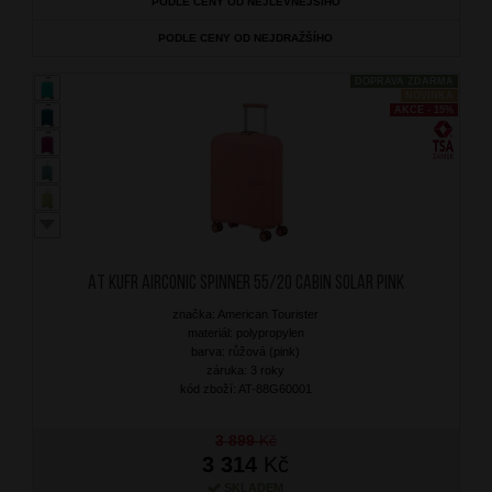
PODLE CENY OD NEJLEVNĚJŠÍHO
PODLE CENY OD NEJDRAŽŠÍHO
DOPRAVA ZDARMA
NOVINKA
AKCE - 15%
AT Kufr Airconic Spinner 55/20 Cabin Solar Pink
značka: American Tourister
materiál: polypropylen
barva: růžová (pink)
záruka: 3 roky
kód zboží: AT-88G60001
3 899
Kč
3 314
Kč
SKLADEM