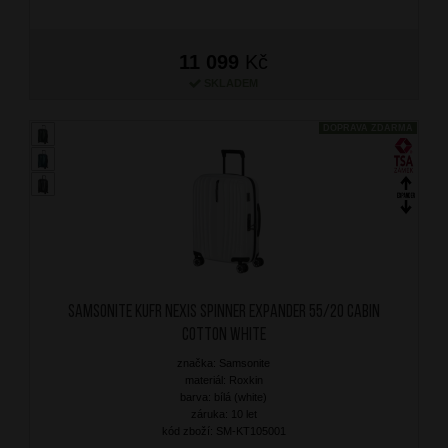
11 099
Kč
SKLADEM
DOPRAVA ZDARMA
SAMSONITE Kufr Nexis Spinner Expander 55/20 Cabin
Cotton White
značka: Samsonite
materiál: Roxkin
barva: bílá (white)
záruka: 10 let
kód zboží: SM-KT105001