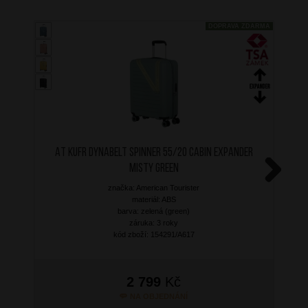
DOPRAVA ZDARMA
AT Kufr Dynabelt Spinner 55/20 Cabin Expander
Misty Green
značka: American Tourister
Next
materiál: ABS
barva: zelená (green)
záruka: 3 roky
kód zboží: 154291/A617
2 799
Kč
NA OBJEDNÁNÍ