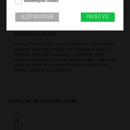
Marketingové cookies
TSA zámek
vnitřní křížové pásy pro udržení obsahu
Uložit nastavení
Povolit vše
jedna vnitřní polovina uzavíratelná na zip
Informace o značce
American Tourister nabízí rozsáhlou modelovou řadu kvalitních
cestovních zavazadel, která jsou svěží, zábavná a barevná za
dostupnou cenu. Díky prosazované vysoké kvalitě nabízí
kolekce značky American Tourister kombinaci stylu a praktičnosti
a pokrývá širokou škálu cestovních zavazadel, ideálních pro
všechny vaše další cesty za zábavou.
Mohlo by se vám také hodit