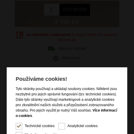
2 799 Kč
na objednání u dodavatele
(o dodací lhůtě Vás budeme
informovat)
doprava
zdarma
Hlídací pes
Používáme cookies!
Tyto stránky používají a ukládají soubory cookies. Některé jsou
Informace o výrobku
nezbytné pro jejich správné fungování (tzv. technické cookies).
Dále tyto stránky využívají marketingové a analytické cookies
kabinové zavazadlo vhodné na palubu letadla
pro zkvalitnění našich služeb a přizpůsobení zobrazovaného
vstup na zip
obsahu. Pro jejich využití je nutný Váš souhlas.
Více informací
o cookies
.
horní madlo do ruky
4 dvojitá rotační kolečka
Technické cookies
Analytické cookies
výsuvná nastavitelná trolej