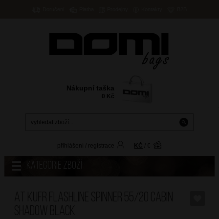
Doručení
Platba
Prodejny
Kontakty
B2B
Nákupní taška
0
Kč
přihlášení
/
registrace
KČ
/
€
Kategorie zboží
AT Kufr Flashline Spinner 55/20 Cabin
Shadow Black