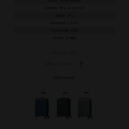
barva:
černá (black)
rozměry:
40 x 20 x 55 CM
objem:
34 L
hmotnost:
2,6 KG
TSA zámek:
ANO
záruka:
3 roky
porovnat
sdílet
na facebooku
Další varianty: