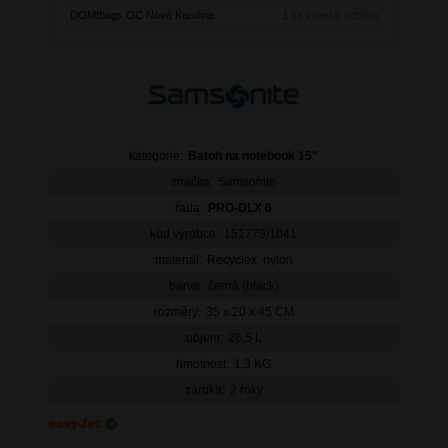
DOMIbags OC Nová Karolina
1 ks
ihned k odběru
kategorie:
Batoh na notebook 15"
značka:
Samsonite
řada:
PRO-DLX 6
kód výrobce:
151779/1041
materiál:
Recyclex, nylon
barva:
černá (black)
rozměry:
35 x 20 x 45 CM
objem:
26,5 L
hmotnost:
1,3 KG
záruka:
2 roky