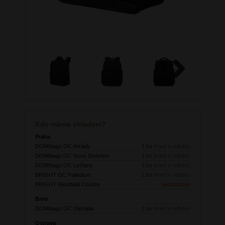
Next
Kde máme skladem?
Praha
DOMIbags OC Arkády
1 ks
ihned k odběru
DOMIbags OC Nový Smíchov
1 ks
ihned k odběru
DOMIbags OC Letňany
2 ks
ihned k odběru
BRIGHT OC Palladium
1 ks
ihned k odběru
BRIGHT Westfield Chodov
nedostupné
Brno
DOMIbags OC Olympia
1 ks
ihned k odběru
Ostrava