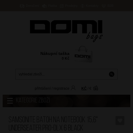
Doručení
Platba
Prodejny
Kontakty
B2B
Nákupní taška
0
Kč
přihlášení
/
registrace
KČ
/
€
Kategorie zboží
SAMSONITE Batoh na notebook 15,6"
Underseater PRO-DLX 6 Black