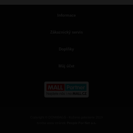
Informace
Zákaznický servis
Doplňky
Můj účet
Copyright © DOMIBAGS - Kožená galanterie 2019
tvorba www stránek
People For Net a.s.