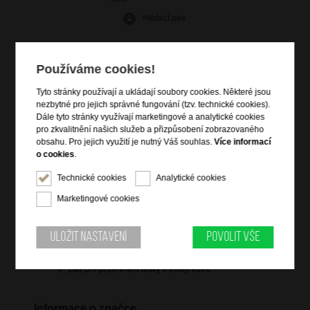
Hlídací pes
Používáme cookies!
Tyto stránky používají a ukládají soubory cookies. Některé jsou
Informace o výrobku
nezbytné pro jejich správné fungování (tzv. technické cookies).
Dále tyto stránky využívají marketingové a analytické cookies
vstup na zip
pro zkvalitnění našich služeb a přizpůsobení zobrazovaného
dvě čelní zipové kapsy
obsahu. Pro jejich využití je nutný Váš souhlas.
Více informací
zadní zipová kapsa na notebook 15,6"
o cookies
.
vnitřní kapsa na tablet 10,5"
Technické cookies
Analytické cookies
vnitřní vybavení
Marketingové cookies
vrchní držadlo do ruky
dva nastavitelné ergonomické popruhy přes ramena
Uložit nastavení
Povolit vše
zipová kapsa na popruhu batohu
boční kapsa na lahev
pás pro připevnění tašky k troleji kufru
Informace o značce