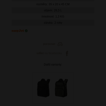
rozměry:
35 x 20 x 45 CM
objem:
26,5 L
hmotnost:
1,3 KG
záruka:
2 roky
porovnat
sdílet
na facebooku
Další varianty: