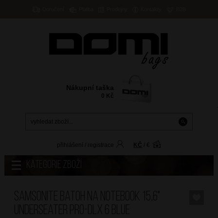
Doručení
Platba
Prodejny
Kontakty
B2B
Nákupní taška
0
Kč
přihlášení
/
registrace
KČ
/
€
Kategorie zboží
SAMSONITE Batoh na notebook 15,6"
Underseater PRO-DLX 6 Blue