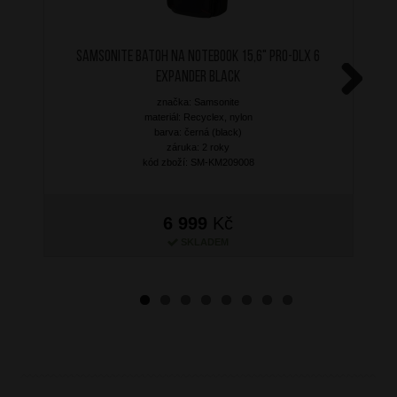
SAMSONITE Batoh na notebook 15,6" PRO-DLX 6
Expander Black
značka: Samsonite
Next
materiál: Recyclex, nylon
barva: černá (black)
záruka: 2 roky
kód zboží: SM-KM209008
6 999
Kč
SKLADEM