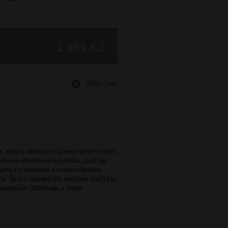
1 399 Kč
Hlídací pes
., která ji založila za účelem splnění všech
avidelně obměňovaná nabídka zajišťuje
ený s praktičností a vysokou kvalitou
e. Široká nabídka této oblíbené značky je
rodejnách DOMIbags a Bright.