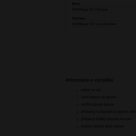
Brno
DOMIbags OC Olympia
Ostrava
DOMIbags OC Nová Karolina
Informace o výrobku
vstup na zip
čelní kapsa na sponu
vnitřní zipová kapsa
přídavný nastavitelný popruh př
přídavný krátký popruh na ruku
kvalitní italská kůže dolaro