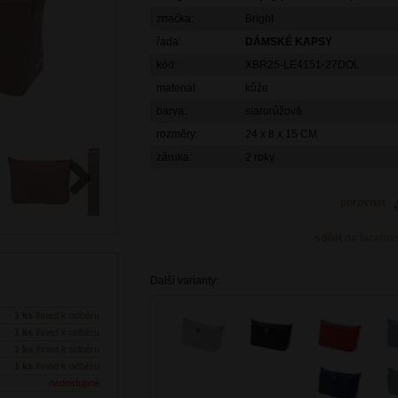
značka:
Bright
řada:
DÁMSKÉ KAPSY
kód:
XBR25-LE4151-27DOL
materiál:
kůže
barva:
starorůžová
rozměry:
24 x 8 x 15 CM
záruka:
2 roky
porovnat
Next
sdílet
na facebo
Další varianty:
1 ks
ihned k odběru
1 ks
ihned k odběru
1 ks
ihned k odběru
1 ks
ihned k odběru
nedostupné