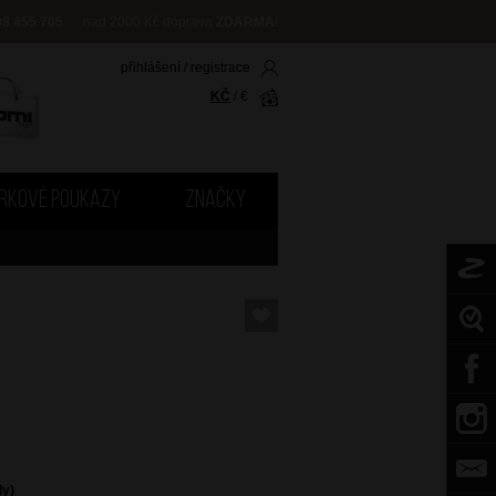
08 455 705
nad 2000 Kč doprava
ZDARMA
!
přihlášení
/
registrace
KČ
/
€
RKOVÉ POUKAZY
ZNAČKY
dy)