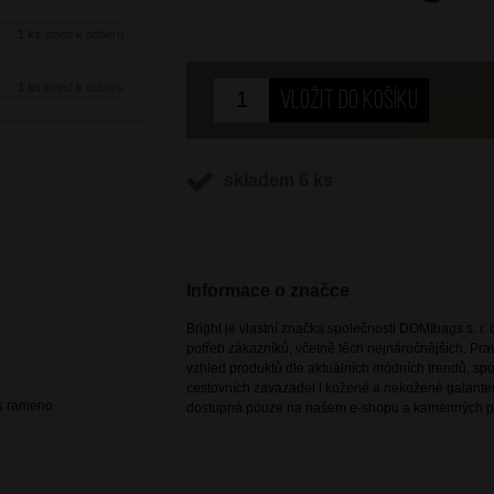
1 ks
ihned k odběru
1 ks
ihned k odběru
skladem 6 ks
Informace o značce
Bright je vlastní značka společnosti DOMIbags s. r. o
potřeb zákazníků, včetně těch nejnáročnějších. Pr
vzhled produktů dle aktuálních módních trendů, spoj
cestovních zavazadel i kožené a nekožené galanteri
es rameno
dostupná pouze na našem e-shopu a kamenných p