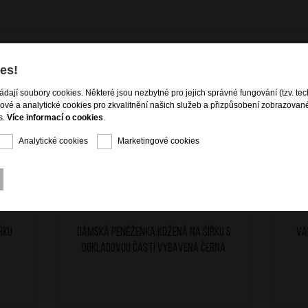
es!
ládají soubory cookies. Některé jsou nezbytné pro jejich správné fungování (tzv. tec
gové a analytické cookies pro zkvalitnění našich služeb a přizpůsobení zobrazovan
s.
Více informací o cookies
.
Analytické cookies
Marketingové cookies
řku
Dámská peněženka kožená na šířku s
Va
dokladovou částí vybavená černá