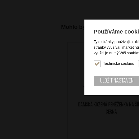
Mohlo by se vám také hodit
Používáme cooki
Tyto stránky používají a uk
stránky využívají marketin
využití je nutný Váš souhla
Technické cookies
Uložit nastavení
Dámská kožená peněženka na ší
Černá