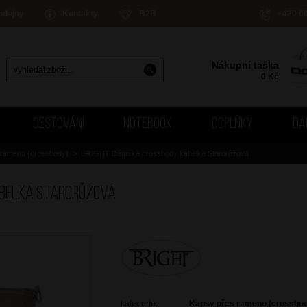
odejny
Kontakty
B2B
+420 6
Nákupní taška
0
Kč
CESTOVÁNÍ
NOTEBOOK
DOPLŇKY
DÁ
 rameno (crossbody)
>
BRIGHT Dámská crossbody kabelka Starorůžová
abelka Starorůžová
kategorie:
Kapsy přes rameno (crossbo