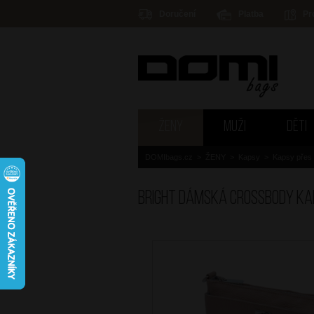
Doručení
Platba
Pr
ŽENY
MUŽI
DĚTI
DOMIbags.cz
>
ŽENY
>
Kapsy
>
Kapsy přes
BRIGHT Dámská crossbody k