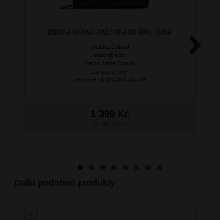
Dámská kožená peněženka na šířku Černá
značka: Ostatní
materiál: kůže
Next
barva: černá (black)
záruka: 2 roky
kód zboží: SB00-V911-09KUZ
1 399
Kč
SKLADEM
Další podobné produkty