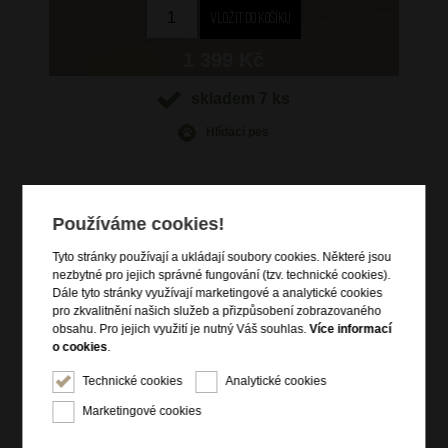
1 399 Kč
skladem 7 ks
Hlídací pes
Používáme cookies!
Informace o výrobku
Tyto stránky používají a ukládají soubory cookies. Některé jsou
nezbytné pro jejich správné fungování (tzv. technické cookies).
vstup na zip
Dále tyto stránky využívají marketingové a analytické cookies
čelní kapsa na sponu
pro zkvalitnění našich služeb a přizpůsobení zobrazovaného
vnitřní zipová kapsa
obsahu. Pro jejich využití je nutný Váš souhlas.
Více informací
o cookies
.
přídavný nastavitelný popruh přes rameno
přídavný krátký popruh na ruku
Technické cookies
Analytické cookies
kvalitní italská kůže dolaro
Marketingové cookies