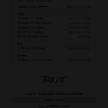
Kde máme skladem?
Centrální sklad (ESHOP)
1 ks
ihned k odeslání
Praha
DOMIbags OC Arkády
1 ks
ihned k odběru
DOMIbags OC Nový Smíchov
1 ks
ihned k odběru
DOMIbags OC Letňany
1 ks
ihned k odběru
BRIGHT OC Palladium
1 ks
ihned k odběru
BRIGHT Westfield Chodov
nedostupné
Brno
DOMIbags OC Olympia
1 ks
ihned k odběru
Ostrava
DOMIbags OC Nová Karolina
1 ks
ihned k odběru
kategorie:
Kapsy přes rameno (crossbody)
značka:
Bright
řada:
DÁMSKÉ KAPSY