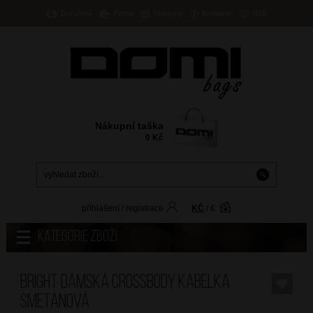
Doručení
Platba
Prodejny
Kontakty
B2B
Nákupní taška
0
Kč
přihlášení
/
registrace
KČ
/
€
Kategorie zboží
BRIGHT Dámská crossbody kabelka
Smetanová