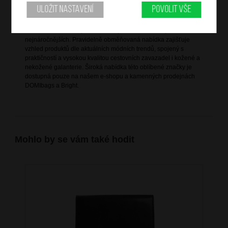
Informace o značce
Uložit nastavení
Povolit vše
Bright je vlastní značka společnosti DOMIbags s. r. o., která ji
založila za účelem splnění všech potřeb zákazníků, včetně těch
nejnáročnějších. Pravidelně obměňovaná nabídka zajišťuje
vzhled produktů dle aktuálních módních trendů, spojený s
praktičností a vysokou kvalitou cestovních zavazadel i kožené a
nekožené galanterie. Široká nabídka této oblíbené značky je
dostupná pouze na našem e-shopu a kamenných prodejnách
DOMIbags a Bright.
Mohlo by se vám také hodit