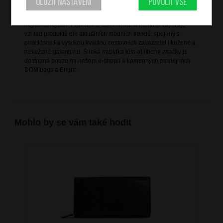
Uložit nastavení
Povolit vše
Bright je vlastní značka společnosti DOMIbags s. r. o., která ji
založila za účelem splnění všech potřeb zákazníků, včetně těch
nejnáročnějších. Pravidelně obměňovaná nabídka zajišťuje
vzhled produktů dle aktuálních módních trendů, spojený s
praktičností a vysokou kvalitou cestovních zavazadel i kožené a
nekožené galanterie. Široká nabídka této oblíbené značky je
dostupná pouze na našem e-shopu a kamenných prodejnách
DOMIbags a Bright.
Mohlo by se vám také hodit