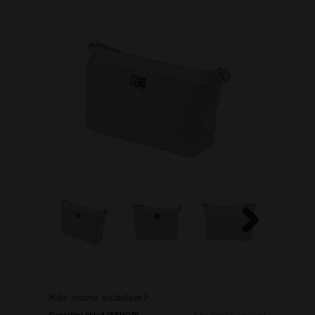
Next
Kde máme skladem?
Centrální sklad (ESHOP)
1 ks
ihned k odeslání