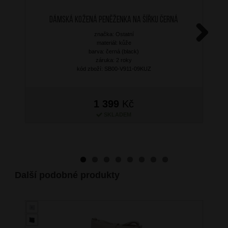
Dámská kožená peněženka na šířku Černá
značka: Ostatní
materiál: kůže
Next
barva: černá (black)
záruka: 2 roky
kód zboží: SB00-V911-09KUZ
1 399
Kč
SKLADEM
Další podobné produkty