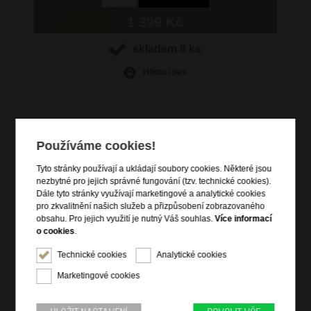
1 399 Kč
skladem 8 ks
Hlídací pes
Používáme cookies!
Informace o výrobku
Tyto stránky používají a ukládají soubory cookies. Některé jsou
vstup na zip
nezbytné pro jejich správné fungování (tzv. technické cookies).
čelní kapsa na sponu
Dále tyto stránky využívají marketingové a analytické cookies
pro zkvalitnění našich služeb a přizpůsobení zobrazovaného
vnitřní zipová kapsa
obsahu. Pro jejich využití je nutný Váš souhlas.
Více informací
přídavný nastavitelný popruh přes rameno
o cookies
.
přídavný krátký popruh na ruku
Technické cookies
Analytické cookies
kvalitní italská kůže dolaro
Marketingové cookies
Informace o značce