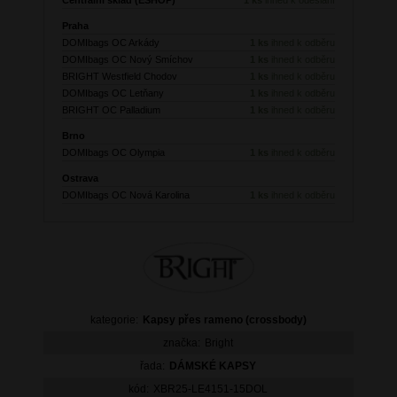
Praha
DOMIbags OC Arkády
1 ks
ihned k odběru
DOMIbags OC Nový Smíchov
1 ks
ihned k odběru
BRIGHT Westfield Chodov
1 ks
ihned k odběru
DOMIbags OC Letňany
1 ks
ihned k odběru
BRIGHT OC Palladium
1 ks
ihned k odběru
Brno
DOMIbags OC Olympia
1 ks
ihned k odběru
Ostrava
DOMIbags OC Nová Karolina
1 ks
ihned k odběru
kategorie:
Kapsy přes rameno (crossbody)
značka:
Bright
řada:
DÁMSKÉ KAPSY
kód:
XBR25-LE4151-15DOL