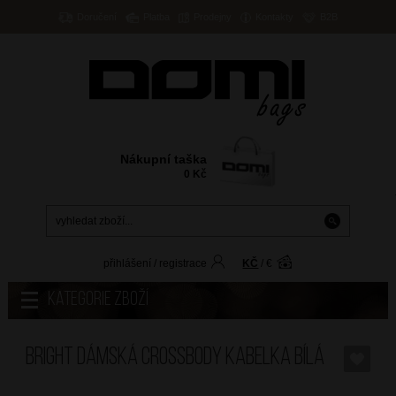
Doručení
Platba
Prodejny
Kontakty
B2B
Nákupní taška
0
Kč
přihlášení
/
registrace
KČ
/
€
Kategorie zboží
BRIGHT Dámská crossbody kabelka Bílá