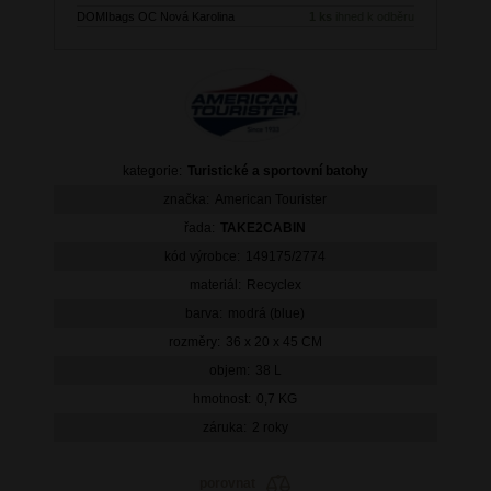
DOMIbags OC Nová Karolina
1 ks
ihned k odběru
kategorie:
Turistické a sportovní batohy
značka:
American Tourister
řada:
TAKE2CABIN
kód výrobce:
149175/2774
materiál:
Recyclex
barva:
modrá (blue)
rozměry:
36 x 20 x 45 CM
objem:
38 L
hmotnost:
0,7 KG
záruka:
2 roky
porovnat