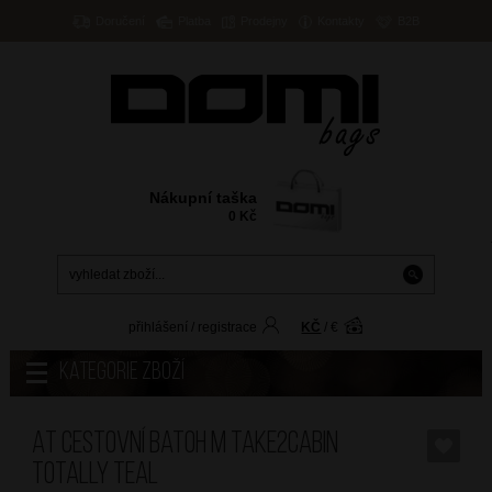
Doručení
Platba
Prodejny
Kontakty
B2B
Nákupní taška
0
Kč
přihlášení
/
registrace
KČ
/
€
Kategorie zboží
AT Cestovní batoh M Take2Cabin
Totally Teal