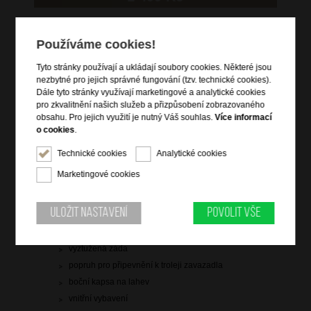
skladem 5 ks
Používáme cookies!
Hlídací pes
Tyto stránky používají a ukládají soubory cookies. Některé jsou
nezbytné pro jejich správné fungování (tzv. technické cookies).
Dále tyto stránky využívají marketingové a analytické cookies
pro zkvalitnění našich služeb a přizpůsobení zobrazovaného
obsahu. Pro jejich využití je nutný Váš souhlas.
Více informací
Informace o výrobku
o cookies
.
zavazadlo vhodné na palubu letadla
Technické cookies
Analytické cookies
vstup na zip
Marketingové cookies
vrchní a boční držadlo do ruky
čelní zipová kapsa na notebook a tablet
Uložit nastavení
Povolit vše
hlavní prostor s křížovými popruhy pro udržení obsahu
dva nastavitelné popruhy přes ramena
vyztužená záda
popruh pro připevnění k troleji zavazadla
boční kapsa na lahev
vnitřní vybavení