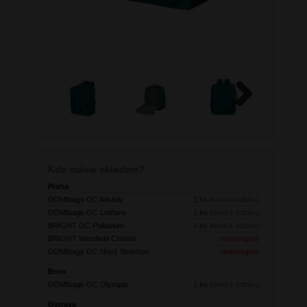
Next
Kde máme skladem?
Praha
DOMIbags OC Arkády
1 ks
ihned k odběru
DOMIbags OC Letňany
1 ks
ihned k odběru
BRIGHT OC Palladium
1 ks
ihned k odběru
BRIGHT Westfield Chodov
nedostupné
DOMIbags OC Nový Smíchov
nedostupné
Brno
DOMIbags OC Olympia
1 ks
ihned k odběru
Ostrava