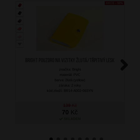
AKCE - 50%
BRIGHT Pouzdro na vizitky Žlutá/Třpitivý lesk
značka: Bright
Next
materiál: PVC
barva: žlutá (yellow)
záruka: 2 roky
kód zboží: BR14-A002-06SYN
139
Kč
70
Kč
SKLADEM