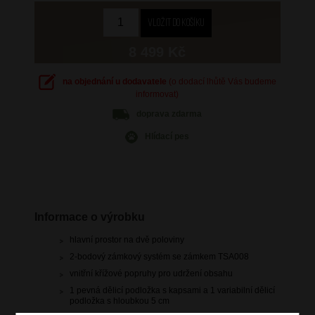
8 499 Kč
na objednání u dodavatele
(o dodací lhůtě Vás budeme
informovat)
doprava
zdarma
Hlídací pes
Informace o výrobku
hlavní prostor na dvě poloviny
2-bodový zámkový systém se zámkem TSA008
vnitřní křížové popruhy pro udržení obsahu
1 pevná dělicí podložka s kapsami a 1 variabilní dělicí
podložka s hloubkou 5 cm