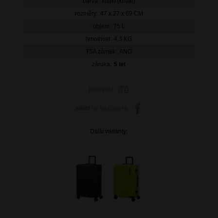
barva:
khaki (khaki)
rozměry:
47 x 27 x 69 CM
objem:
75 L
hmotnost:
4,3 KG
TSA zámek:
ANO
záruka:
5 let
porovnat
sdílet
na facebooku
Další varianty: