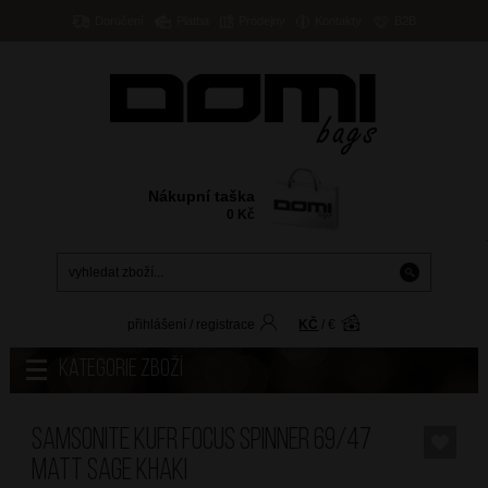
Doručení
Platba
Prodejny
Kontakty
B2B
Nákupní taška
0
Kč
přihlášení
/
registrace
KČ
/
€
Kategorie zboží
SAMSONITE Kufr Focus Spinner 69/47
Matt Sage Khaki