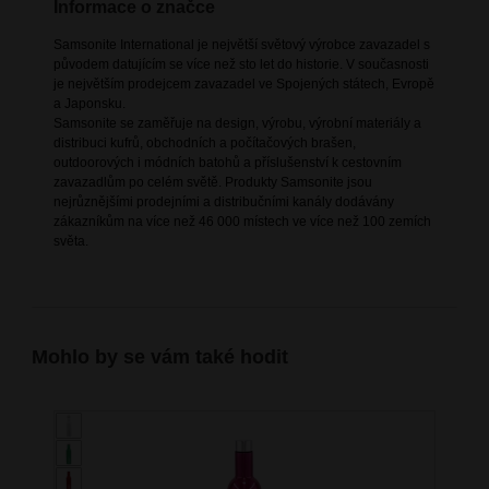
Informace o značce
Samsonite International je největší světový výrobce zavazadel s
původem datujícím se více než sto let do historie. V současnosti
je největším prodejcem zavazadel ve Spojených státech, Evropě
a Japonsku.
Samsonite se zaměřuje na design, výrobu, výrobní materiály a
distribuci kufrů, obchodních a počítačových brašen,
outdoorových i módních batohů a příslušenství k cestovním
zavazadlům po celém světě. Produkty Samsonite jsou
nejrůznějšími prodejními a distribučními kanály dodávány
zákazníkům na více než 46 000 místech ve více než 100 zemích
světa.
Mohlo by se vám také hodit