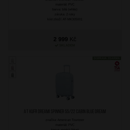
materiál: PVC
barva: bílá (white)
záruka: 2 roky
kód zboží: AT-MK305001
2 999
Kč
SKLADEM
DOPRAVA ZDARMA
AT Kufr Dreami Spinner 55/22 Cabin Blue Dream
značka: American Tourister
materiál: PVC
barva: modrá (blue)