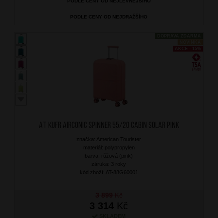
PODLE CENY OD NEJLEVNĚJŠÍHO
PODLE CENY OD NEJDRAŽŠÍHO
DOPRAVA ZDARMA
NOVINKA
AKCE - 15%
AT Kufr Airconic Spinner 55/20 Cabin Solar Pink
značka: American Tourister
materiál: polypropylen
barva: růžová (pink)
záruka: 3 roky
kód zboží: AT-88G60001
3 899
Kč
3 314
Kč
SKLADEM