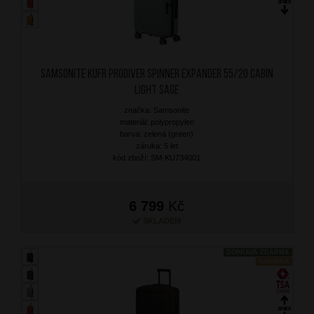
SAMSONITE Kufr Prodiver Spinner Expander 55/20 Cabin
Light Sage
značka: Samsonite
materiál: polypropylen
barva: zelená (green)
záruka: 5 let
kód zboží: SM-KU734001
6 799
Kč
SKLADEM
DOPRAVA ZDARMA
NOVINKA