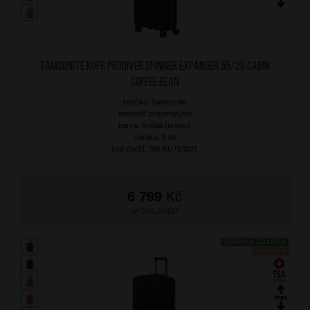
SAMSONITE Kufr Prodiver Spinner Expander 55/20 Cabin
Coffee Bean
značka: Samsonite
materiál: polypropylen
barva: hnědá (brown)
záruka: 5 let
kód zboží: SM-KU713001
6 799
Kč
SKLADEM
DOPRAVA ZDARMA
NOVINKA