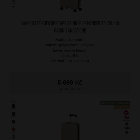
SAMSONITE Kufr Upscape Spinner Expander 55/20/40
Cabin Sandstone
značka: Samsonite
materiál: polypropylen, Recyclex
barva: béžová (beige)
záruka: 5 let
kód zboží: SM-KJ135014
5 699
Kč
SKLADEM
DOPRAVA ZDARMA
NOVINKA