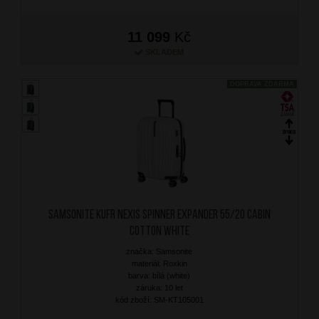
11 099
Kč
SKLADEM
DOPRAVA ZDARMA
SAMSONITE Kufr Nexis Spinner Expander 55/20 Cabin
Cotton White
značka: Samsonite
materiál: Roxkin
barva: bílá (white)
záruka: 10 let
kód zboží: SM-KT105001