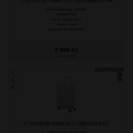
AT Kufr Dreami Spinner 55/22 Cabin Dreamysky Pink
značka: American Tourister
materiál: PVC
barva: růžová (pink)
záruka: 2 roky
kód zboží: AT-MK390001
2 999
Kč
SKLADEM
DOPRAVA ZDARMA
AT Kufr Dreami Spinner 55/22 Cabin Cloud White
značka: American Tourister