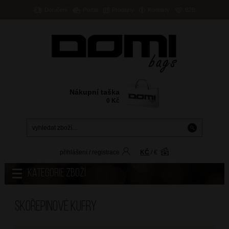
Doručení
Platba
Prodejny
Kontakty
B2B
Nákupní taška
0
Kč
přihlášení
/
registrace
KČ
/
€
Kategorie zboží
Skořepinové kufry