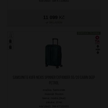
kód zboží: SM-KT109001
11 099
Kč
SKLADEM
DOPRAVA ZDARMA
SAMSONITE Kufr Nexis Spinner Expander 55/20 Cabin Deep
Petrol
značka: Samsonite
materiál: Roxkin
barva: modrá (blue)
záruka: 10 let
kód zboží: SM-KT101001