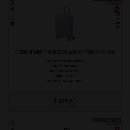
NOVINKA
AT Kufr Neovibe Spinner 55/20 Cabin Expander Fresh Lilac
značka: American Tourister
materiál: polycarbon
barva: fialová (violet)
záruka: 3 roky
kód zboží: AT-MK491001
3 299
Kč
SKLADEM
DOPRAVA ZDARMA
NOVINKA