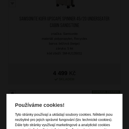
SAMSONITE Kufr Upscape Spinner 45/20 Underseater
Cabin Sandstone
značka: Samsonite
materiál: polypropylen, Recyclex
barva: béžová (beige)
záruka: 5 let
kód zboží: SM-KJ135011
4 499
Kč
SKLADEM
DOPRAVA ZDARMA
Používáme cookies!
Tyto stránky používají a ukládají soubory cookies. Některé jsou
nezbytné pro jejich správné fungování (tzv. technické cookies).
Dále tyto stránky využívají marketingové a analytické cookies