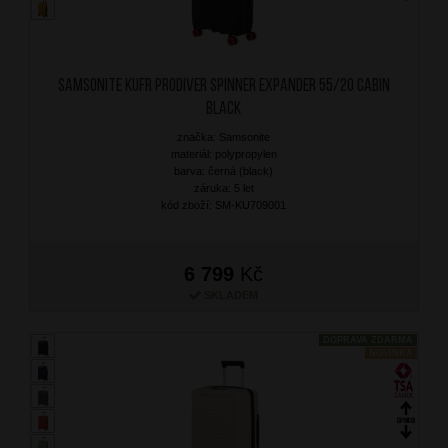
SAMSONITE Kufr Prodiver Spinner Expander 55/20 Cabin
Black
značka: Samsonite
materiál: polypropylen
barva: černá (black)
záruka: 5 let
kód zboží: SM-KU709001
6 799
Kč
SKLADEM
DOPRAVA ZDARMA
NOVINKA