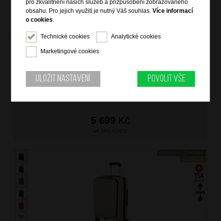
pro zkvalitnění našich služeb a přizpůsobení zobrazovaného
obsahu. Pro jejich využití je nutný Váš souhlas.
Více informací
o cookies
.
SAMSONITE Kufr Upscape Spinner Expander 55/23/35
Technické cookies
Analytické cookies
Cabin Sandstone
Marketingové cookies
značka: Samsonite
materiál: polypropylen, Recyclex
barva: béžová (beige)
Uložit nastavení
Povolit vše
záruka: 5 let
kód zboží: SM-KJ135010
5 699
Kč
SKLADEM
DOPRAVA ZDARMA
NOVINKA