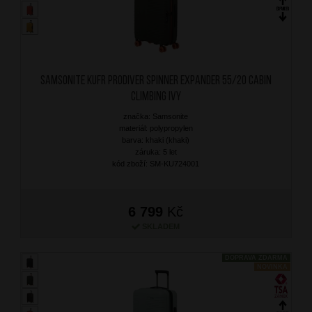
SAMSONITE Kufr Prodiver Spinner Expander 55/20 Cabin
Climbing Ivy
značka: Samsonite
materiál: polypropylen
barva: khaki (khaki)
záruka: 5 let
kód zboží: SM-KU724001
6 799
Kč
SKLADEM
DOPRAVA ZDARMA
NOVINKA