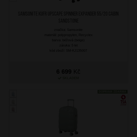
SAMSONITE Kufr Upscape Spinner Expander 55/20 Cabin
Sandstone
značka: Samsonite
materiál: polypropylen, Recyclex
barva: béžová (beige)
záruka: 5 let
kód zboží: SM-KJ135007
6 699
Kč
SKLADEM
DOPRAVA ZDARMA