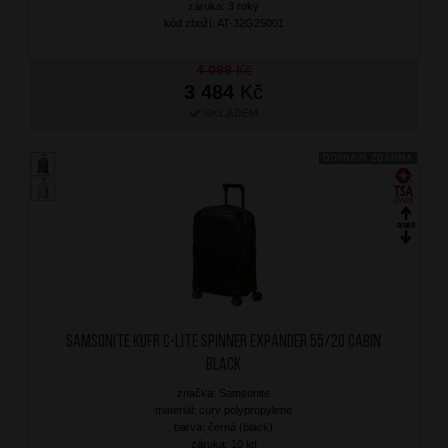
záruka: 3 roky
kód zboží: AT-32G25001
4 099
Kč
3 484
Kč
SKLADEM
DOPRAVA ZDARMA
SAMSONITE Kufr C-Lite Spinner Expander 55/20 Cabin
Black
značka: Samsonite
materiál: curv polypropylene
barva: černá (black)
záruka: 10 let