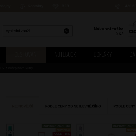
odejny
Kontakty
B2B
+420 6
Nákupní taška
0
Kč
CESTOVÁNÍ
NOTEBOOK
DOPLŇKY
DÁ
u
>
Skořepinové kufry
NEJNOVĚJŠÍ
PODLE CENY OD NEJLEVNĚJŠÍHO
PODLE CENY
DOPRAVA ZDARMA
DOPRAVA ZDA
NOVINKA
NOVI
AKCE - 15%