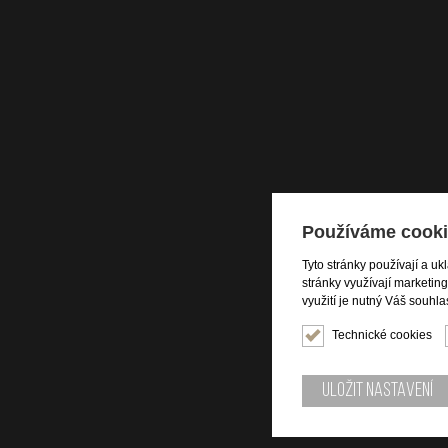
Používáme cooki
Tyto stránky používají a uk
stránky využívají marketin
využití je nutný Váš souhla
Technické cookies
Uložit nastavení