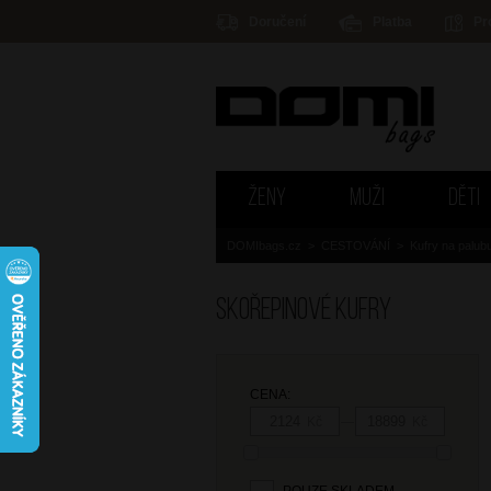
Doručení
Platba
Pr
ŽENY
MUŽI
DĚTI
DOMIbags.cz
>
CESTOVÁNÍ
>
Kufry na palub
Skořepinové kufry
CENA:
—
Kč
Kč