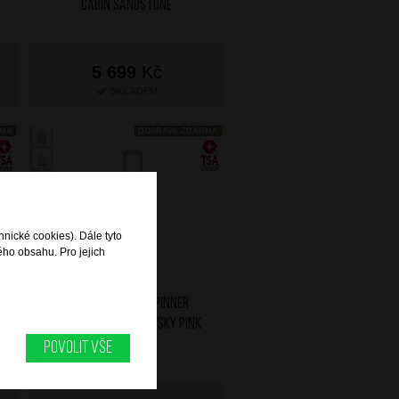
Cabin Sandstone
5 699
Kč
SKLADEM
RMA
DOPRAVA ZDARMA
hnické cookies). Dále tyto
ého obsahu. Pro jejich
AT Kufr Dreami Spinner
55/22 Cabin Dreamysky Pink
Povolit vše