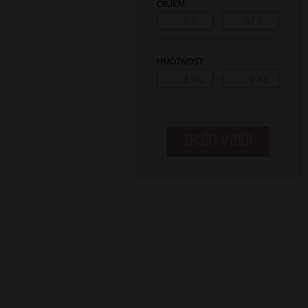
OBJEM:
—
l
l
HMOTNOST:
—
Kg
Kg