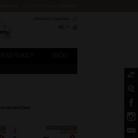
08 455 705
nad 2000 Kč doprava
ZDARMA
!
přihlášení
/
registrace
KČ
/
€
RKOVÉ POUKAZY
ZNAČKY
 OD NEJDRAŽŠÍHO
RMA
DOPRAVA ZDARMA
NKA
NOVINKA