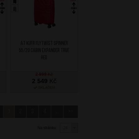
AT Kufr Flytwist Spinner
55/20 Cabin Expander True
Red
2 999
Kč
2 549
Kč
SKLADEM
1
2
3
4
...
>>
Na stránku: