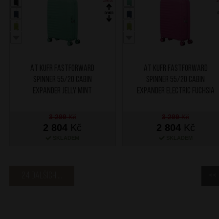
AT Kufr Fastforward
AT Kufr Fastforward
Spinner 55/20 Cabin
Spinner 55/20 Cabin
Expander Jelly Mint
Expander Electric Fuchsia
3 299
Kč
3 299
Kč
2 804
Kč
2 804
Kč
SKLADEM
SKLADEM
24 dalších ...
<<