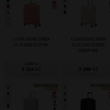
AT Kufr Airconic Spinner
AT Kufr Neovibe Spinner
55/20 Cabin Solar Pink
55/20 Cabin Expander
Summer Sand
3 899
Kč
3 314
Kč
3 299
Kč
SKLADEM
SKLADEM
DOPRAVA ZDARMA
DOPRAVA ZDA
NOVINKA
NOVI