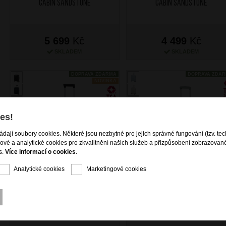
Cabin Sandstone
Cabin Sandstone
5 699
Kč
4 499
Kč
SKLADEM
SKLADEM
DOPRAVA ZDARMA
DOPRAVA ZDA
NOVINKA
es!
ládají soubory cookies. Některé jsou nezbytné pro jejich správné fungování (tzv. tec
gové a analytické cookies pro zkvalitnění našich služeb a přizpůsobení zobrazovan
s.
Více informací o cookies
.
Analytické cookies
Marketingové cookies
SAMSONITE Kufr Upscape
AT Kufr Dreami Spinner
Spinner Expander 55/20
55/22 Cabin Everdream Sage
Cabin Sandstone