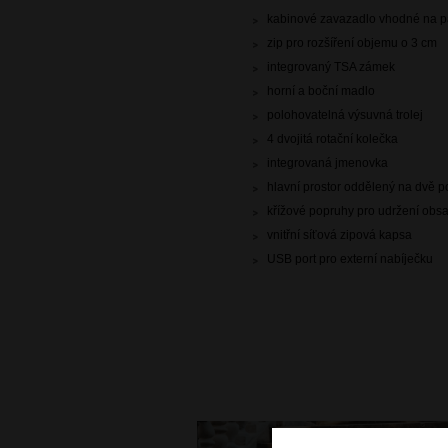
kabinové zavazadlo vhodné na pa
zip pro rozšíření objemu o 3 cm
integrovaný TSA zámek
horní a boční madlo
polohovatelná výsuvná trolej
4 dvojitá rotační kolečka
integrovaná jmenovka
hlavní prostor oddělený na dvě p
křížové popruhy pro udržení obs
vnitřní síťová zipová kapsa
USB port pro externí nabíječku