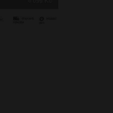
4 099 Kč
doprava
Hlídací
Vás
zdarma
pes