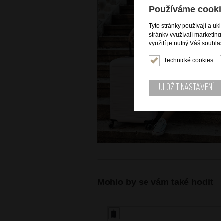
Používáme cooki
Tyto stránky používají a uk
stránky využívají marketin
využití je nutný Váš souhla
Technické cookies
Uložit nastavení
Mohlo by se vám také hodit