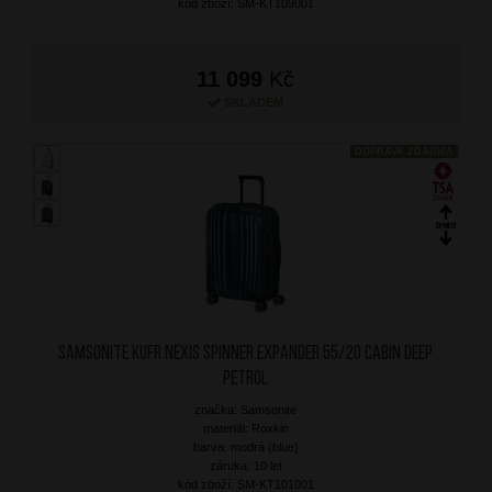
kód zboží: SM-KT109001
11 099
Kč
SKLADEM
DOPRAVA ZDARMA
SAMSONITE Kufr Nexis Spinner Expander 55/20 Cabin Deep
Petrol
značka: Samsonite
materiál: Roxkin
barva: modrá (blue)
záruka: 10 let
kód zboží: SM-KT101001