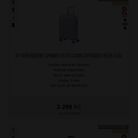
NOVINKA
AT Kufr Neovibe Spinner 55/20 Cabin Expander Fresh Lilac
značka: American Tourister
materiál: polycarbon
barva: fialová (violet)
záruka: 3 roky
kód zboží: AT-MK491001
3 299
Kč
SKLADEM
DOPRAVA ZDARMA
NOVINKA