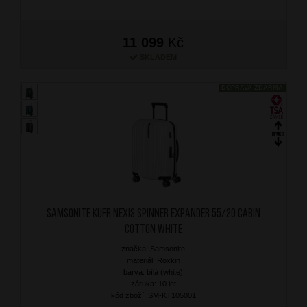
11 099
Kč
SKLADEM
DOPRAVA ZDARMA
SAMSONITE Kufr Nexis Spinner Expander 55/20 Cabin
Cotton White
značka: Samsonite
materiál: Roxkin
barva: bílá (white)
záruka: 10 let
kód zboží: SM-KT105001