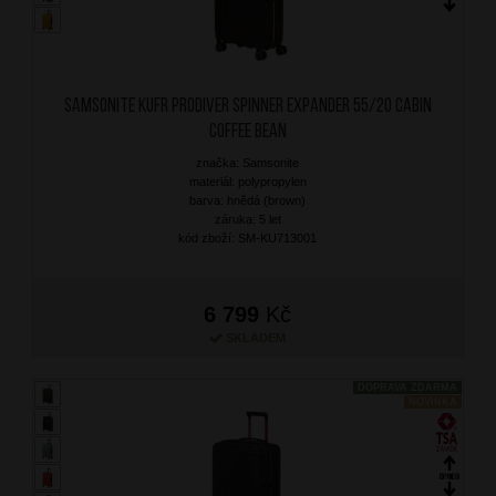
SAMSONITE Kufr Prodiver Spinner Expander 55/20 Cabin
Coffee Bean
značka: Samsonite
materiál: polypropylen
barva: hnědá (brown)
záruka: 5 let
kód zboží: SM-KU713001
6 799
Kč
SKLADEM
DOPRAVA ZDARMA
NOVINKA