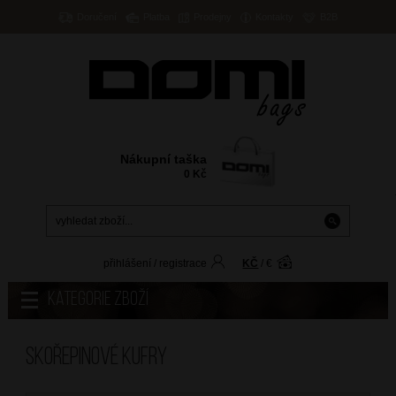
Doručení
Platba
Prodejny
Kontakty
B2B
Nákupní taška
0
Kč
přihlášení
/
registrace
KČ
/
€
Kategorie zboží
Skořepinové kufry