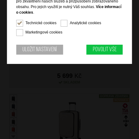
pro zkvalitnění našich služeb a přizpůsobení zobrazovaného
obsahu. Pro jejich využití je nutný Váš souhlas.
Více informací
o cookies
.
SAMSONITE Kufr Upscape Spinner Expander 55/23/35
Technické cookies
Analytické cookies
Cabin Sandstone
Marketingové cookies
značka: Samsonite
materiál: polypropylen, Recyclex
barva: béžová (beige)
Uložit nastavení
Povolit vše
záruka: 5 let
kód zboží: SM-KJ135010
5 699
Kč
SKLADEM
DOPRAVA ZDARMA
NOVINKA