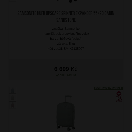
SAMSONITE Kufr Upscape Spinner Expander 55/20 Cabin
Sandstone
značka: Samsonite
materiál: polypropylen, Recyclex
barva: béžová (beige)
záruka: 5 let
kód zboží: SM-KJ135007
6 699
Kč
SKLADEM
DOPRAVA ZDARMA