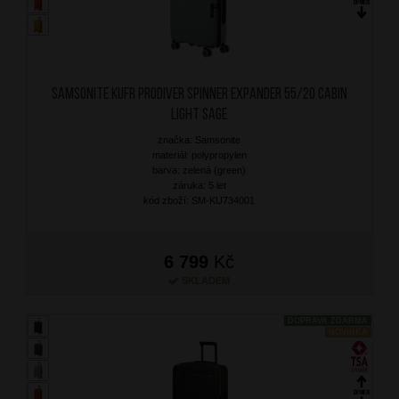
SAMSONITE Kufr Prodiver Spinner Expander 55/20 Cabin
Light Sage
značka: Samsonite
materiál: polypropylen
barva: zelená (green)
záruka: 5 let
kód zboží: SM-KU734001
6 799
Kč
SKLADEM
DOPRAVA ZDARMA
NOVINKA