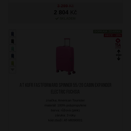
3 299
Kč
2 804
Kč
SKLADEM
DOPRAVA ZDARMA
AKCE - 15%
AT Kufr Fastforward Spinner 55/20 Cabin Expander
Electric Fuchsia
značka: American Tourister
materiál: 100% polypropylene
barva: růžová (pink)
záruka: 3 roky
kód zboží: AT-MI090001