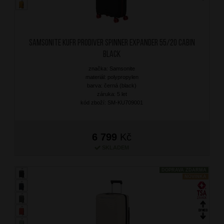
SAMSONITE Kufr Prodiver Spinner Expander 55/20 Cabin
Black
značka: Samsonite
materiál: polypropylen
barva: černá (black)
záruka: 5 let
kód zboží: SM-KU709001
6 799
Kč
SKLADEM
DOPRAVA ZDARMA
NOVINKA