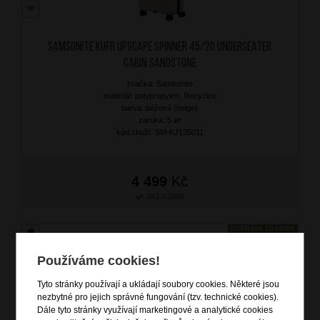
SAMSONITE Kufr Upscape Spinner 45/20 Underseater
Cabin Sandstone
značka: Samsonite
materiál: polypropylen, Recyclex
barva: béžová (beige)
záruka: 5 let
kód zboží: SM-KJ135011
4 499
Kč
SKLADEM
DOPRAVA ZDARMA
Používáme cookies!
Tyto stránky používají a ukládají soubory cookies. Některé jsou
nezbytné pro jejich správné fungování (tzv. technické cookies).
Dále tyto stránky využívají marketingové a analytické cookies