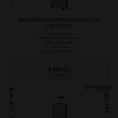
SAMSONITE Kufr Upscape Spinner Expander 55/20/40
Cabin Sandstone
značka: Samsonite
materiál: polypropylen, Recyclex
barva: béžová (beige)
záruka: 5 let
kód zboží: SM-KJ135014
5 699
Kč
SKLADEM
DOPRAVA ZDARMA
NOVINKA