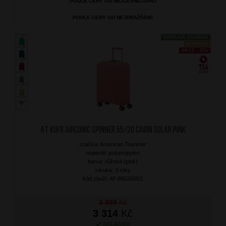
PODLE CENY OD NEJLEVNĚJŠÍHO
PODLE CENY OD NEJDRAŽŠÍHO
DOPRAVA ZDARMA
NOVINKA
AKCE - 15%
AT Kufr Airconic Spinner 55/20 Cabin Solar Pink
značka: American Tourister
materiál: polypropylen
barva: růžová (pink)
záruka: 3 roky
kód zboží: AT-88G60001
3 899
Kč
3 314
Kč
SKLADEM