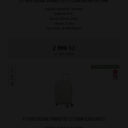
AT Kufr Dreami Spinner 55/22 Cabin Dreamysky Pink
značka: American Tourister
materiál: PVC
barva: růžová (pink)
záruka: 2 roky
kód zboží: AT-MK390001
2 999
Kč
SKLADEM
DOPRAVA ZDARMA
AT Kufr Dreami Spinner 55/22 Cabin Cloud White
značka: American Tourister