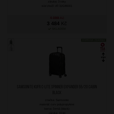
záruka: 3 roky
kód zboží: AT-32G86001
4 099
Kč
3 484
Kč
SKLADEM
DOPRAVA ZDARMA
SAMSONITE Kufr C-Lite Spinner Expander 55/20 Cabin
Black
značka: Samsonite
materiál: curv polypropylene
barva: černá (black)
záruka: 10 let