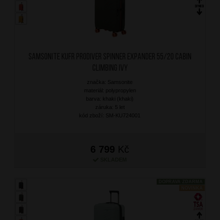
SAMSONITE Kufr Prodiver Spinner Expander 55/20 Cabin
Climbing Ivy
značka: Samsonite
materiál: polypropylen
barva: khaki (khaki)
záruka: 5 let
kód zboží: SM-KU724001
6 799
Kč
SKLADEM
DOPRAVA ZDARMA
NOVINKA