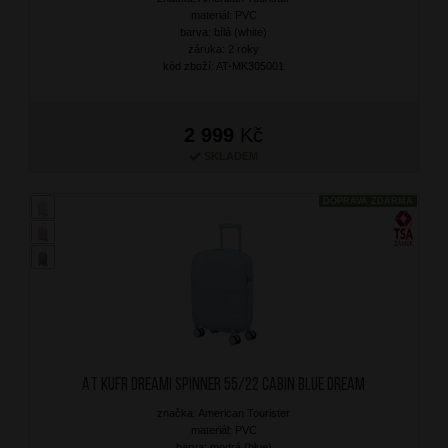
materiál: PVC
barva: bílá (white)
záruka: 2 roky
kód zboží: AT-MK305001
2 999
Kč
SKLADEM
DOPRAVA ZDARMA
AT Kufr Dreami Spinner 55/22 Cabin Blue Dream
značka: American Tourister
materiál: PVC
barva: modrá (blue)