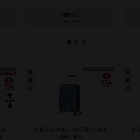
499
Kč
SKLADEM
A ZDARMA
DOPRAVA ZDARMA
KCE - 17%
/20
AT Kufr Flashline Spinner 55/20 Cabin
AT K
e
Coronet Blue