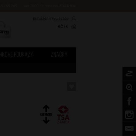
08 455 705
nad 2000 Kč doprava
ZDARMA
!
přihlášení
/
registrace
KČ
/
€
RKOVÉ POUKAZY
ZNAČKY