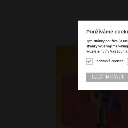
Používáme cooki
Tyto stránky používají a uk
stránky využívají marketin
využití je nutný Váš souhla
Technické cookies
Uložit nastavení