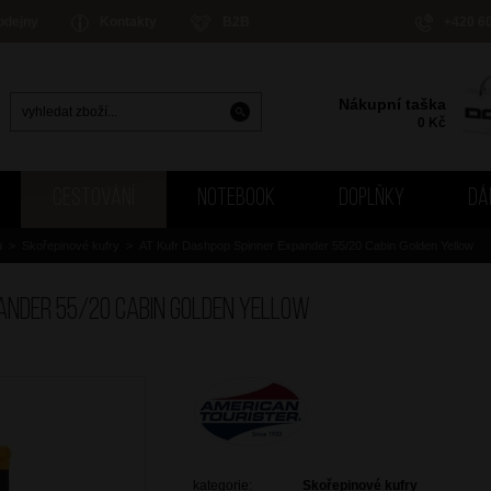
odejny
Kontakty
B2B
+420 6
Nákupní taška
0
Kč
CESTOVÁNÍ
NOTEBOOK
DOPLŇKY
DÁ
u
>
Skořepinové kufry
>
AT Kufr Dashpop Spinner Expander 55/20 Cabin Golden Yellow
ander 55/20 Cabin Golden Yellow
kategorie:
Skořepinové kufry