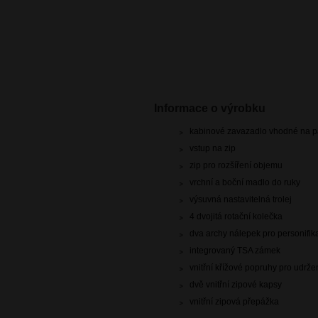
Informace o výrobku
kabinové zavazadlo vhodné na pa
vstup na zip
zip pro rozšíření objemu
vrchní a boční madlo do ruky
výsuvná nastavitelná trolej
4 dvojitá rotační kolečka
dva archy nálepek pro personifik
integrovaný TSA zámek
vnitřní křížové popruhy pro udrž
dvě vnitřní zipové kapsy
vnitřní zipová přepážka