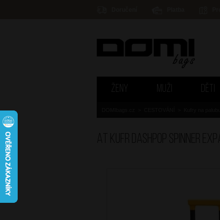
Doručení
Platba
Pr
ŽENY
MUŽI
DĚTI
DOMIbags.cz
>
CESTOVÁNÍ
>
Kufry na palub
AT Kufr Dashpop Spinner Exp