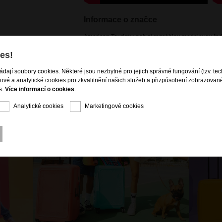
Informace o značce
American Tourister nabízí rozsáhlou modelovou řadu
jsou svěží, zábavná a barevná za dostupnou cenu. 
es!
kolekce značky American Tourister kombinaci stylu a
cestovních zavazadel, ideálních pro všechny vaše d
ládají soubory cookies. Některé jsou nezbytné pro jejich správné fungování (tzv. tec
gové a analytické cookies pro zkvalitnění našich služeb a přizpůsobení zobrazovan
s.
Více informací o cookies
.
Analytické cookies
Marketingové cookies