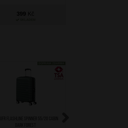
399
Kč
499
Kč
SKLADEM
SKLADEM
DOPRAVA ZDARMA
ufr Flashline Spinner 55/20 Cabin
AT Kufr Flashline Spinner
Dark Forest
Shadow Black
Next