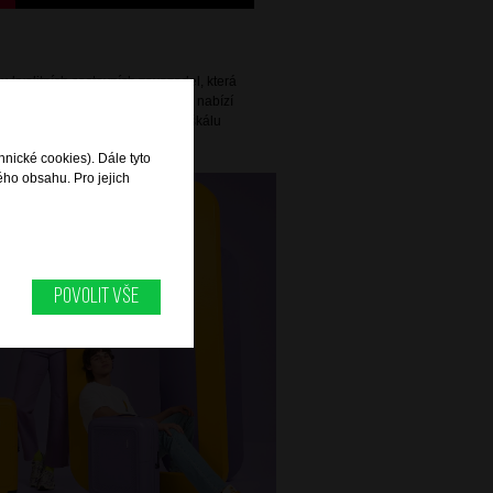
 kvalitních cestovních zavazadel, která
Díky prosazované vysoké kvalitě nabízí
 praktičnosti a pokrývá širokou škálu
alší cesty za zábavou.
hnické cookies). Dále tyto
ého obsahu. Pro jejich
Povolit vše