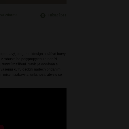
ava
zdarma
Hlídací pes
poutavý, elegantní design a zářivé barvy
n z robustního polypropylenu a nabízí
 funkcí rozšíření. Navíc je dodáván s
 vašemu kufru osobní nádech přidáním
ým mixem zábavy a funkčnosti, abyste se