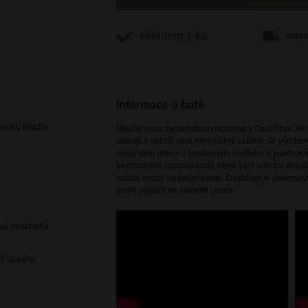
skladem 1 ks
dopr
Informace o řadě
lubu letadla
Ukažte svou dynamickou osobnost s DashPop! Jeho 
udělají z vašich cest mimořádný zážitek. Je vyrobe
maximální objem s prostorným vnitřkem a praktickou
bezplatnými samolepkami, které vám umožní dodat
vašich iniciál na boční panel. DashPop je dokonal
mohli vyjádřit na jakékoli cestě!
aci zavazadla
ení obsahu