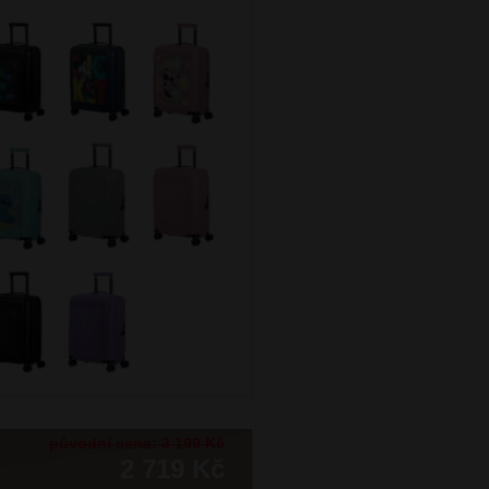
původní cena: 3 199 Kč
2 719 Kč