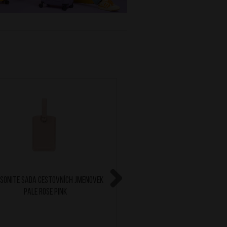
SONITE Sada cestovních jmenovek
SAMSONITE Cestovní zám
Pale Rose Pink
Revolution Yell
Next