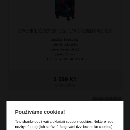
SAMSONITE Dětský kufr Daydream Spiderman Mystery
značka: Samsonite
materiál: polycarbon
barva: černá (black)
záruka: 2 roky
kód zboží: SM-64C52004
3 099
Kč
SKLADEM
DOPRAVA ZDARMA
Používáme cookies!
Tyto stránky používají a ukládají soubory cookies. Některé jsou
nezbytné pro jejich správné fungování (tzv. technické cookies).