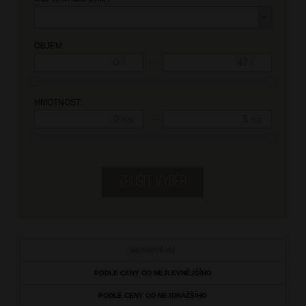
OBJEM:
—
l
l
HMOTNOST:
—
Kg
Kg
NEJNOVĚJŠÍ
PODLE CENY OD NEJLEVNĚJŠÍHO
PODLE CENY OD NEJDRAŽŠÍHO