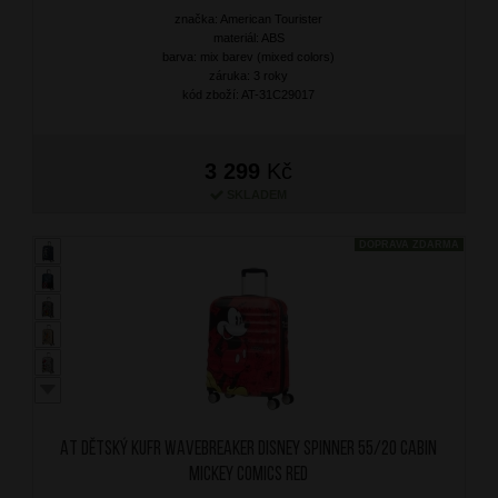
značka: American Tourister
materiál: ABS
barva: mix barev (mixed colors)
záruka: 3 roky
kód zboží: AT-31C29017
3 299
Kč
SKLADEM
DOPRAVA ZDARMA
AT Dětský kufr Wavebreaker Disney Spinner 55/20 Cabin
Mickey Comics Red