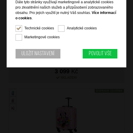
Dále tyto stránky využívají marketingové a analytické cookies
pro zkvalitnění našich služeb a přizpůsobení zobrazovaného
obsahu. Pro jejich využití je nutný Váš souhlas.
Více informací
o cookies
.
SAMSONITE Dětský kufr Daydream Frozen Magic
Technické cookies
Analytické cookies
značka: Samsonite
materiál: polycarbon
Marketingové cookies
barva: modrá (blue)
záruka: 2 roky
kód zboží: SM-64C42002
Uložit nastavení
Povolit vše
3 099
Kč
SKLADEM
DOPRAVA ZDARMA