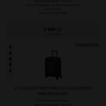
materiál: polypropylen, Recyclex
barva: růžová (pink), mix barev (mixed colors)
záruka: 3 roky
kód zboží: AT-63C90001
3 699
Kč
SKLADEM
DOPRAVA ZDARMA
AT Kufr Dashpop Disney Spinner 55/20 Cabin Expander
Minnie Neon Gradient
značka: American Tourister
materiál: polypropylen, Recyclex