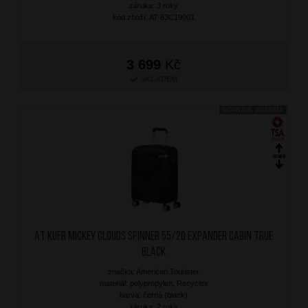
záruka: 3 roky
kód zboží: AT-63C19001
3 699
Kč
SKLADEM
DOPRAVA ZDARMA
AT Kufr Mickey Clouds Spinner 55/20 Expander Cabin True
Black
značka: American Tourister
materiál: polypropylen, Recyclex
barva: černá (black)
záruka: 2 roky