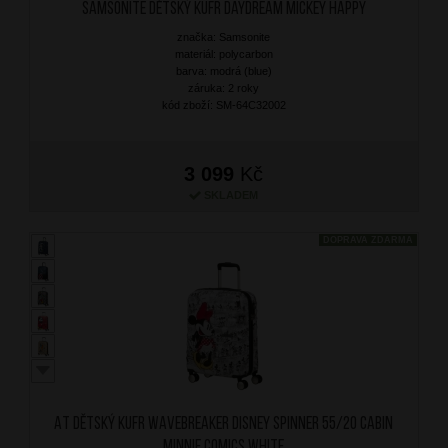
SAMSONITE Dětský kufr Daydream Mickey Happy
značka: Samsonite
materiál: polycarbon
barva: modrá (blue)
záruka: 2 roky
kód zboží: SM-64C32002
3 099
Kč
SKLADEM
DOPRAVA ZDARMA
AT Dětský kufr Wavebreaker Disney Spinner 55/20 Cabin
Minnie Comics White