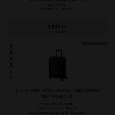
barva: modrá (blue), mix barev (mixed colors)
záruka: 3 roky
kód zboží: AT-63C01001
3 699
Kč
SKLADEM
DOPRAVA ZDARMA
AT Kufr Dashpop Disney Spinner 55/20 Cabin Expander
Mickey Neon Gradient
značka: American Tourister
materiál: polypropylen, Recyclex
barva: černá (black), mix barev (mixed colors)