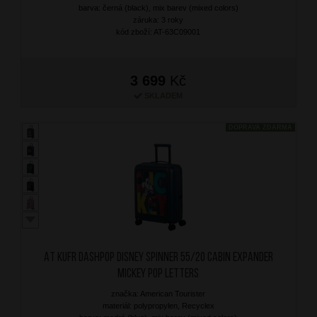
barva: černá (black), mix barev (mixed colors)
záruka: 3 roky
kód zboží: AT-63C09001
3 699
Kč
SKLADEM
DOPRAVA ZDARMA
AT Kufr Dashpop Disney Spinner 55/20 Cabin Expander
Mickey Pop Letters
značka: American Tourister
materiál: polypropylen, Recyclex