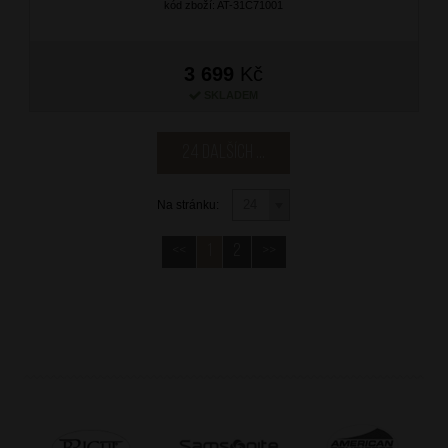
kód zboží: AT-31C71001
3 699
Kč
SKLADEM
24 dalších ...
Na stránku:
<<
1
2
>>