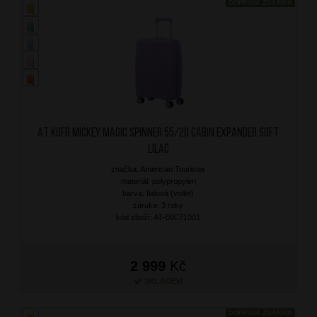
DOPRAVA ZDARMA
AT Kufr Mickey Magic Spinner 55/20 Cabin Expander Soft
Lilac
značka: American Tourister
materiál: polypropylen
barva: fialová (violet)
záruka: 3 roky
kód zboží: AT-66C71001
2 999
Kč
SKLADEM
DOPRAVA ZDARMA