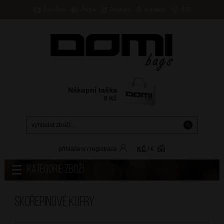
Doručení
Platba
Prodejny
Kontakty
B2B
Nákupní taška
0
Kč
přihlášení
/
registrace
KČ
/
€
Kategorie zboží
Skořepinové kufry