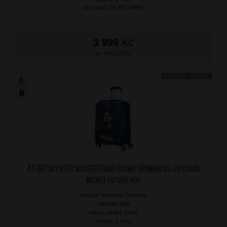
kód zboží: AT-59C09001
3 999
Kč
SKLADEM
DOPRAVA ZDARMA
AT Dětský kufr Wavebreaker Disney Spinner 55/20 Cabin
Mickey Future Pop
značka: American Tourister
materiál: ABS
barva: modrá (blue)
záruka: 2 roky