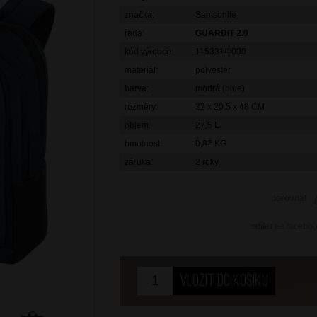
značka:
Samsonite
řada:
GUARDIT 2.0
kód výrobce:
115331/1090
materiál:
polyester
barva:
modrá (blue)
rozměry:
32 x 20.5 x 48 CM
objem:
27,5 L
hmotnost:
0,82 KG
záruka:
2 roky
porovnat
sdílet
na facebo