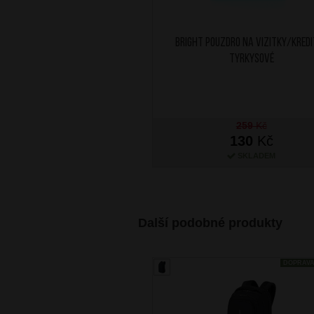
BRIGHT Pouzdro na vizitky/kred
Tyrkysové
259
Kč
130
Kč
SKLADEM
Další podobné produkty
DOPRAV