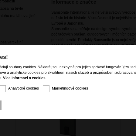
drobnosti
Informace o značce
kapsa na brýle
Samsonite International je největší světový výrobc
atohu (na láhev a jiné
než sto let do historie. V současnosti je největším
Evropě a Japonsku.
Samsonite se zaměřuje na design, výrobu, výrobní m
počítačových brašen, outdoorových i módních batoh
po celém světě. Produkty Samsonite jsou nejrůznějš
psa vertikální
dodávány zákazníkům na více než 46 000 místech v
es!
ládají soubory cookies. Některé jsou nezbytné pro jejich správné fungování (tzv. tec
gové a analytické cookies pro zkvalitnění našich služeb a přizpůsobení zobrazovan
s.
Více informací o cookies
.
Analytické cookies
Marketingové cookies
KCE - 50%