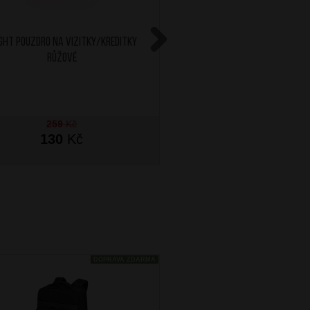
GHT Pouzdro na vizitky/kreditky
SAMSONITE Pouzdro na ka
Růžové
Alu Fit Black
Next
259
Kč
130
Kč
1 699
Kč
SKLADEM
DOPRAVA ZDARMA