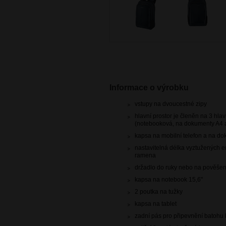
Informace o výrobku
vstupy na dvoucestné zipy
hlavní prostor je členěn na 3 hlav
(notebooková, na dokumenty A4 a
kapsa na mobilní telefon a na do
nastavitelná délka vyztužených 
ramena
držadlo do ruky nebo na pověšen
kapsa na notebook 15,6"
2 poutka na tužky
kapsa na tablet
zadní pás pro připevnění batohu k 