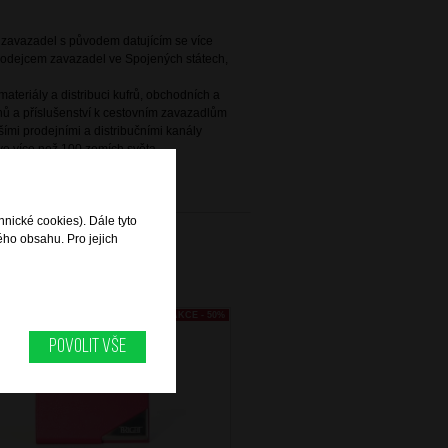
e zavazadel s původem datujícím se více
 prodejcem zavazadel ve Spojených státech,
ateriály a distribuci kufrů, obchodních a
ů a příslušenství k cestovním zavazadlům
ími prodejními a distribučními kanály
e více než 100 zemích světa.
hnické cookies). Dále tyto
ého obsahu. Pro jejich
AKCE - 50%
Povolit vše