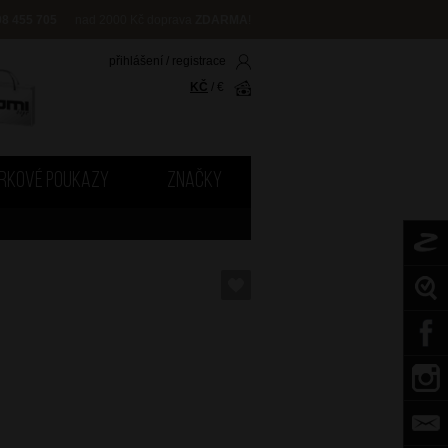
08 455 705
nad 2000 Kč doprava
ZDARMA
!
přihlášení
/
registrace
KČ
/
€
RKOVÉ POUKAZY
ZNAČKY