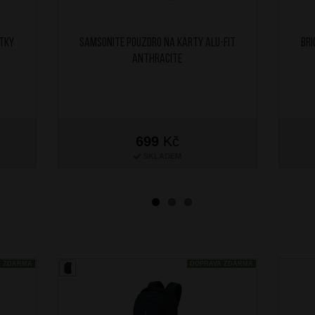
itky
SAMSONITE Pouzdro na karty ALU-FIT
BRI
Anthracite
699
Kč
SKLADEM
A ZDARMA
DOPRAVA ZDARMA