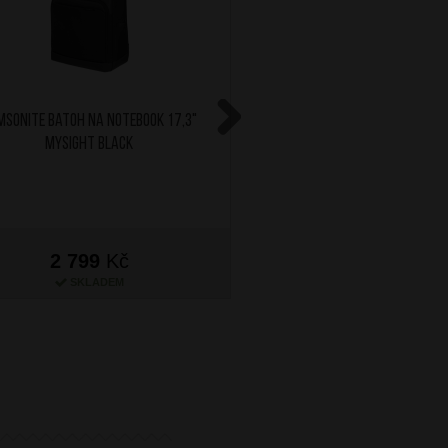
MSONITE Batoh na notebook 17,3"
RONCATO Batoh na noteb
MYSIGHT Black
Clayton Černý
Next
2 799
Kč
2 799
Kč
SKLADEM
SKLADEM