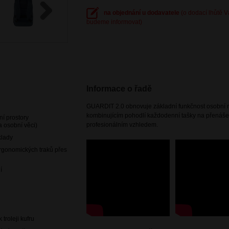
na objednání u dodavatele
(o dodací lhůtě 
budeme informovat)
Next
Informace o řadě
GUARDIT 2.0 obnovuje základní funkčnost osobní 
kombinujícím pohodlí každodenní tašky na přenáše
ní prostory
profesionálním vzhledem.
 osobní věci)
klady
ergonomických traků přes
í
troleji kufru