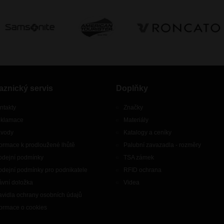
aznický servis
Doplňky
ntakty
Značky
klamace
Materiály
vody
Katalogy a ceníky
formace k prodloužené lhůtě
Palubní zavazadla - rozměry
odejní podmínky
TSA zámek
odejní podmínky pro podnikatele
RFID ochrana
ávní doložka
Videa
avidla ochrany osobních údajů
formace o cookies