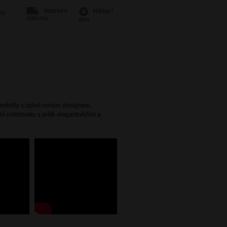
doprava
Hlídací
Vás
zdarma
pes
mobility s úplně novým designem,
ní notebooku s ještě elegantnějším a