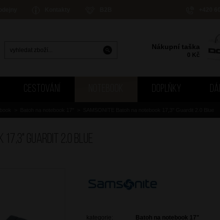
odejny
Kontakty
B2B
+420 6
Nákupní taška
0
Kč
CESTOVÁNÍ
NOTEBOOK
DOPLŇKY
DÁ
ebook
>
Batoh na notebook 17"
>
SAMSONITE Batoh na notebook 17,3" Guardit 2.0 Blue
17,3" Guardit 2.0 Blue
kategorie:
Batoh na notebook 17"