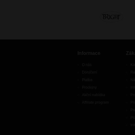
Informace
Zák
O nás
Ko
Doručení
Re
Platba
Ná
Prodejny
In
Akční nabídka
Pr
Affiliate program
Pr
Pr
Pr
In