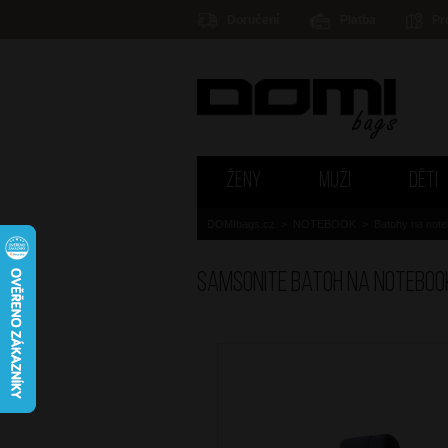
Doručení
Platba
Pr
ŽENY
MUŽI
DĚTI
DOMIbags.cz
>
NOTEBOOK
>
Batohy na not
SAMSONITE Batoh na notebook 