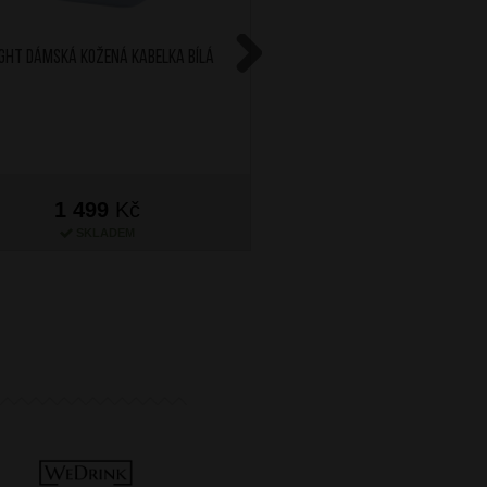
IGHT Dámská kožená kabelka Bílá
BRIGHT Dámská kožená
Červená
Next
1 499
Kč
1 499
Kč
SKLADEM
SKLADEM