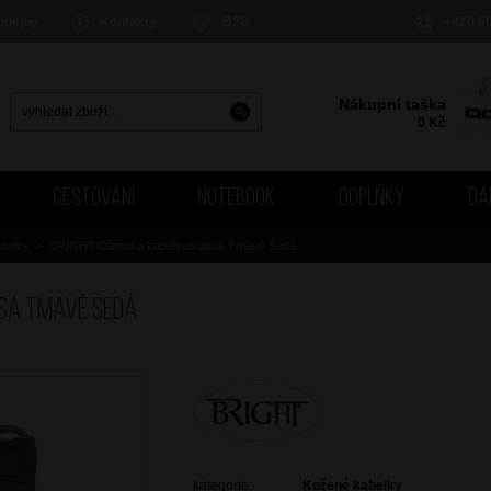
odejny
Kontakty
B2B
+420 6
Nákupní taška
0
Kč
CESTOVÁNÍ
NOTEBOOK
DOPLŇKY
DÁ
belky
>
BRIGHT Dámská kabelka/kapsa Tmavě Šedá
sa Tmavě Šedá
kategorie:
Kožené kabelky