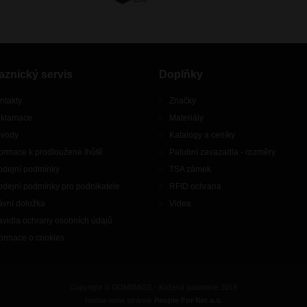
aznický servis
Doplňky
ntakty
Značky
klamace
Materiály
vody
Katalogy a ceníky
formace k prodloužené lhůtě
Palubní zavazadla - rozměry
odejní podmínky
TSA zámek
odejní podmínky pro podnikatele
RFID ochrana
ávní doložka
Videa
avidla ochrany osobních údajů
formace o cookies
Copyright © DOMIBAGS - Kožená galanterie 2019
tvorba www stránek
People For Net a.s.