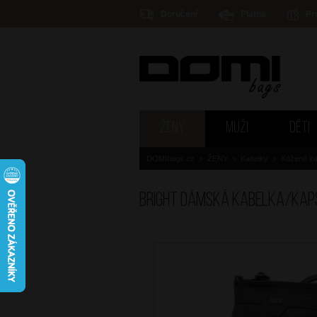
Doručení
Platba
Pr
ŽENY
MUŽI
DĚTI
DOMIbags.cz
>
ŽENY
>
Kabelky
>
Kožené ka
BRIGHT Dámská kabelka/kap