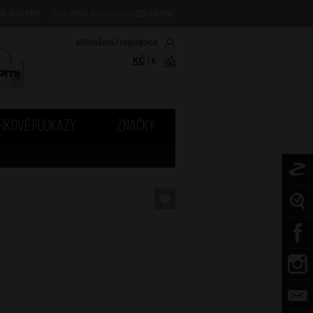
08 455 705
nad 2000 Kč doprava
ZDARMA
!
přihlášení
/
registrace
KČ
/
€
RKOVÉ POUKAZY
ZNAČKY