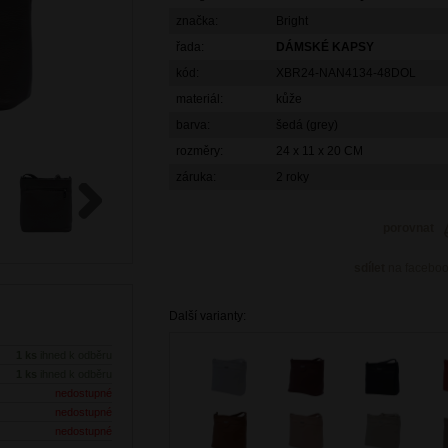
značka:
Bright
řada:
DÁMSKÉ KAPSY
kód:
XBR24-NAN4134-48DOL
materiál:
kůže
barva:
šedá (grey)
rozměry:
24 x 11 x 20 CM
záruka:
2 roky
porovnat
Next
sdílet
na facebo
Další varianty:
1 ks
ihned k odběru
1 ks
ihned k odběru
nedostupné
nedostupné
nedostupné