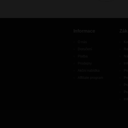
Informace
Zák
O nás
Ko
Doručení
Re
Platba
Ná
Prodejny
In
Akční nabídka
Pr
Affiliate program
Pr
Pr
Pr
In