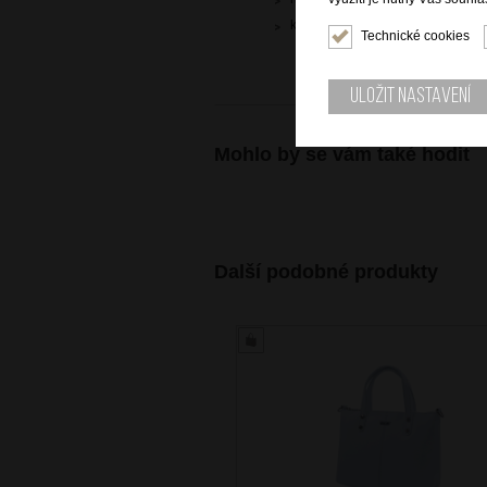
kvalitní kůže dolaro
Technické cookies
Uložit nastavení
Mohlo by se vám také hodit
Další podobné produkty