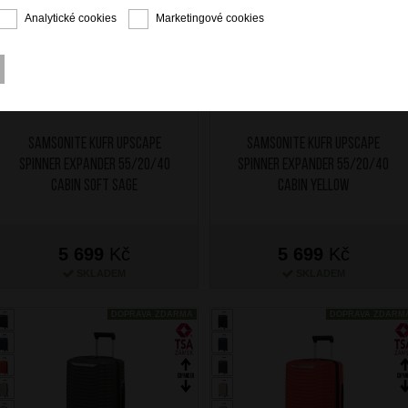
Analytické cookies
Marketingové cookies
SAMSONITE Kufr Upscape
SAMSONITE Kufr Upscape
Spinner Expander 55/20/40
Spinner Expander 55/20/40
Cabin Soft Sage
Cabin Yellow
5 699
Kč
5 699
Kč
SKLADEM
SKLADEM
DOPRAVA ZDARMA
DOPRAVA ZDARM