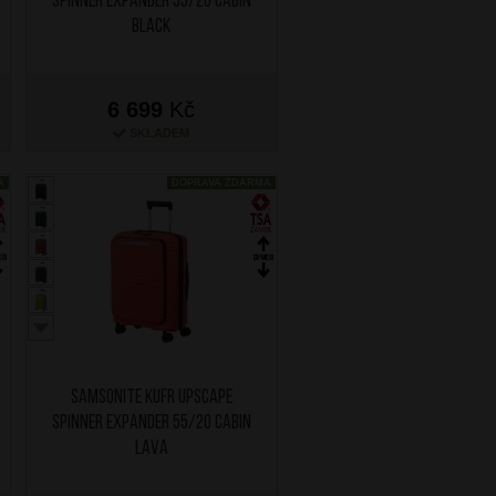
Spinner Expander 55/20 Cabin
Black
6 699
Kč
SKLADEM
A
DOPRAVA ZDARMA
SAMSONITE Kufr Upscape
Spinner Expander 55/20 Cabin
Lava