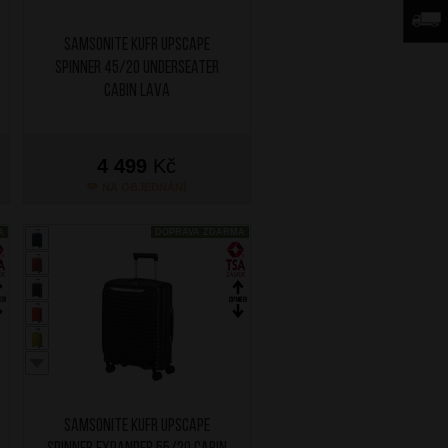
SAMSONITE Kufr Upscape
Spinner 45/20 Underseater
Cabin Lava
4 499
Kč
NA OBJEDNÁNÍ
A
DOPRAVA ZDARMA
SAMSONITE Kufr Upscape