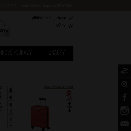
08 455 705
nad 2000 Kč doprava
ZDARMA
!
přihlášení
/
registrace
KČ
/
€
RKOVÉ POUKAZY
ZNAČKY
A
DOPRAVA ZDARMA