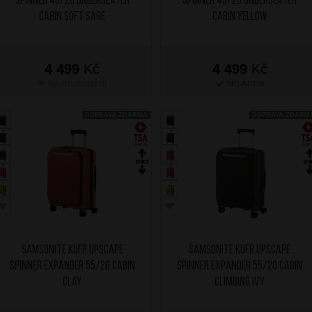
Spinner 45/20 Underseater
Spinner 45/20 Underseater
Cabin Soft Sage
Cabin Yellow
4 499
Kč
4 499
Kč
NA OBJEDNÁNÍ
SKLADEM
DOPRAVA ZDARMA
DOPRAVA ZDARM
SAMSONITE Kufr Upscape
SAMSONITE Kufr Upscape
Spinner Expander 55/20 Cabin
Spinner Expander 55/20 Cabin
Clay
Climbing Ivy