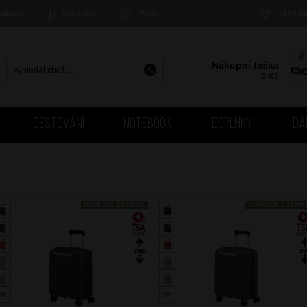
odejny
Kontakty
B2B
+420 6
Nákupní taška
0
Kč
CESTOVÁNÍ
NOTEBOOK
DOPLŇKY
DÁ
DOPRAVA ZDARMA
DOPRAVA ZDARM