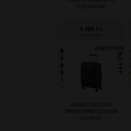
Spinner 45/20 Underseater
Cabin Sandstone
4 499
Kč
SKLADEM
DOPRAVA ZDARMA
SAMSONITE Kufr Upscape
Spinner Expander 55/20 Cabin
Blue Nights