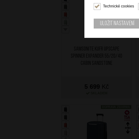
Technické cookies
Uložit nastavení
SAMSONITE Kufr Upscape
Spinner Expander 55/20/40
Cabin Sandstone
5 699
Kč
SKLADEM
DOPRAVA ZDARMA