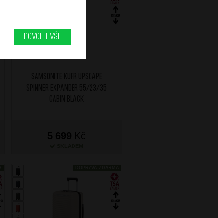
Povolit vše
SAMSONITE Kufr Upscape
Spinner Expander 55/23/35
Cabin Black
5 699
Kč
SKLADEM
A
DOPRAVA ZDARMA