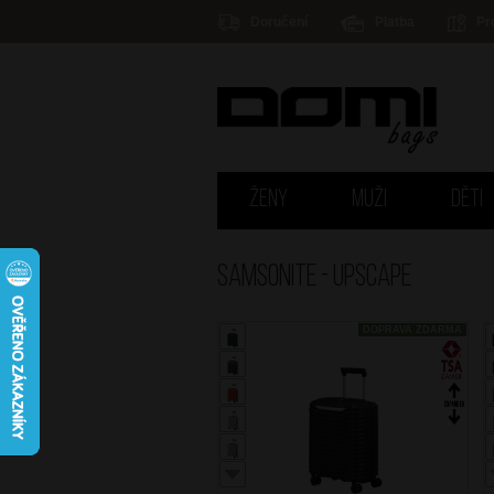
Doručení
Platba
Pr
ŽENY
MUŽI
DĚTI
Samsonite - UPSCAPE
DOPRAVA ZDARMA