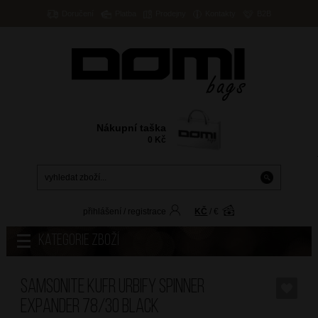
Doručení
Platba
Prodejny
Kontakty
B2B
Nákupní taška
0
Kč
přihlášení
/
registrace
KČ
/
€
Kategorie zboží
SAMSONITE Kufr Urbify Spinner
Expander 78/30 Black