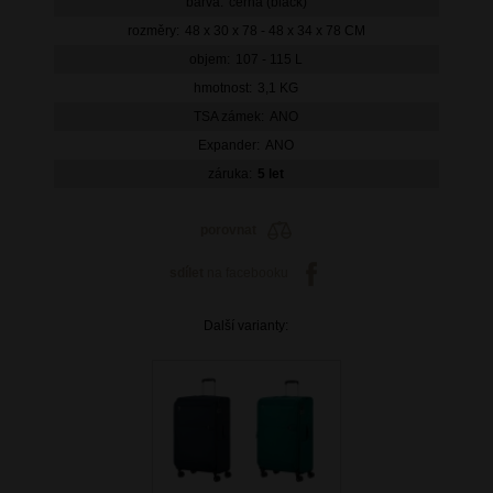
barva:
černá (black)
rozměry:
48 x 30 x 78 - 48 x 34 x 78 CM
objem:
107 - 115 L
hmotnost:
3,1 KG
TSA zámek:
ANO
Expander:
ANO
záruka:
5 let
porovnat
sdílet
na facebooku
Další varianty: