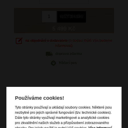
5 499 Kč
na objednání u dodavatele
(o dodací lhůtě Vás budeme
informovat)
doprava
zdarma
Hlídací pes
Informace o výrobku
Používáme cookies!
vstup na zip
Tyto stránky používají a ukládají soubory cookies. Některé jsou
čelní zipová kapsa
nezbytné pro jejich správné fungování (tzv. technické cookies).
Dále tyto stránky využívají marketingové a analytické cookies
křížové popruhy pro upevnění obsahu
pro zkvalitnění našich služeb a přizpůsobení zobrazovaného
výsuvná nastavitelná trolej
obsahu. Pro jejich využití je nutný Váš souhlas.
Více informací