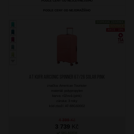
PODLE CENY OD NEJLEVNĚJŠÍHO
PODLE CENY OD NEJDRAŽŠÍHO
DOPRAVA ZDARMA
NOVINKA
AKCE - 15%
AT Kufr Airconic Spinner 67/26 Solar Pink
značka: American Tourister
materiál: polypropylen
barva: růžová (pink)
záruka: 3 roky
kód zboží: AT-88G60002
4 399
Kč
3 739
Kč
SKLADEM