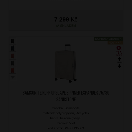
7 299
Kč
SKLADEM
DOPRAVA ZDARMA
NOVINKA
SAMSONITE Kufr Upscape Spinner Expander 75/30
Sandstone
značka: Samsonite
materiál: polypropylen, Recyclex
barva: béžová (beige)
záruka: 5 let
kód zboží: SM-KJ135003