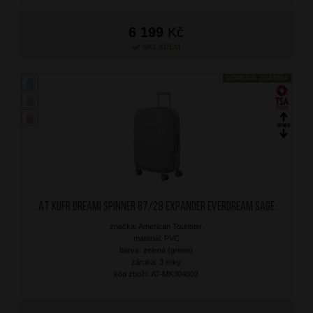
6 199
Kč
SKLADEM
DOPRAVA ZDARMA
AT Kufr Dreami Spinner 67/28 Expander Everdream Sage
značka: American Tourister
materiál: PVC
barva: zelená (green)
záruka: 3 roky
kód zboží: AT-MK304002