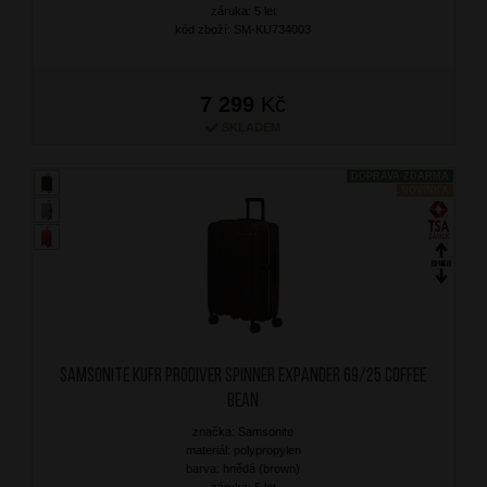
záruka: 5 let
kód zboží: SM-KU734003
7 299
Kč
SKLADEM
DOPRAVA ZDARMA
NOVINKA
SAMSONITE Kufr Prodiver Spinner Expander 69/25 Coffee
Bean
značka: Samsonite
materiál: polypropylen
barva: hnědá (brown)
záruka: 5 let