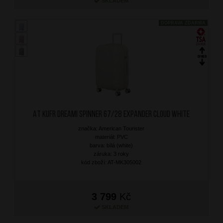
SKLADEM
DOPRAVA ZDARMA
AT Kufr Dreami Spinner 67/28 Expander Cloud White
značka: American Tourister
materiál: PVC
barva: bílá (white)
záruka: 3 roky
kód zboží: AT-MK305002
3 799
Kč
SKLADEM