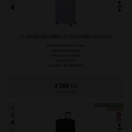
AT Kufr Neovibe Spinner 77/30 Expander Fresh Lilac
značka: American Tourister
materiál: polycarbon
barva: fialová (violet)
záruka: 3 roky
kód zboží: AT-MK491003
4 299
Kč
SKLADEM
DOPRAVA ZDARMA
NOVINKA