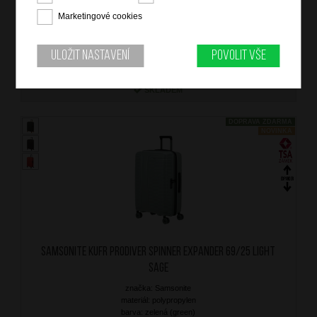
barva: černá (black)
záruka: 5 let
Marketingové cookies
kód zboží: SM-KU709004
Uložit nastavení
Povolit vše
7 799
Kč
SKLADEM
DOPRAVA ZDARMA
NOVINKA
SAMSONITE Kufr Prodiver Spinner Expander 69/25 Light
Sage
značka: Samsonite
materiál: polypropylen
barva: zelená (green)