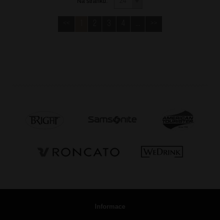
Na stránku:
<<
1
2
3
4
...
>>
Informace