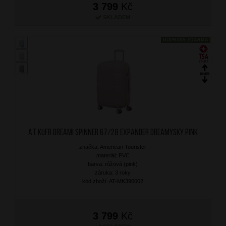
3 799
Kč
SKLADEM
DOPRAVA ZDARMA
AT Kufr Dreami Spinner 67/28 Expander Dreamysky Pink
značka: American Tourister
materiál: PVC
barva: růžová (pink)
záruka: 3 roky
kód zboží: AT-MK390002
3 799
Kč