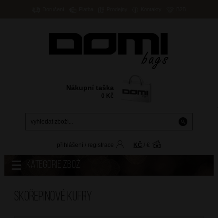
Doručení
Platba
Prodejny
Kontakty
B2B
Nákupní taška
0
Kč
přihlášení
/
registrace
KČ
/
€
Kategorie zboží
Skořepinové kufry