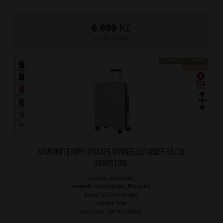
6 699
Kč
SKLADEM
DOPRAVA ZDARMA
NOVINKA
SAMSONITE Kufr Upscape Spinner Expander 68/28
Sandstone
značka: Samsonite
materiál: polypropylen, Recyclex
barva: béžová (beige)
záruka: 5 let
kód zboží: SM-KJ135002