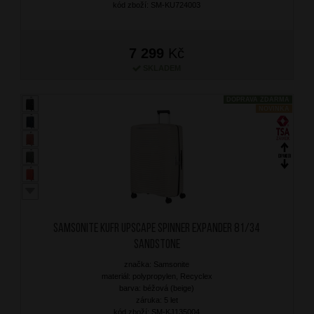
kód zboží: SM-KU724003
7 299
Kč
SKLADEM
DOPRAVA ZDARMA
NOVINKA
SAMSONITE Kufr Upscape Spinner Expander 81/34
Sandstone
značka: Samsonite
materiál: polypropylen, Recyclex
barva: béžová (beige)
záruka: 5 let
kód zboží: SM-KJ135004