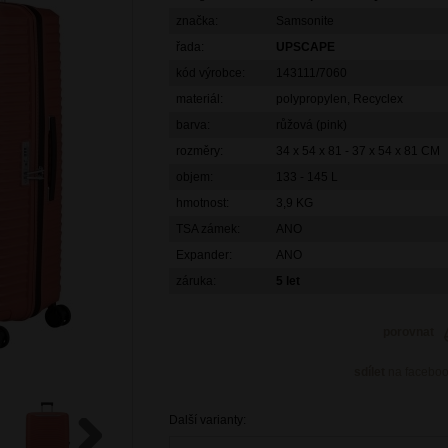
značka:
Samsonite
řada:
UPSCAPE
kód výrobce:
143111/7060
materiál:
polypropylen, Recyclex
barva:
růžová (pink)
rozměry:
34 x 54 x 81 - 37 x 54 x 81 CM
objem:
133 - 145 L
hmotnost:
3,9 KG
TSA zámek:
ANO
Expander:
ANO
záruka:
5 let
porovnat
sdílet
na facebo
Další varianty: