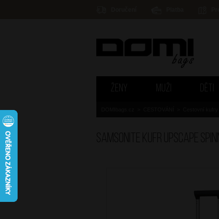
Doručení
Platba
Pr
ŽENY
MUŽI
DĚTI
DOMIbags.cz
>
CESTOVÁNÍ
>
Cestovní kufry
SAMSONITE Kufr Upscape Spin