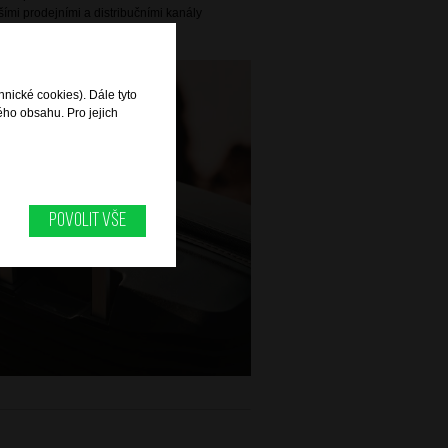
ími prodejními a distribučními kanály
e více než 100 zemích světa.
hnické cookies). Dále tyto
ého obsahu. Pro jejich
Povolit vše