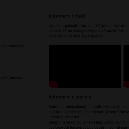
Informace o řadě
Vyberte si pohodlí s Upscape! Užijte si bezstarost
kolům tlumícím nárazy a omyvatelné vnitřní látce. Dí
podšívce je praktičtější a stylovější!
 a protihlukovým
pevnění obsahu
Informace o značce
Samsonite International je největší světový výrobc
než sto let do historie. V současnosti je největším
Evropě a Japonsku.
Samsonite se zaměřuje na design, výrobu, výrobní m
počítačových brašen, outdoorových i módních batoh