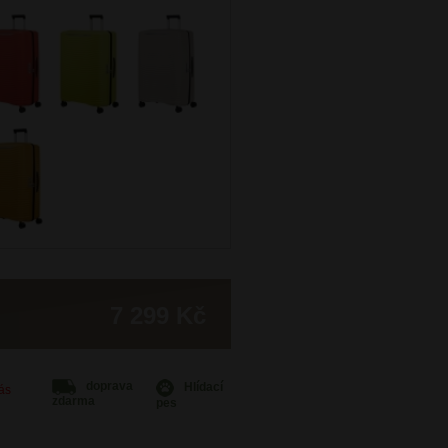
7 299 Kč
doprava
Hlídací
Vás
zdarma
pes