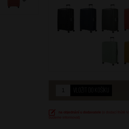
Next
na objednání u dodavatele
(o dodací lhůtě 
budeme informovat)