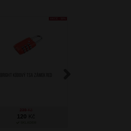
AKCE - 50%
BRIGHT Kódový TSA zámek Red
AT Sada 5 ks organizérů
Navy/Orange
Next
239
Kč
120
Kč
799
Kč
SKLADEM
SKLADEM