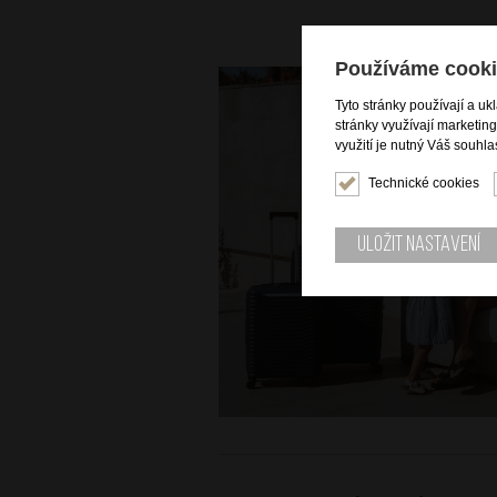
Používáme cooki
Tyto stránky používají a uk
stránky využívají marketin
využití je nutný Váš souhla
Technické cookies
Uložit nastavení