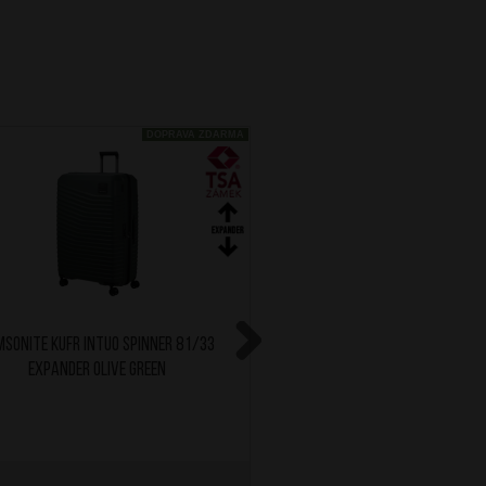
DOPRAVA ZDARMA
SONITE Kufr Intuo Spinner 81/33
SAMSONITE Kufr Prodive
Expander Olive Green
Expander 69/25 Climb
Next