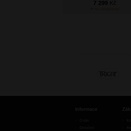
7 299
Kč
NA OBJEDNÁNÍ
Informace
Zák
O nás
Ko
Doručení
Re