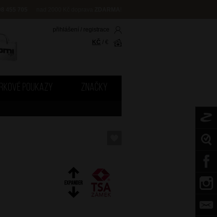
08 455 705
nad 2000 Kč doprava
ZDARMA
!
přihlášení
/
registrace
KČ
/
€
RKOVÉ POUKAZY
ZNAČKY