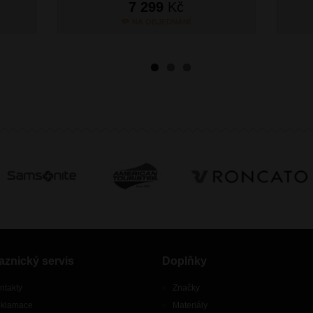
7 299
Kč
NA OBJEDNÁNÍ
aznický servis
Doplňky
ntakty
Značky
klamace
Materiály