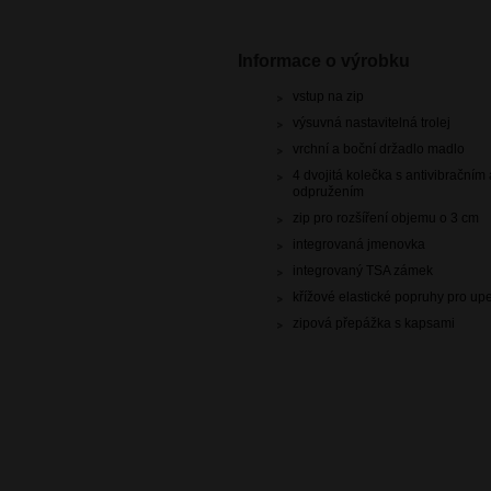
Informace o výrobku
vstup na zip
výsuvná nastavitelná trolej
vrchní a boční držadlo madlo
4 dvojitá kolečka s antivibračním
odpružením
zip pro rozšíření objemu o 3 cm
integrovaná jmenovka
integrovaný TSA zámek
křížové elastické popruhy pro u
zipová přepážka s kapsami