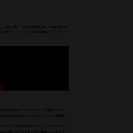
nou jízdu díky nízké hmotnosti, odpruženým
ky rozšiřitelné funkci a poutavé stříbrné
e zavazadel s původem datujícím se více
 prodejcem zavazadel ve Spojených státech,
ateriály a distribuci kufrů, obchodních a
ů a příslušenství k cestovním zavazadlům