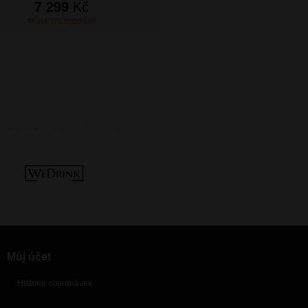
7 299
Kč
7 299
Kč
NA OBJEDNÁNÍ
SKLADEM
Můj účet
Historie objednávek