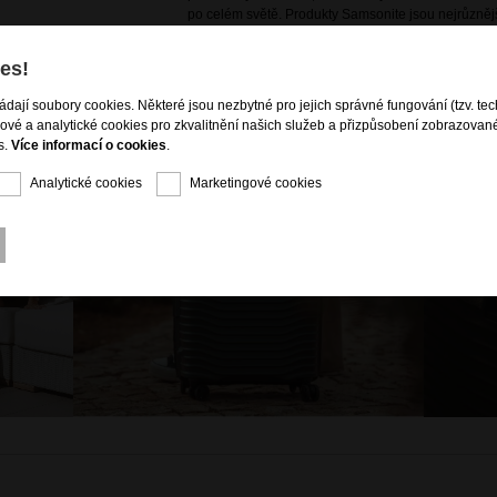
po celém světě. Produkty Samsonite jsou nejrůznějš
dodávány zákazníkům na více než 46 000 místech v
es!
ládají soubory cookies. Některé jsou nezbytné pro jejich správné fungování (tzv. tec
gové a analytické cookies pro zkvalitnění našich služeb a přizpůsobení zobrazovan
s.
Více informací o cookies
.
Analytické cookies
Marketingové cookies