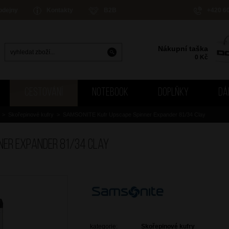
odejny
Kontakty
B2B
+420 6
Nákupní taška
0
Kč
CESTOVÁNÍ
NOTEBOOK
DOPLŇKY
DÁ
>
Skořepinové kufry
>
SAMSONITE Kufr Upscape Spinner Expander 81/34 Clay
ner Expander 81/34 Clay
kategorie:
Skořepinové kufry