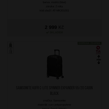
barva: modrá (blue)
záruka: 2 roky
kód zboží: AT-MK301001
2 999
Kč
SKLADEM
DOPRAVA ZDARMA
SAMSONITE Kufr C-Lite Spinner Expander 55/20 Cabin
Black
značka: Samsonite
materiál: curv polypropylene
barva: černá (black)