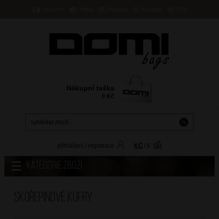
Doručení
Platba
Prodejny
Kontakty
B2B
Nákupní taška
0
Kč
přihlášení
/
registrace
KČ
/
€
Kategorie zboží
Skořepinové kufry