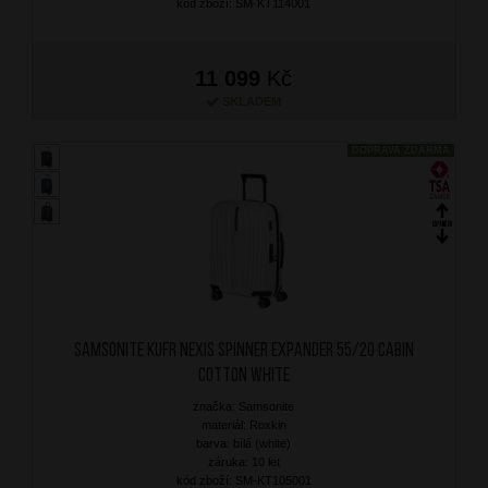
kód zboží: SM-KT114001
11 099
Kč
SKLADEM
DOPRAVA ZDARMA
SAMSONITE Kufr Nexis Spinner Expander 55/20 Cabin
Cotton White
značka: Samsonite
materiál: Roxkin
barva: bílá (white)
záruka: 10 let
kód zboží: SM-KT105001