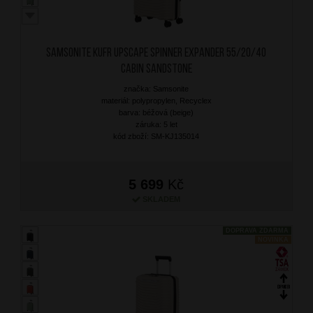
SAMSONITE Kufr Upscape Spinner Expander 55/20/40
Cabin Sandstone
značka: Samsonite
materiál: polypropylen, Recyclex
barva: béžová (beige)
záruka: 5 let
kód zboží: SM-KJ135014
5 699
Kč
SKLADEM
DOPRAVA ZDARMA
NOVINKA