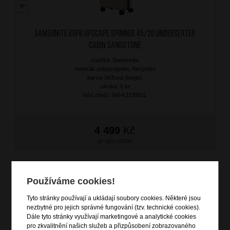
SAMSONITE Kufr Upscape Spinner 45/20 Underseater
Cabin Sandstone
značka: Samsonite
materiál: polypropylen, Recyclex
barva: béžová (beige)
záruka: 5 let
kód zboží: SM-KJ135011
4 499
Kč
SKLADEM
DOPRAVA ZDARMA
NOVINKA
Používáme cookies!
Tyto stránky používají a ukládají soubory cookies. Některé jsou
nezbytné pro jejich správné fungování (tzv. technické cookies).
Dále tyto stránky využívají marketingové a analytické cookies
pro zkvalitnění našich služeb a přizpůsobení zobrazovaného