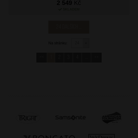
2 549
Kč
SKLADEM
24 dalších ...
Na stránku:
<<
1
2
3
4
...
>>