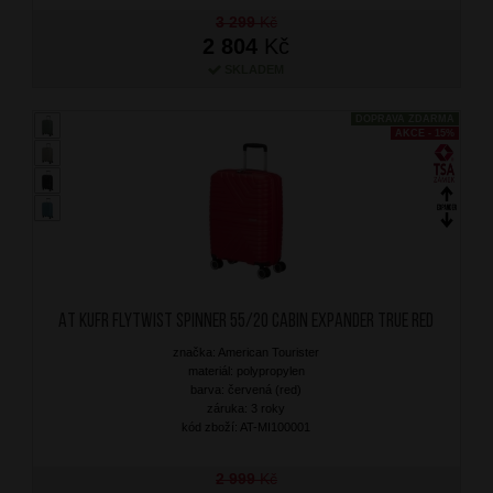
3 299
Kč
2 804
Kč
SKLADEM
DOPRAVA ZDARMA
AKCE - 15%
AT Kufr Flytwist Spinner 55/20 Cabin Expander True Red
značka: American Tourister
materiál: polypropylen
barva: červená (red)
záruka: 3 roky
kód zboží: AT-MI100001
2 999
Kč