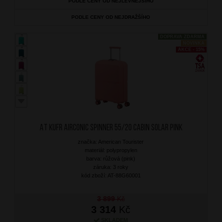
PODLE CENY OD NEJLEVNĚJŠÍHO
PODLE CENY OD NEJDRAŽŠÍHO
DOPRAVA ZDARMA
NOVINKA
AKCE - 15%
AT Kufr Airconic Spinner 55/20 Cabin Solar Pink
značka: American Tourister
materiál: polypropylen
barva: růžová (pink)
záruka: 3 roky
kód zboží: AT-88G60001
3 899
Kč
3 314
Kč
SKLADEM