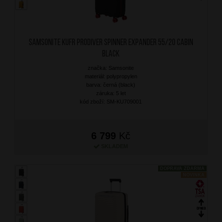
SAMSONITE Kufr Prodiver Spinner Expander 55/20 Cabin
Black
značka: Samsonite
materiál: polypropylen
barva: černá (black)
záruka: 5 let
kód zboží: SM-KU709001
6 799
Kč
SKLADEM
DOPRAVA ZDARMA
NOVINKA