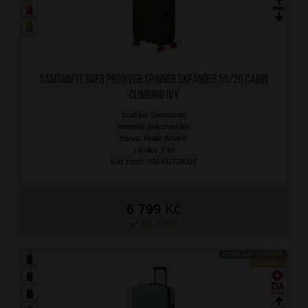
SAMSONITE Kufr Prodiver Spinner Expander 55/20 Cabin
Climbing Ivy
značka: Samsonite
materiál: polypropylen
barva: khaki (khaki)
záruka: 5 let
kód zboží: SM-KU724001
6 799
Kč
SKLADEM
DOPRAVA ZDARMA
NOVINKA