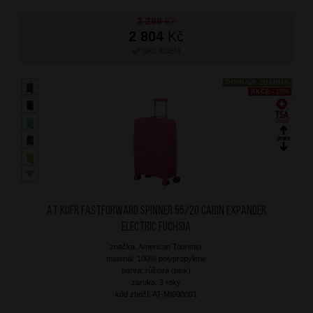
3 299
Kč
2 804
Kč
SKLADEM
DOPRAVA ZDARMA
AKCE - 15%
AT Kufr Fastforward Spinner 55/20 Cabin Expander
Electric Fuchsia
značka: American Tourister
materiál: 100% polypropylene
barva: růžová (pink)
záruka: 3 roky
kód zboží: AT-MI090001