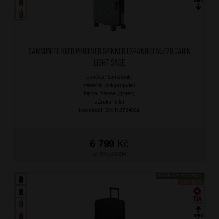
SAMSONITE Kufr Prodiver Spinner Expander 55/20 Cabin
Light Sage
značka: Samsonite
materiál: polypropylen
barva: zelená (green)
záruka: 5 let
kód zboží: SM-KU734001
6 799
Kč
SKLADEM
DOPRAVA ZDARMA
NOVINKA