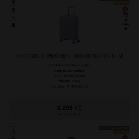
NOVINKA
AT Kufr Neovibe Spinner 55/20 Cabin Expander Fresh Lilac
značka: American Tourister
materiál: polycarbon
barva: fialová (violet)
záruka: 3 roky
kód zboží: AT-MK491001
3 299
Kč
SKLADEM
DOPRAVA ZDARMA
NOVINKA