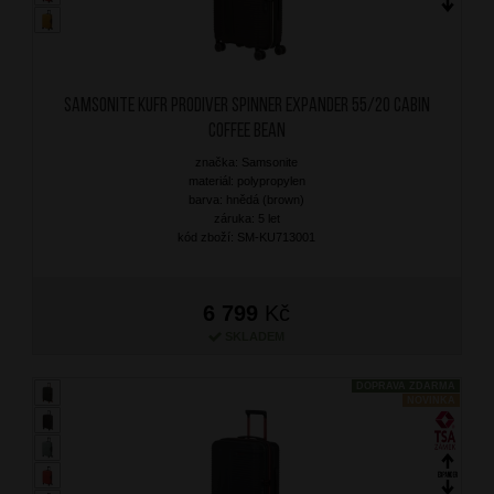
SAMSONITE Kufr Prodiver Spinner Expander 55/20 Cabin
Coffee Bean
značka: Samsonite
materiál: polypropylen
barva: hnědá (brown)
záruka: 5 let
kód zboží: SM-KU713001
6 799
Kč
SKLADEM
DOPRAVA ZDARMA
NOVINKA