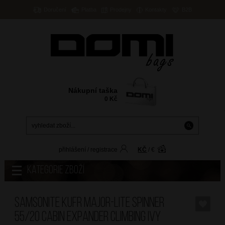
Doručení
Platba
Prodejny
Kontakty
B2B
Nákupní taška
0
Kč
přihlášení
/
registrace
KČ
/
€
Kategorie zboží
SAMSONITE Kufr Major-Lite Spinner
55/20 Cabin Expander Climbing Ivy