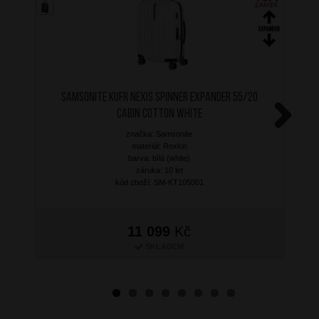
SAMSONITE Kufr Nexis Spinner Expander 55/20
Cabin Cotton White
značka: Samsonite
Next
materiál: Roxkin
barva: bílá (white)
záruka: 10 let
kód zboží: SM-KT105001
11 099
Kč
SKLADEM