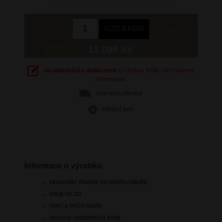
11 099 Kč
na objednání u dodavatele
(o dodací lhůtě Vás budeme
informovat)
doprava
zdarma
Hlídací pes
Informace o výrobku
zavazadlo vhodné na palubu letadla
vstup na zip
horní a boční madlo
výsuvná nastavitelná trolej