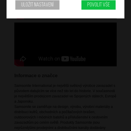
Uložit nastavení
Povolit vše
Informace o značce
Samsonite International je největší světový výrobce zavazadel s
původem datujícím se více než sto let do historie. V současnosti
je největším prodejcem zavazadel ve Spojených státech, Evropě
a Japonsku.
Samsonite se zaměřuje na design, výrobu, výrobní materiály a
distribuci kufrů, obchodních a počítačových brašen,
outdoorových i módních batohů a příslušenství k cestovním
zavazadlům po celém světě. Produkty Samsonite jsou
nejrůznějšími prodejními a distribučními kanály dodávány