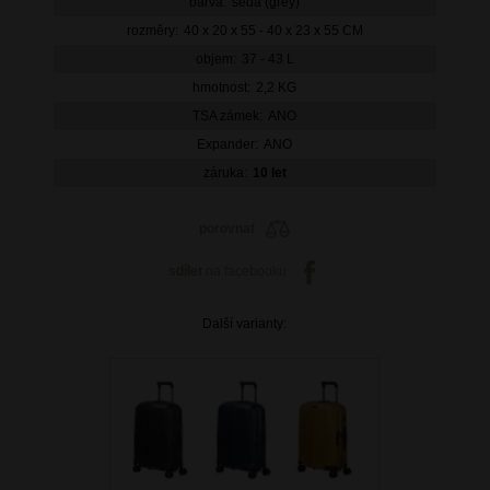
barva:
šedá (grey)
rozměry:
40 x 20 x 55 - 40 x 23 x 55 CM
objem:
37 - 43 L
hmotnost:
2,2 KG
TSA zámek:
ANO
Expander:
ANO
záruka:
10 let
porovnat
sdílet
na facebooku
Další varianty: