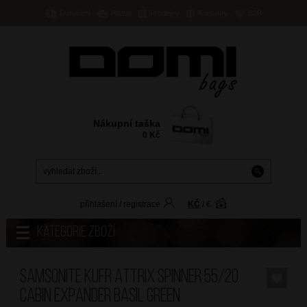
Doručení
Platba
Prodejny
Kontakty
B2B
Nákupní taška
0
Kč
přihlášení
/
registrace
KČ
/
€
Kategorie zboží
SAMSONITE Kufr Attrix Spinner 55/20
Cabin Expander Basil Green