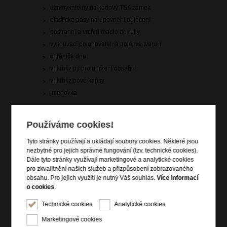
uzamykatelný na kódový TSA zámek
elastické pásy na upevnění oblečení
postranní a vrchní madlo do ruky
vysouvací polohovatelná trolej ve tvaru T
chrániče dna
vnitřní zipy pro udržení obsahu
vnitřní zipové kapsy
jmenovka
Informace o řadě
Používáme cookies!
Vylepšete si své cestovní vybavení našimi nádhernými kufry
Tyto stránky používají a ukládají soubory cookies. Některé jsou
Attrix. Tato kolekce vám přináší pozoruhodnou pevnost, lehkost
nezbytné pro jejich správné fungování (tzv. technické cookies).
a odolnost proti nárazům díky inovativnímu materiálu Roxkin™
Dále tyto stránky využívají marketingové a analytické cookies
použitému na skořepiny. Kufry se dodávají v široké škále
pro zkvalitnění našich služeb a přizpůsobení zobrazovaného
krásných odstínů, od stylové pískové až po zářivou červenou.
obsahu. Pro jejich využití je nutný Váš souhlas.
Více informací
Vyrazte stylově s touto kolekcí vyrobenou v Evropě, která je
o cookies
.
navržena tak, aby překonala jakoukoli vzdálenost.
Technické cookies
Analytické cookies
Marketingové cookies