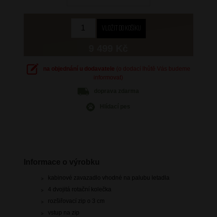
9 499 Kč
na objednání u dodavatele
(o dodací lhůtě Vás budeme
informovat)
doprava
zdarma
Hlídací pes
Informace o výrobku
kabinové zavazadlo vhodné na palubu letadla
4 dvojitá rotační kolečka
rozšiřovací zip o 3 cm
vstup na zip