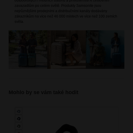
outdoorových i módních batohů a příslušenství k cestovním
zavazadlům po celém světě. Produkty Samsonite jsou
nejrůznějšími prodejními a distribučními kanály dodávány
zákazníkům na více než 46 000 místech ve více než 100 zemích
světa.
Mohlo by se vám také hodit