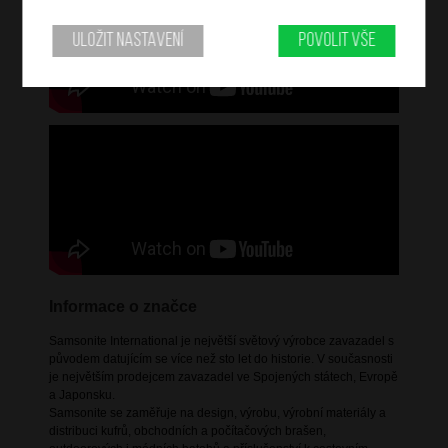
Uložit nastavení
Povolit vše
Informace o značce
Samsonite International je největší světový výrobce zavazadel s
původem datujícím se více než sto let do historie. V současnosti
je největším prodejcem zavazadel ve Spojených státech, Evropě
a Japonsku.
Samsonite se zaměřuje na design, výrobu, výrobní materiály a
distribuci kufrů, obchodních a počítačových brašen,