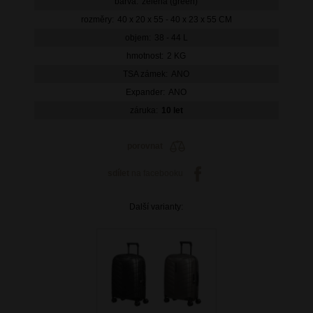
barva:
zelená (green)
rozměry:
40 x 20 x 55 - 40 x 23 x 55 CM
objem:
38 - 44 L
hmotnost:
2 KG
TSA zámek:
ANO
Expander:
ANO
záruka:
10 let
porovnat
sdílet
na facebooku
Další varianty: