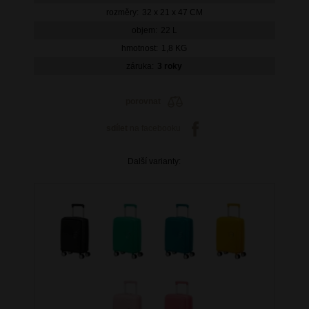
rozměry:
32 x 21 x 47 CM
objem:
22 L
hmotnost:
1,8 KG
záruka:
3 roky
porovnat
sdílet
na facebooku
Další varianty: