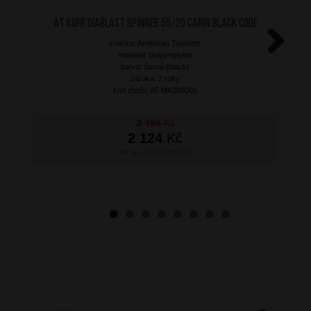
AT Kufr Diablast Spinner 55/20 Cabin Black Code
značka: American Tourister
materiál: polypropylen
Next
barva: černá (black)
záruka: 2 roky
kód zboží: AT-MK209001
2 499
Kč
2 124
Kč
NA OBJEDNÁNÍ