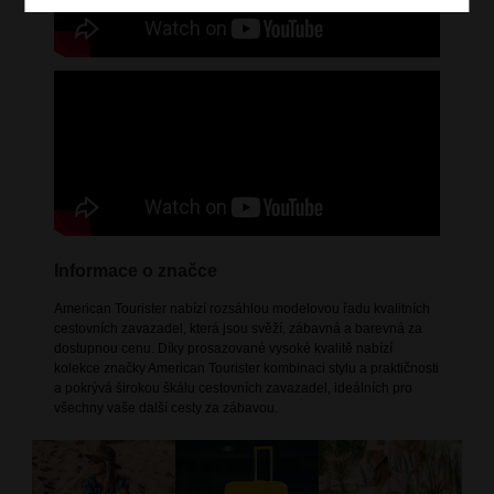
Informace o značce
American Tourister nabízí rozsáhlou modelovou řadu kvalitních
cestovních zavazadel, která jsou svěží, zábavná a barevná za
dostupnou cenu. Díky prosazované vysoké kvalitě nabízí
kolekce značky American Tourister kombinaci stylu a praktičnosti
a pokrývá širokou škálu cestovních zavazadel, ideálních pro
všechny vaše další cesty za zábavou.