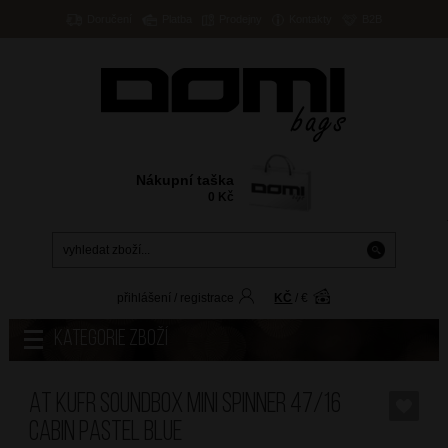
Doručení
Platba
Prodejny
Kontakty
B2B
Nákupní taška
0
Kč
přihlášení
/
registrace
KČ
/
€
Kategorie zboží
AT Kufr Soundbox Mini Spinner 47/16
Cabin Pastel Blue