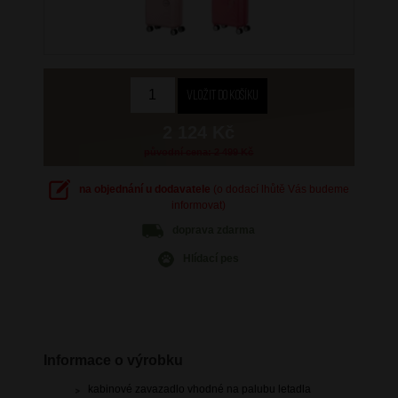
2 124 Kč
původní cena: 2 499 Kč
na objednání u dodavatele
(o dodací lhůtě Vás budeme
informovat)
doprava
zdarma
Hlídací pes
Informace o výrobku
kabinové zavazadlo vhodné na palubu letadla