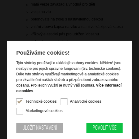
malá verze zavazadla vhodná pro děti
vstup na zip
polohovatelná trolej s nastavitelnou délkou
vnitřní zipová kapsa na víku a na ní velká zipová kapsa
křížový elastický pás pro udržení obsahu
4 dvojitá rotační kolečka
vrchní držadlo do ruky
Používáme cookies!
Tyto stránky používají a ukládají soubory cookies. Některé jsou
Informace o řadě
nezbytné pro jejich správné fungování (tzv. technické cookies).
Dále tyto stránky využívají marketingové a analytické cookies
Kolekce Soundbox od American Tourister je vítězem ceny Red
pro zkvalitnění našich služeb a přizpůsobení zobrazovaného
Dot. Rozšiřitelné kufry poskytují větší prostor pro zabalení všech
obsahu. Pro jejich využití je nutný Váš souhlas.
Více informací
věcí v případě potřeby a křížové popruhy udrží všechny
o cookies
.
předměty na místě. Polypropylenový materiál zaručuje lehkost a
pevnost zavazadla, dvojitá kolečka zase hladký pohyb.
Technické cookies
Analytické cookies
Marketingové cookies
Uložit nastavení
Povolit vše