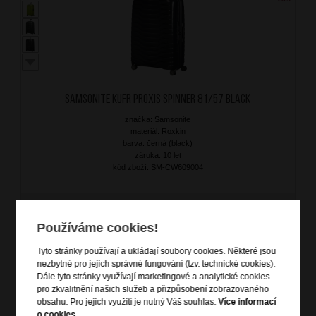
SAMSONITE Kufr Proxis Spinner 81/57 Black
značka: Samsonite
materiál: Roxkin
barva: černá (black)
záruka: 10 let
kód zboží: SM-CW609004
11 999
Kč
Používáme cookies!
SKLADEM
Tyto stránky používají a ukládají soubory cookies. Některé jsou
nezbytné pro jejich správné fungování (tzv. technické cookies).
DOPRAVA ZDARMA
Dále tyto stránky využívají marketingové a analytické cookies
pro zkvalitnění našich služeb a přizpůsobení zobrazovaného
obsahu. Pro jejich využití je nutný Váš souhlas.
Více informací
o cookies
.