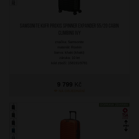
SAMSONITE Kufr Proxis Spinner Expander 55/20 Cabin
Climbing Ivy
značka: Samsonite
materiál: Roxkin
barva: khaki (khaki)
záruka: 10 let
kód zboží: 158191/9781
9 799
Kč
NA OBJEDNÁNÍ
DOPRAVA ZDARMA