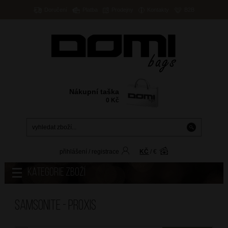
Doručení
Platba
Prodejny
Kontakty
B2B
Nákupní taška
0
Kč
přihlášení
/
registrace
KČ
/
€
Kategorie zboží
Samsonite - PROXIS