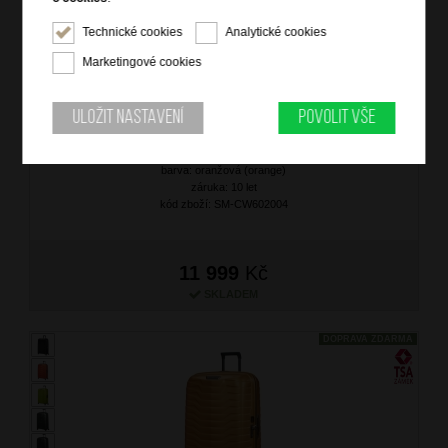
Technické cookies
Analytické cookies
Marketingové cookies
SAMSONITE Kufr Proxis Spinner 81/57 Flame
Uložit nastavení
Povolit vše
značka: Samsonite
materiál: Roxkin
barva: oranžová (orange)
záruka: 10 let
kód zboží: SM-CW602004
11 999
Kč
SKLADEM
DOPRAVA ZDARMA