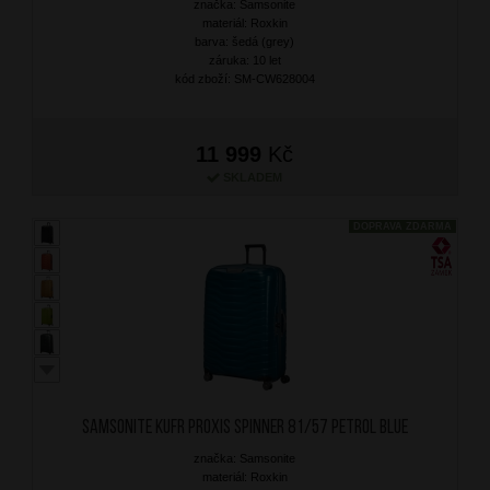
značka: Samsonite
materiál: Roxkin
barva: šedá (grey)
záruka: 10 let
kód zboží: SM-CW628004
11 999
Kč
SKLADEM
DOPRAVA ZDARMA
SAMSONITE Kufr Proxis Spinner 81/57 Petrol Blue
značka: Samsonite
materiál: Roxkin