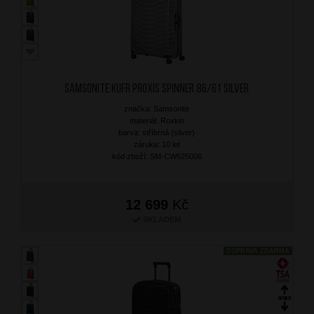
SAMSONITE Kufr Proxis Spinner 86/61 Silver
značka: Samsonite
materiál: Roxkin
barva: stříbrná (silver)
záruka: 10 let
kód zboží: SM-CW625006
12 699
Kč
SKLADEM
DOPRAVA ZDARMA