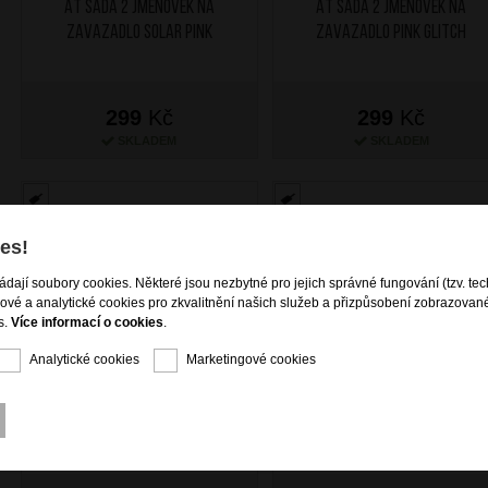
AT Sada 2 jmenovek na
AT Sada 2 jmenovek na
zavazadlo Solar Pink
zavazadlo Pink Glitch
299
Kč
299
Kč
SKLADEM
SKLADEM
es!
ládají soubory cookies. Některé jsou nezbytné pro jejich správné fungování (tzv. tec
gové a analytické cookies pro zkvalitnění našich služeb a přizpůsobení zobrazovan
s.
Více informací o cookies
.
Analytické cookies
Marketingové cookies
AT Sada 2 jmenovek na
AT Sada 2 jmenovek na
zavazadlo Neptune Blue
zavazadlo Light Lime