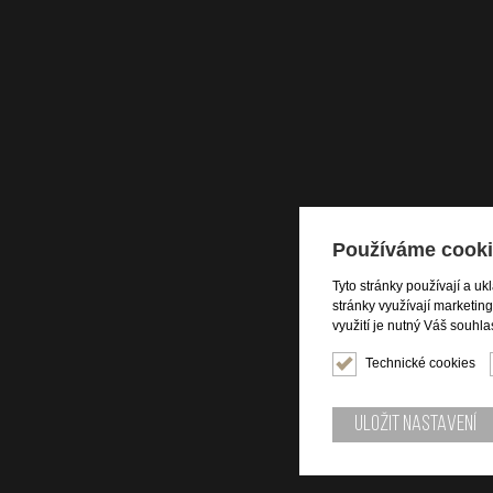
Používáme cooki
Tyto stránky používají a uk
stránky využívají marketin
využití je nutný Váš souhla
Technické cookies
Uložit nastavení