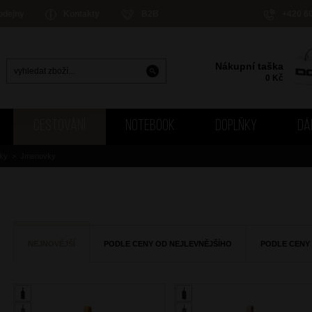
odejny
Kontakty
B2B
+420 6
Nákupní taška
0
Kč
CESTOVÁNÍ
NOTEBOOK
DOPLŇKY
DÁ
ňky
>
Jmenovky
NEJNOVĚJŠÍ
PODLE CENY OD NEJLEVNĚJŠÍHO
PODLE CENY