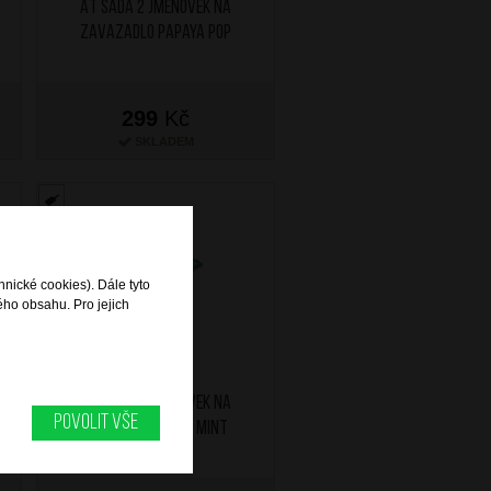
AT Sada 2 jmenovek na
zavazadlo Papaya Pop
299
Kč
SKLADEM
hnické cookies). Dále tyto
ého obsahu. Pro jejich
AT Sada 2 jmenovek na
Povolit vše
zavazadlo Jelly Mint