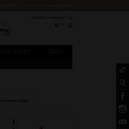
08 455 705
nad 2000 Kč doprava
ZDARMA
!
přihlášení
/
registrace
KČ
/
€
RKOVÉ POUKAZY
ZNAČKY
 OD NEJDRAŽŠÍHO