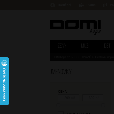
Doručení
Platba
Pr
ŽENY
MUŽI
DĚTI
DOMIbags.cz
>
CESTOVÁNÍ
>
Cestovní dopl
Jmenovky
CENA:
—
Kč
Kč