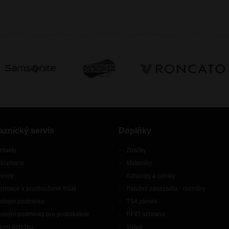
aznický servis
Doplňky
ntakty
Značky
klamace
Materiály
vody
Katalogy a ceníky
formace k prodloužené lhůtě
Palubní zavazadla - rozměry
odejní podmínky
TSA zámek
odejní podmínky pro podnikatele
RFID ochrana
ávní doložka
Videa