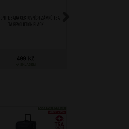
ONITE Sada cestovních zámků TSA
AT Skládací obal na kufr 
TA Revolution Black
Next
499
Kč
699
Kč
SKLADEM
SKLADEM
DOPRAVA ZDARMA
AKCE - 15%