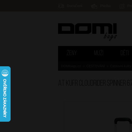
Doručení
Platba
Pr
ŽENY
MUŽI
DĚTI
DOMIbags.cz
>
CESTOVÁNÍ
>
Cestovní kufry
AT Kufr Cloudrider Spinner 6