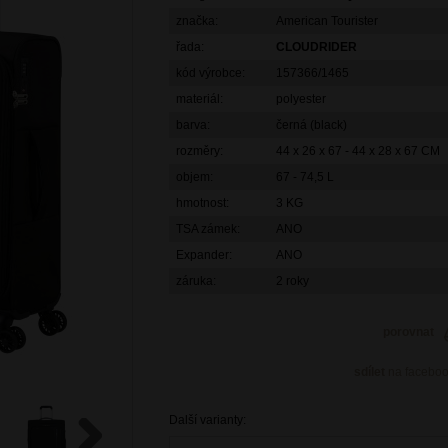
značka:
American Tourister
řada:
CLOUDRIDER
kód výrobce:
157366/1465
materiál:
polyester
barva:
černá (black)
rozměry:
44 x 26 x 67 - 44 x 28 x 67 CM
objem:
67 - 74,5 L
hmotnost:
3 KG
TSA zámek:
ANO
Expander:
ANO
záruka:
2 roky
porovnat
sdílet
na facebo
Další varianty: