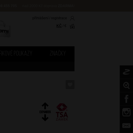
08 455 705
nad 2000 Kč doprava
ZDARMA
!
přihlášení
/
registrace
KČ
/
€
RKOVÉ POUKAZY
ZNAČKY