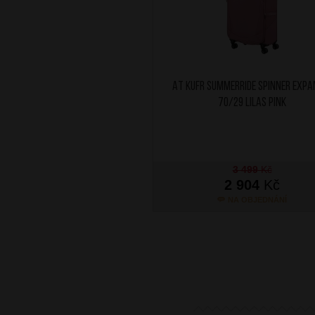
AT Kufr SummerRide Spinner Expa
70/29 Lilas Pink
3 499
Kč
2 904
Kč
NA OBJEDNÁNÍ