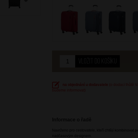
Next
na objednání u dodavatele
(o dodací lhůtě 
budeme informovat)
Informace o řadě
Navrženo pro cestovatele, kteří chtějí kombinovat p
nadčasovým designem.