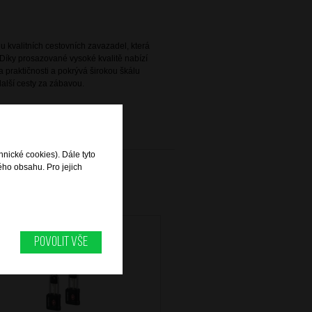
 kvalitních cestovních zavazadel, která
Díky prosazované vysoké kvalitě nabízí
 praktičnosti a pokrývá širokou škálu
alší cesty za zábavou.
hnické cookies). Dále tyto
ého obsahu. Pro jejich
Povolit vše