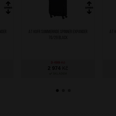
nder
AT Kufr SummerRide Spinner Expander
AT 
70/29 Black
3 499
Kč
2 974
Kč
SKLADEM