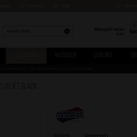
odejny
Kontakty
B2B
+420 6
Nákupní taška
0
Kč
CESTOVÁNÍ
NOTEBOOK
DOPLŇKY
DÁ
>
Látkové kufry
>
AT Kufr Cloudrider Spinner 67/26 Jet Black
7/26 Jet Black
kategorie:
Látkové kufry