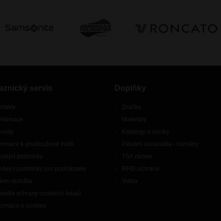
aznický servis
Doplňky
ntakty
Značky
klamace
Materiály
vody
Katalogy a ceníky
formace k prodloužené lhůtě
Palubní zavazadla - rozměry
odejní podmínky
TSA zámek
odejní podmínky pro podnikatele
RFID ochrana
ávní doložka
Videa
avidla ochrany osobních údajů
formace o cookies