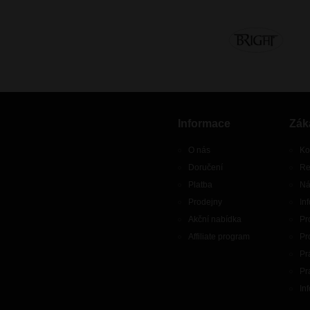
Informace
Zák
O nás
Ko
Doručení
Re
Platba
Ná
Prodejny
In
Akční nabídka
Pr
Affiliate program
Pr
Pr
Pr
In