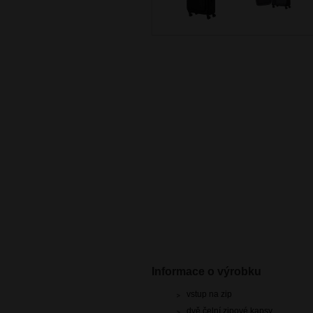
Informace o výrobku
vstup na zip
dvě čelní zipové kapsy