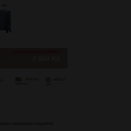
původní cena: 3 299 Kč
2 804 Kč
doprava
Hlídací
Vás
zdarma
pes
ohodlí a spolehlivost s elegantním,