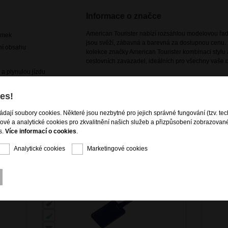
Informace o značce
American Tourister nabízí rozsáhlou modelovou řadu
ámek
jsou svěží, zábavná a barevná za dostupnou cenu. 
ení obsahu
kolekce značky American Tourister kombinaci stylu a
cestovních zavazadel, ideálních pro všechny vaše d
u a plynulou jízdu
es!
ládají soubory cookies. Některé jsou nezbytné pro jejich správné fungování (tzv. tec
gové a analytické cookies pro zkvalitnění našich služeb a přizpůsobení zobrazovan
s.
Více informací o cookies
.
Analytické cookies
Marketingové cookies